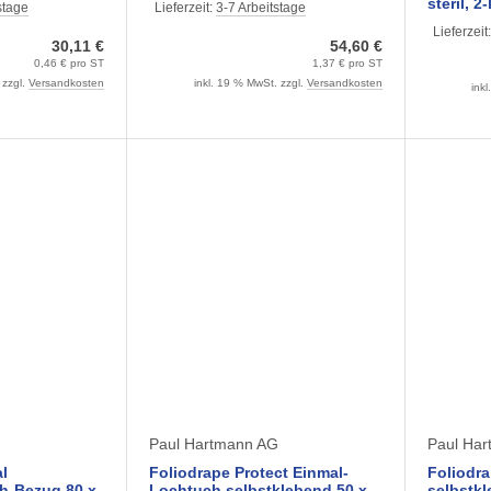
steril, 2
stage
Lieferzeit:
3-7 Arbeitstage
Stück)
Lieferzeit
30,11 €
54,60 €
0,46 € pro ST
1,37 € pro ST
 zzgl.
Versandkosten
inkl. 19 % MwSt. zzgl.
Versandkosten
ink
G
Paul Hartmann AG
Paul Ha
l
Foliodrape Protect Einmal-
Foliodra
Bezug 80 x
Lochtuch selbstklebend 50 x
selbstkl