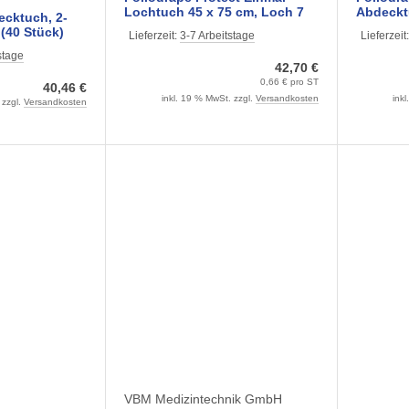
Lochtuch 45 x 75 cm, Loch 7
Abdecktücher, s
cktuch, 2-
cm (65 Stück) 2-lagig, steril
2lagig 75
 (40 Stück)
Lieferzeit:
3-7 Arbeitstage
Lieferzeit
Stck.)
-Rauscher
stage
42,70 €
0,66 € pro ST
40,46 €
inkl. 19 % MwSt. zzgl.
Versandkosten
ink
 zzgl.
Versandkosten
G
VBM Medizintechnik GmbH