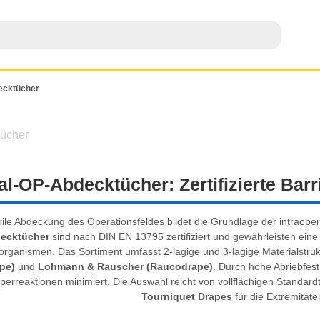
ecktücher
ücher
l-OP-Abdecktücher: Zertifizierte Ba
rile Abdeckung des Operationsfeldes bildet die Grundlage der intraope
ecktücher
sind nach DIN EN 13795 zertifiziert und gewährleisten eine 
organismen. Das Sortiment umfasst 2-lagige und 3-lagige Materialstru
pe)
und
Lohmann & Rauscher (Raucodrape)
. Durch hohe Abriebfest
erreaktionen minimiert. Die Auswahl reicht von vollflächigen Standardt
Tourniquet Drapes
für die Extremitäte