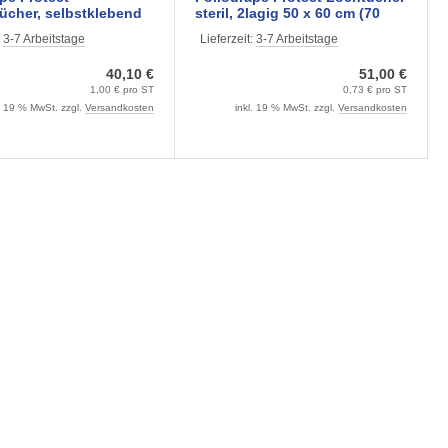
elbstklebend
steril, 2lagig 50 x 60 cm (70
 x 90 cm, steril (40
Stck.)
:
3-7 Arbeitstage
Lieferzeit:
3-7 Arbeitstage
40,10 €
51,00 €
1,00 € pro ST
0,73 € pro ST
l. 19 % MwSt. zzgl.
Versandkosten
inkl. 19 % MwSt. zzgl.
Versandkosten