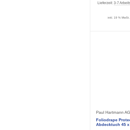
cm (70 Stück)
Lieferzeit:
3-7 Arbeit
inkl. 19 % MwSt.
Paul Hartmann A
Foliodrape Prote
Abdecktuch 45 x
Stück) 2-lagig ste