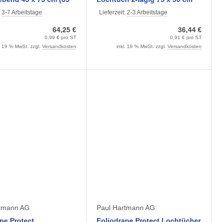
teilig steril
steril (40 Stück)
:
3-7 Arbeitstage
Lieferzeit:
2-3 Arbeitstage
64,25 €
36,44 €
0,99 € pro ST
0,91 € pro ST
l. 19 % MwSt. zzgl.
Versandkosten
inkl. 19 % MwSt. zzgl.
Versandkosten
rtmann AG
Paul Hartmann AG
pe Protect
Foliodrape Protect Lochtücher