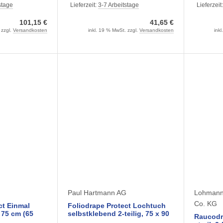
Sets)
steril
stage
Lieferzeit:
3-7 Arbeitstage
Lieferzeit
101,15 €
41,65 €
 zzgl.
Versandkosten
inkl. 19 % MwSt. zzgl.
Versandkosten
ink
G
Paul Hartmann AG
Lohmann
Co. KG
ct Einmal
Foliodrape Protect Lochtuch
 75 cm (65
selbstklebend 2-teilig, 75 x 90
Raucodr
ril
cm (40 Stück) 2-lagig steril