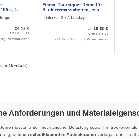
ct
Einmal Tourniquet Drape für
150 c, 2-
Blutleeremanschetten, rein
Stück)
oder steril verpackt
tstage
Lieferzeit:
3-7 Arbeitstage
34,15 €
18,80 €
ab
1,71 € pro ST
0,38 € pro ST
 zzgl.
Versandkosten
inkl. 19 % MwSt. zzgl.
Versandkosten
esamt
18
Artikeln)
he Anforderungen und Materialeigens
teme müssen unter mechanischer Belastung sowohl im trockenen als a
ier angebotenen
selbstklebenden Abdecktücher
verfügen über hautfre