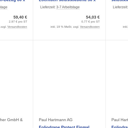
 steril
60 cm (70 Stück) 2-lagig steril
Stück) 2-
stage
Lieferzeit:
3-7 Arbeitstage
Lieferzeit
59,40 €
54,03 €
2,97 € pro ST
0,77 € pro ST
 zzgl.
Versandkosten
inkl. 19 % MwSt. zzgl.
Versandkosten
ink
cher GmbH &
Paul Hartmann AG
Paul Ha
Foliodrape Protect Einmal
Foliodra