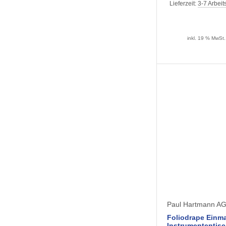
Lieferzeit:
3-7 Arbeit
inkl. 19 % MwSt.
Paul Hartmann A
Foliodrape Einma
Instrumententisch-