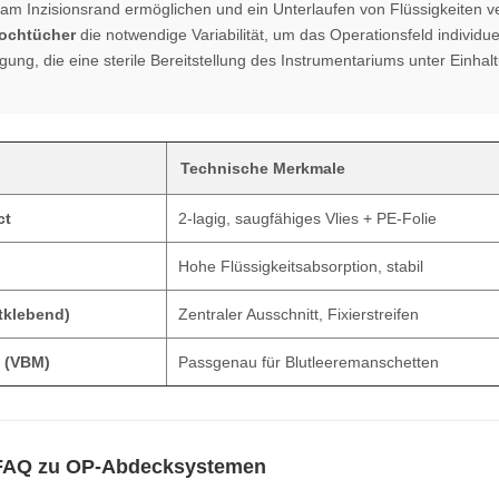
g am Inzisionsrand ermöglichen und ein Unterlaufen von Flüssigkeiten
Lochtücher
die notwendige Variabilität, um das Operationsfeld individ
gung, die eine sterile Bereitstellung des Instrumentariums unter Einhalt
Technische Merkmale
ct
2-lagig, saugfähiges Vlies + PE-Folie
Hohe Flüssigkeitsabsorption, stabil
tklebend)
Zentraler Ausschnitt, Fixierstreifen
s (VBM)
Passgenau für Blutleeremanschetten
FAQ zu OP-Abdecksystemen