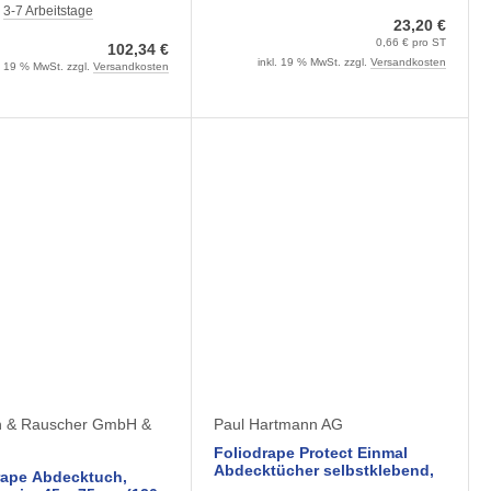
:
3-7 Arbeitstage
23,20 €
0,66 € pro ST
102,34 €
inkl. 19 % MwSt. zzgl.
Versandkosten
l. 19 % MwSt. zzgl.
Versandkosten
 & Rauscher GmbH &
Paul Hartmann AG
Foliodrape Protect Einmal
Abdecktücher selbstklebend,
ape Abdecktuch,
45 x 75 cm (60 Stück) 2-lagig