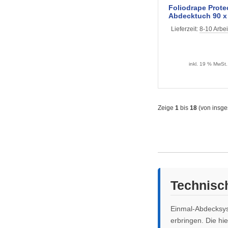
Foliodrape Prote
Abdecktuch 90 x 
lagig, steril (20 
Lieferzeit:
8-10 Arbei
inkl. 19 % MwSt.
Zeige
1
bis
18
(von insg
Technisc
Einmal-Abdecksys
erbringen. Die h