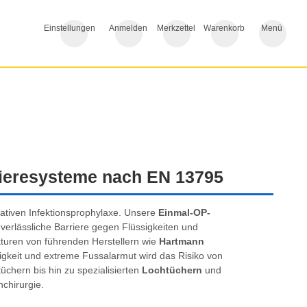
Einstellungen
Anmelden
Merkzettel
Warenkorb
Menü
rrieresysteme nach EN 13795
rativen Infektionsprophylaxe. Unsere
Einmal-OP-
verlässliche Barriere gegen Flüssigkeiten und
kturen von führenden Herstellern wie
Hartmann
igkeit und extreme Fussalarmut wird das Risiko von
üchern bis hin zu spezialisierten
Lochtüchern
und
nchirurgie.