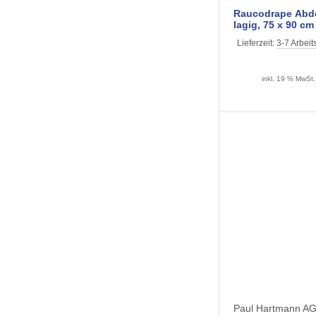
Raucodrape Abde
lagig, 75 x 90 cm
steril, Lohmann
Lieferzeit:
3-7 Arbeit
inkl. 19 % MwSt.
Paul Hartmann A