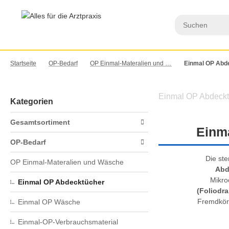
Startseite
OP-Bedarf
OP Einmal-Materalien und Wäsche
Einmal OP Abd
Einmal OP Abdeckt
Kategorien
Gesamtsortiment
Einma
OP-Bedarf
Die ste
OP Einmal-Materalien und Wäsche
Abd
Mikro
Einmal OP Abdecktücher
(Foliodra
Fremdkörp
Einmal OP Wäsche
Einmal-OP-Verbrauchsmaterial