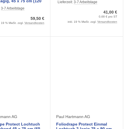
-lagig, 45 x 75 cm (120
Lieferzeit:
3-7 Arbeitstage
steril
:
3-7 Arbeitstage
41,00 €
0,68 € pro ST
59,50 €
inkl. 19 % MwSt. zzgl.
Versandkosten
l. 19 % MwSt. zzgl.
Versandkosten
rtmann AG
Paul Hartmann AG
pe Protect Lochtuch
Foliodrape Protect Einmal
ebend 45 x 75 cm (65
Lochtuch 2-lagig 75 x 90 cm