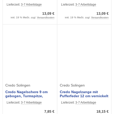
Blisterverpackung
rostfrei, Blisterverpackung
Lieferzeit:
3-7 Arbeitstage
Lieferzeit:
3-7 Arbeitstage
13,09 €
13,09 €
inkl. 19 % MwSt. zzgl.
Versandkosten
inkl. 19 % MwSt. zzgl.
Versandkosten
Credo Solingen
Credo Solingen
Credo Nagelschere 9 cm
Credo Nagelzange mit
gebogen, Turmspitze,
Pufferfeder 12 cm vernickelt
vernickelt,
- Blisterverpackung
Lieferzeit:
3-7 Arbeitstage
Lieferzeit:
3-7 Arbeitstage
Blisterverpackung
7,85 €
18,15 €