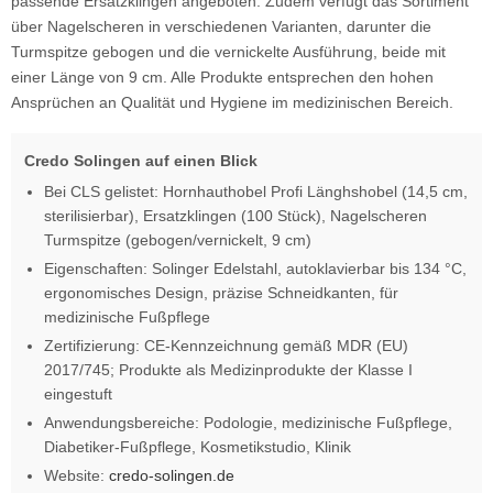
passende Ersatzklingen angeboten. Zudem verfügt das Sortiment
über Nagelscheren in verschiedenen Varianten, darunter die
Turmspitze gebogen und die vernickelte Ausführung, beide mit
einer Länge von 9 cm. Alle Produkte entsprechen den hohen
Ansprüchen an Qualität und Hygiene im medizinischen Bereich.
Credo Solingen auf einen Blick
Bei CLS gelistet: Hornhauthobel Profi Länghshobel (14,5 cm,
sterilisierbar), Ersatzklingen (100 Stück), Nagelscheren
Turmspitze (gebogen/vernickelt, 9 cm)
Eigenschaften: Solinger Edelstahl, autoklavierbar bis 134 °C,
ergonomisches Design, präzise Schneidkanten, für
medizinische Fußpflege
Zertifizierung: CE-Kennzeichnung gemäß MDR (EU)
2017/745; Produkte als Medizinprodukte der Klasse I
eingestuft
Anwendungsbereiche: Podologie, medizinische Fußpflege,
Diabetiker-Fußpflege, Kosmetikstudio, Klinik
Website:
credo-solingen.de