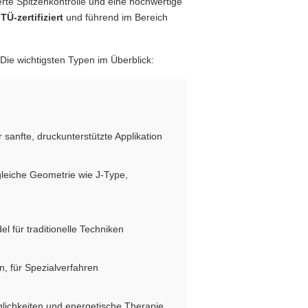
rte Spitzenkontrolle und eine hochwertige
t
TÜ-zertifiziert
und führend im Bereich
 Die wichtigsten Typen im Überblick:
r sanfte, druckunterstützte Applikation
 gleiche Geometrie wie J-Type,
l für traditionelle Techniken
n, für Spezialverfahren
äglichkeiten und energetische Therapie