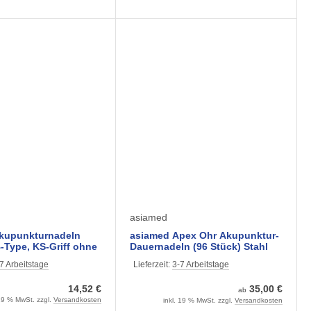
asiamed
kupunkturnadeln
asiamed Apex Ohr Akupunktur-
-Type, KS-Griff ohne
Dauernadeln (96 Stück) Stahl
100 Stück)
oder Gold
7 Arbeitstage
Lieferzeit:
3-7 Arbeitstage
ene Größen
14,52 €
35,00 €
ab
 19 % MwSt. zzgl.
Versandkosten
inkl. 19 % MwSt. zzgl.
Versandkosten