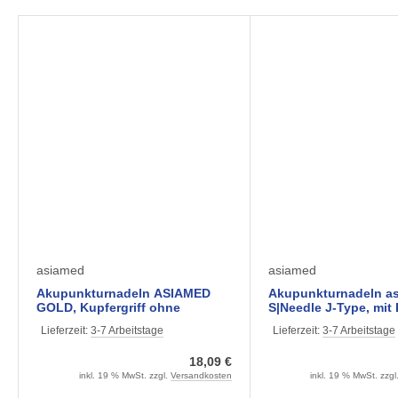
asiamed
asiamed
Akupunkturnadeln ASIAMED
Akupunkturnadeln a
GOLD, Kupfergriff ohne
S|Needle J-Type, mit 
Führrohr (50 Stück)
mit Führrohr (100 Stü
Lieferzeit:
3-7 Arbeitstage
Lieferzeit:
3-7 Arbeitstage
verschiedene Größe
18,09 €
inkl. 19 % MwSt. zzgl.
Versandkosten
inkl. 19 % MwSt. zzgl