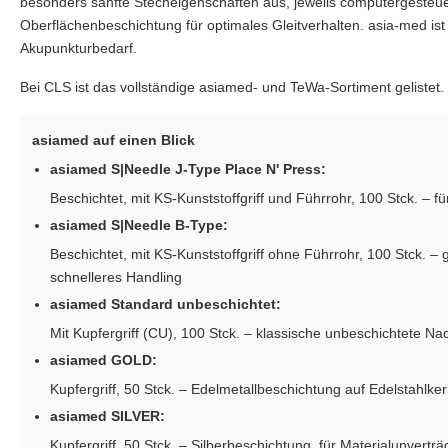
besonders sanfte Stecheigenschaften aus, jeweils computergesteue
Oberflächenbeschichtung für optimales Gleitverhalten. asia-med is
Akupunkturbedarf.
Bei CLS ist das vollständige asiamed- und TeWa-Sortiment gelistet.
asiamed auf einen Blick
asiamed S|Needle J-Type Place N' Press:
Beschichtet, mit KS-Kunststoffgriff und Führrohr, 100 Stck. – fü
asiamed S|Needle B-Type:
Beschichtet, mit KS-Kunststoffgriff ohne Führrohr, 100 Stck. –
schnelleres Handling
asiamed Standard unbeschichtet:
Mit Kupfergriff (CU), 100 Stck. – klassische unbeschichtete Nade
asiamed GOLD:
Kupfergriff, 50 Stck. – Edelmetallbeschichtung auf Edelstahlker
asiamed SILVER:
Kupfergriff, 50 Stck. – Silberbeschichtung, für Materialunvertr