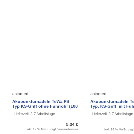
asiamed
asiamed
Akupunkturnadeln TeWa PB-
Akupunkturnadeln T
Typ KS-Griff ohne Führrohr (100
Typ, KS-Griff, mit Fü
Stück)
Stück) verschiedene
Lieferzeit:
3-7 Arbeitstage
Lieferzeit:
3-7 Arbeitstage
5,34 €
inkl. 19 % MwSt. zzgl.
Versandkosten
inkl. 19 % MwSt. zzgl