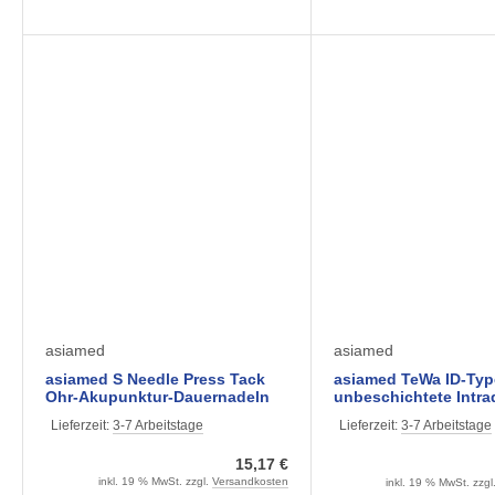
asiamed
asiamed
asiamed S Needle Press Tack
asiamed TeWa ID-Typ
Ohr-Akupunktur-Dauernadeln
unbeschichtete Intra
(100 Stück)
Akupunktur-Dauernadeln
Lieferzeit:
3-7 Arbeitstage
Lieferzeit:
3-7 Arbeitstage
Stück) im 5er Blister
15,17 €
inkl. 19 % MwSt. zzgl.
Versandkosten
inkl. 19 % MwSt. zzgl