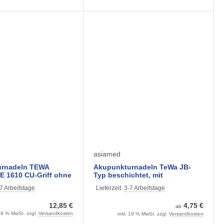
asiamed
urnadeln TEWA
Akupunkturnadeln TeWa JB-
 1610 CU-Griff ohne
Typ beschichtet, mit
50 Stück) 0,16 x 10
Metallröhrchengriff ohne
7 Arbeitstage
Lieferzeit:
3-7 Arbeitstage
Führrohr (100 Stück)
12,85 €
4,75 €
ab
 19 % MwSt. zzgl.
Versandkosten
inkl. 19 % MwSt. zzgl.
Versandkosten