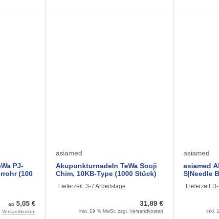
asiamed
asiamed
eWa PJ-
Akupunkturnadeln TeWa Sooji
asiamed A
hrrohr (100
Chim, 10KB-Type (1000 Stück)
S|Needle B
 Maße
0,18 x 08 mm
Führrohr (
Lieferzeit:
3-7 Arbeitstage
Lieferzeit:
3-
verschied
5,05 €
31,89 €
ab
inkl. 19 % MwSt. zzgl.
Versandkosten
inkl.
.
Versandkosten