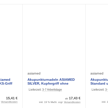
asiamed
asiamed
siamed
Akupunkturnadeln ASIAMED
Akupunktu
KS-Griff
SILVER, Kupfergriff ohne
Standard u
ck)
Führungsröhrchen (50 Stück)
Griff (100
Lieferzeit:
3-7 Arbeitstage
Lieferzeit:
3-
n
Maße
15,41 €
17,43 €
ab
.
Versandkosten
inkl.
inkl. 19 % MwSt. zzgl.
Versandkosten