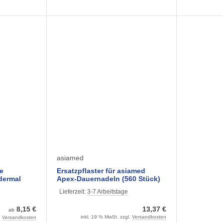
asiamed
e
Ersatzpflaster für asiamed
dermal
Apex-Dauernadeln (560 Stück)
 (100
Lieferzeit:
3-7 Arbeitstage
8,15 €
13,37 €
ab
inkl. 19 % MwSt. zzgl.
Versandkosten
.
Versandkosten