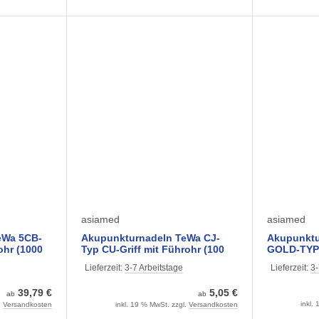
asiamed
asiamed
eWa 5CB-
Akupunkturnadeln TeWa CJ-
Akupunkt
ohr (1000
Typ CU-Griff mit Führohr (100
GOLD-TYPE
istert)
Stück) verschiedene Größen
Führrohr (
Lieferzeit:
3-7 Arbeitstage
Lieferzeit:
3-
mm
39,79 €
5,05 €
ab
ab
inkl.
.
Versandkosten
inkl. 19 % MwSt. zzgl.
Versandkosten