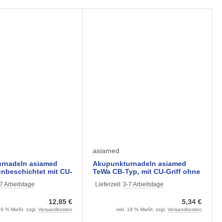
asiamed
rnadeln asiamed
Akupunkturnadeln asiamed
nbeschichtet mit CU-
TeWa CB-Typ, mit CU-Griff ohne
 Stück) verschiedene
Führrohr (100 Stück)
7 Arbeitstage
Lieferzeit:
3-7 Arbeitstage
12,85 €
5,34 €
 19 % MwSt. zzgl.
Versandkosten
inkl. 19 % MwSt. zzgl.
Versandkosten