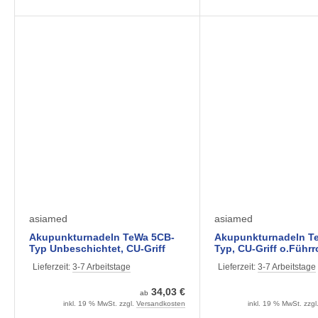
asiamed
asiamed
Akupunkturnadeln TeWa 5CB-
Akupunkturnadeln T
Typ Unbeschichtet, CU-Griff
Typ, CU-Griff o.Führr
o.Führrohr (1000 Stück zu 5
Stück zu 5 Stück gebl
Lieferzeit:
3-7 Arbeitstage
Lieferzeit:
3-7 Arbeitstage
Stück geblistert) versch.Größen
versch.Größen
34,03 €
ab
inkl. 19 % MwSt. zzgl.
Versandkosten
inkl. 19 % MwSt. zzgl