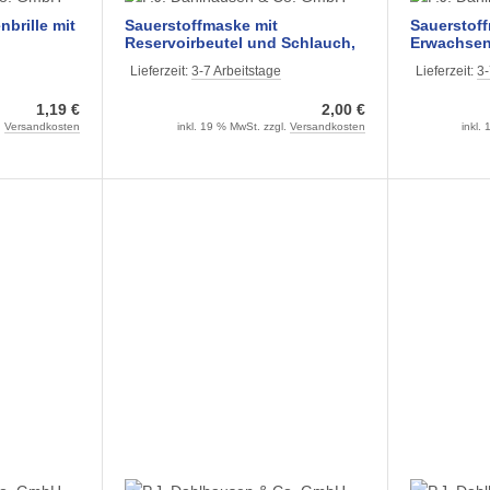
nbrille mit
Sauerstoffmaske mit
Sauerstoff
Reservoirbeutel und Schlauch,
Erwachsene
unsteril
Schlauch, 
Lieferzeit:
3-7 Arbeitstage
Lieferzeit:
3-
1,19 €
2,00 €
.
Versandkosten
inkl. 19 % MwSt. zzgl.
Versandkosten
inkl.