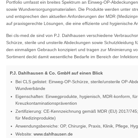
Portfolio umfasst ein breites Spektrum an Einweg-OP-Abdeckunge
sowie Wundversorgungsmaterialien. Die Produkte werden unter stre
und entsprechen den aktuellen Anforderungen der MDR (Medizinpr
auf praxisgerechte Lösungen, die eine effiziente und hygienische Ar
Bei cls-med.de sind von P.J. Dahlhausen verschiedene Verbrauchsma
Schürze, sterile und unsterile Abdeckungen sowie Schutzkleidung f
den einmaligen Gebrauch konzipiert und tragen zur Minimierung v
Sortiment deckt damit wesentliche Bedarfe im Bereich der Infektion
P.J. Dahlhausen & Co. GmbH auf einen Blick
Bei CLS gelistet: Einweg-OP-Schürze, sterile/unsterile OP-Ab
Wundverbände
Eigenschaften: Einwegprodukte, hygienisch, MDR-konform, für
Kreuzkontaminationsprävention
Zertifizierung: CE-Kennzeichnung gemäß MDR (EU) 2017/745;
für Medizinprodukte)
Anwendungsbereiche: OP, Chirurgie, Praxis, Klinik, Pflege, 
Website:
www.dahlhausen.de