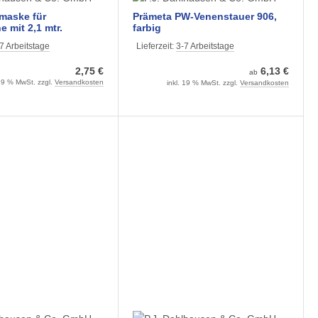
maske für
Prämeta PW-Venenstauer 906,
 mit 2,1 mtr.
farbig
unsteril
7 Arbeitstage
Lieferzeit:
3-7 Arbeitstage
2,75 €
6,13 €
ab
 19 % MwSt. zzgl.
Versandkosten
inkl. 19 % MwSt. zzgl.
Versandkosten