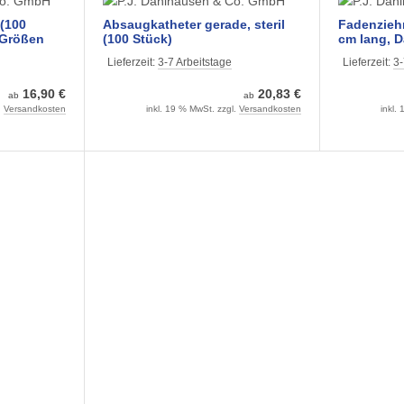
 (100
Absaugkatheter gerade, steril
Fadenziehm
 Größen
(100 Stück)
cm lang, D
steril (100
Lieferzeit:
3-7 Arbeitstage
Lieferzeit:
3-
16,90 €
20,83 €
ab
ab
.
Versandkosten
inkl. 19 % MwSt. zzgl.
Versandkosten
inkl.