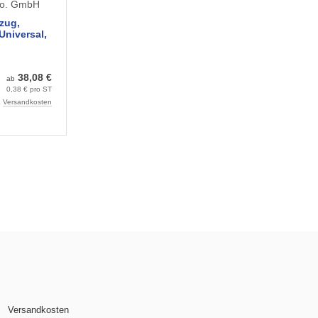
zug,
 Universal,
ach (50
38,08 €
ab
0,38 € pro ST
.
Versandkosten
Versandkosten