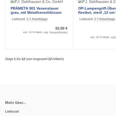
PRÄMETA 901 Venenstauer
OP-Lampengriff-Über
grau, mit Metallverschlüssen
flexibel, steril ,12 cm
15 cm Lang für DR.M
Lieferzeit:
3-7 Arbeitstage
Lieferzeit:
3-7 Arbeitstage
Stück)
32,50 €
inkl. 19 % MwSt. zzgl.
Versandkosten
inkl. 19 % MwSt. zzgl
Zeige
1
bis
12
(von insgesamt
12
Artikeln)
Mehr über...
Lieferzeit