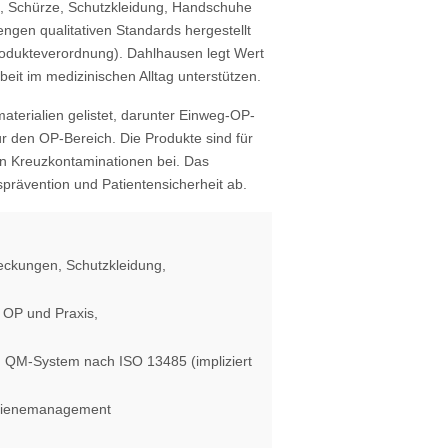
n, Schürze, Schutzkleidung, Handschuhe
ngen qualitativen Standards hergestellt
odukteverordnung). Dahlhausen legt Wert
beit im medizinischen Alltag unterstützen.
terialien gelistet, darunter Einweg-OP-
ür den OP-Bereich. Die Produkte sind für
on Kreuzkontaminationen bei. Das
sprävention und Patientensicherheit ab.
deckungen, Schutzkleidung,
 OP und Praxis,
 QM-System nach ISO 13485 (impliziert
Hygienemanagement