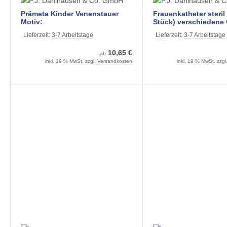
Prämeta Kinder Venenstauer
Frauenkatheter steril
Motiv:
Stück) verschiedene
CH08-14
Lieferzeit:
3-7 Arbeitstage
Lieferzeit:
3-7 Arbeitstage
10,65 €
ab
inkl. 19 % MwSt. zzgl.
Versandkosten
inkl. 19 % MwSt. zzgl