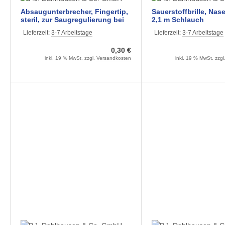
Absaugunterbrecher, Fingertip,
Sauerstoffbrille, Nase
steril, zur Saugregulierung bei
2,1 m Schlauch
der Absaugung
Lieferzeit:
3-7 Arbeitstage
Lieferzeit:
3-7 Arbeitstage
0,30 €
inkl. 19 % MwSt. zzgl.
Versandkosten
inkl. 19 % MwSt. zzgl