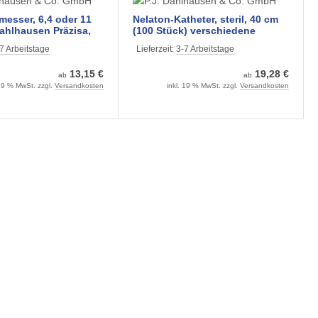
esser, 6,4 oder 11
Nelaton-Katheter, steril, 40 cm
ahlhausen Präzisa,
(100 Stück) verschiedene
 Stück) Stitch-Cutter
Größen
7 Arbeitstage
Lieferzeit:
3-7 Arbeitstage
13,15 €
19,28 €
ab
ab
 19 % MwSt. zzgl.
Versandkosten
inkl. 19 % MwSt. zzgl.
Versandkosten