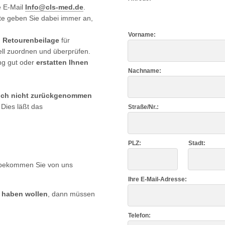
e E-Mail
Info@cls-med.de
.
te geben Sie dabei immer an,
Vorname:
n
Retourenbeilage
für
ll zuordnen und überprüfen.
ng gut oder
erstatten Ihnen
Nachname:
zlich nicht zurückgenommen
. Dies läßt das
Straße/Nr.:
PLZ:
Stadt:
 bekommen Sie von uns
Ihre E-Mail-Adresse:
ht haben wollen
, dann müssen
Telefon: