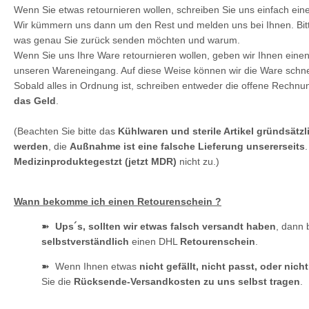
Wenn Sie etwas retournieren wollen, schreiben Sie uns einfach ein
Wir kümmern uns dann um den Rest und melden uns bei Ihnen. Bit
was genau Sie zurück senden möchten und warum.
Wenn Sie uns Ihre Ware retournieren wollen, geben wir Ihnen eine
unseren Wareneingang. Auf diese Weise können wir die Ware schne
Sobald alles in Ordnung ist, schreiben entweder die offene Rechnu
das Geld
.
(Beachten Sie bitte das
Kühlwaren und sterile Artikel gründsät
werden
, die
Außnahme ist eine falsche Lieferung unsererseits
Medizinproduktegestzt (jetzt MDR)
nicht zu.)
Wann bekomme ich einen Retourenschein ?
➽
Ups´s, sollten wir etwas falsch versandt haben
, dann
selbstverständlich
einen DHL
Retourenschein
.
➽
Wenn Ihnen etwas
nicht gefällt, nicht passt, oder nic
Sie die
Rücksende-Versandkosten zu uns selbst tragen
.