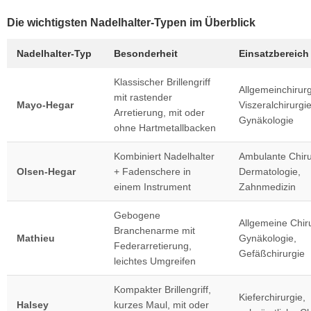
Die wichtigsten Nadelhalter-Typen im Überblick
Nadelhalter-Typ
Besonderheit
Einsatzbereich
Klassischer Brillengriff
Allgemeinchirurg
mit rastender
Mayo-Hegar
Viszeralchirurgie
Arretierung, mit oder
Gynäkologie
ohne Hartmetallbacken
Kombiniert Nadelhalter
Ambulante Chiru
Olsen-Hegar
+ Fadenschere in
Dermatologie,
einem Instrument
Zahnmedizin
Gebogene
Allgemeine Chiru
Branchenarme mit
Mathieu
Gynäkologie,
Federarretierung,
Gefäßchirurgie
leichtes Umgreifen
Kompakter Brillengriff,
Kieferchirurgie,
Halsey
kurzes Maul, mit oder