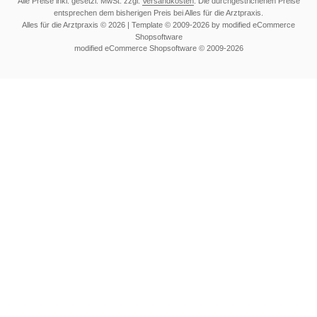
Alle Preise inkl. gesetzl. MwSt. zzgl.
Versandkosten
. Die durchgestrichenen Preise
entsprechen dem bisherigen Preis bei Alles für die Arztpraxis.
Alles für die Arztpraxis © 2026 | Template © 2009-2026 by modified eCommerce
Shopsoftware
mod
ified eCommerce Shopsoftware © 2009-2026