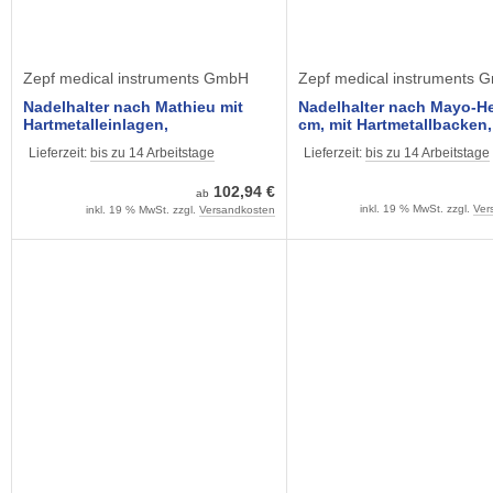
Zepf medical instruments GmbH
Zepf medical instruments 
Nadelhalter nach Mathieu mit
Nadelhalter nach Mayo-He
Hartmetalleinlagen,
cm, mit Hartmetallbacken,
schlank
Lieferzeit:
bis zu 14 Arbeitstage
Lieferzeit:
bis zu 14 Arbeitstage
102,94 €
ab
inkl. 19 % MwSt. zzgl.
Ver
inkl. 19 % MwSt. zzgl.
Versandkosten