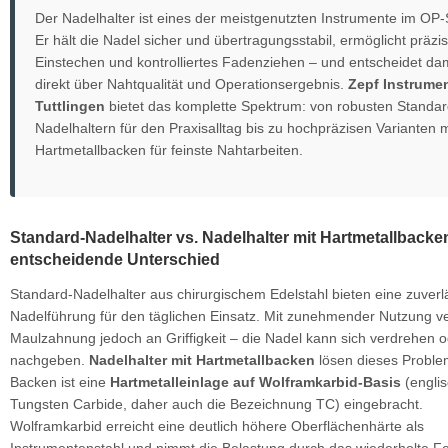
Der Nadelhalter ist eines der meistgenutzten Instrumente im OP-
Er hält die Nadel sicher und übertragungsstabil, ermöglicht präzi
Einstechen und kontrolliertes Fadenziehen – und entscheidet dam
direkt über Nahtqualität und Operationsergebnis.
Zepf Instrume
Tuttlingen
bietet das komplette Spektrum: von robusten Standar
Nadelhaltern für den Praxisalltag bis zu hochpräzisen Varianten m
Hartmetallbacken für feinste Nahtarbeiten.
Standard-Nadelhalter vs. Nadelhalter mit Hartmetallbacke
entscheidende Unterschied
Standard-Nadelhalter aus chirurgischem Edelstahl bieten eine zuverl
Nadelführung für den täglichen Einsatz. Mit zunehmender Nutzung ver
Maulzahnung jedoch an Griffigkeit – die Nadel kann sich verdrehen 
nachgeben.
Nadelhalter mit Hartmetallbacken
lösen dieses Problem
Backen ist eine
Hartmetalleinlage auf Wolframkarbid-Basis
(englis
Tungsten Carbide, daher auch die Bezeichnung TC) eingebracht.
Wolframkarbid erreicht eine deutlich höhere Oberflächenhärte als