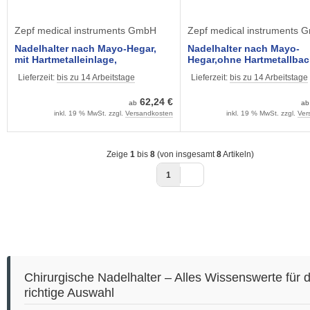
Zepf medical instruments GmbH
Zepf medical instruments 
Nadelhalter nach Mayo-Hegar,
Nadelhalter nach Mayo-
mit Hartmetalleinlage,
Hegar,ohne Hartmetallba
Lieferzeit:
bis zu 14 Arbeitstage
Lieferzeit:
bis zu 14 Arbeitstage
62,24 €
ab
a
inkl. 19 % MwSt. zzgl.
Versandkosten
inkl. 19 % MwSt. zzgl.
Ver
Zeige
1
bis
8
(von insgesamt
8
Artikeln)
1
Chirurgische Nadelhalter – Alles Wissenswerte für d
richtige Auswahl