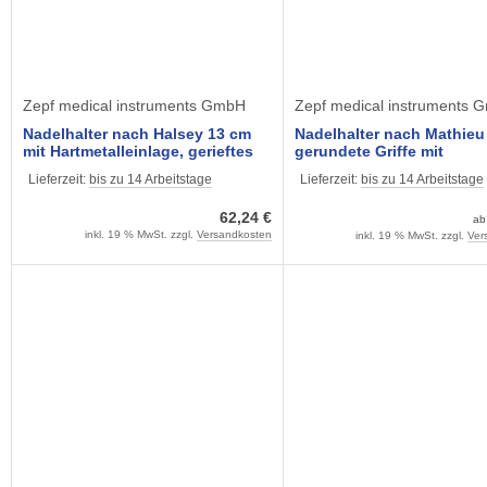
Zepf medical instruments GmbH
Zepf medical instruments 
Nadelhalter nach Halsey 13 cm
Nadelhalter nach Mathieu
mit Hartmetalleinlage, gerieftes
gerundete Griffe mit
Maul, vergoldete Griffe
Hartmetalleinlagen,
Lieferzeit:
bis zu 14 Arbeitstage
Lieferzeit:
bis zu 14 Arbeitstage
62,24 €
a
inkl. 19 % MwSt. zzgl.
Versandkosten
inkl. 19 % MwSt. zzgl.
Ver