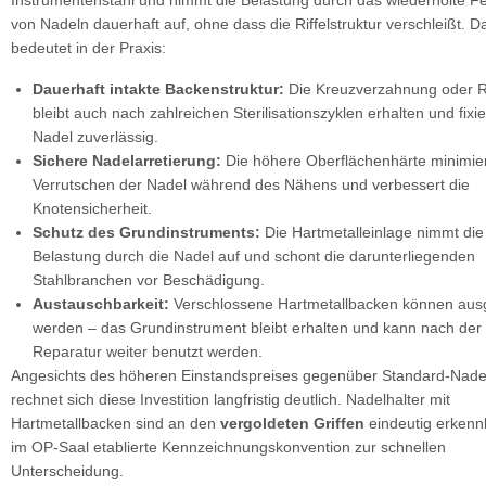
Instrumentenstahl und nimmt die Belastung durch das wiederholte Fe
von Nadeln dauerhaft auf, ohne dass die Riffelstruktur verschleißt. D
bedeutet in der Praxis:
Dauerhaft intakte Backenstruktur:
Die Kreuzverzahnung oder Ri
bleibt auch nach zahlreichen Sterilisationszyklen erhalten und fixie
Nadel zuverlässig.
Sichere Nadelarretierung:
Die höhere Oberflächenhärte minimie
Verrutschen der Nadel während des Nähens und verbessert die
Knotensicherheit.
Schutz des Grundinstruments:
Die Hartmetalleinlage nimmt die 
Belastung durch die Nadel auf und schont die darunterliegenden
Stahlbranchen vor Beschädigung.
Austauschbarkeit:
Verschlossene Hartmetallbacken können aus
werden – das Grundinstrument bleibt erhalten und kann nach der
Reparatur weiter benutzt werden.
Angesichts des höheren Einstandspreises gegenüber Standard-Nade
rechnet sich diese Investition langfristig deutlich. Nadelhalter mit
Hartmetallbacken sind an den
vergoldeten Griffen
eindeutig erkenn
im OP-Saal etablierte Kennzeichnungskonvention zur schnellen
Unterscheidung.