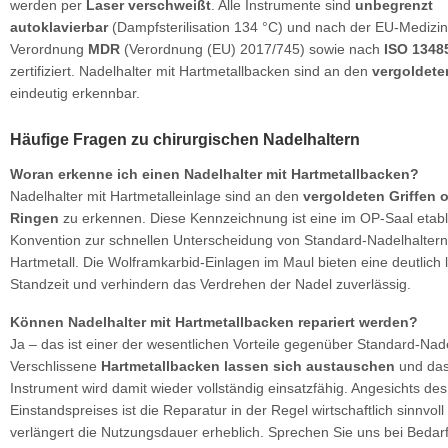
werden per
Laser verschweißt
. Alle Instrumente sind
unbegrenzt
autoklavierbar
(Dampfsterilisation 134 °C) und nach der EU-Medizi
Verordnung
MDR
(Verordnung (EU) 2017/745) sowie nach
ISO 1348
zertifiziert. Nadelhalter mit Hartmetallbacken sind an den
vergoldete
eindeutig erkennbar.
Häufige Fragen zu chirurgischen Nadelhaltern
Woran erkenne ich einen Nadelhalter mit Hartmetallbacken?
Nadelhalter mit Hartmetalleinlage sind an den
vergoldeten Griffen 
Ringen
zu erkennen. Diese Kennzeichnung ist eine im OP-Saal etabl
Konvention zur schnellen Unterscheidung von Standard-Nadelhalter
Hartmetall. Die Wolframkarbid-Einlagen im Maul bieten eine deutlich 
Standzeit und verhindern das Verdrehen der Nadel zuverlässig.
Können Nadelhalter mit Hartmetallbacken repariert werden?
Ja – das ist einer der wesentlichen Vorteile gegenüber Standard-Nade
Verschlissene
Hartmetallbacken lassen sich austauschen
und da
Instrument wird damit wieder vollständig einsatzfähig. Angesichts de
Einstandspreises ist die Reparatur in der Regel wirtschaftlich sinnvoll
verlängert die Nutzungsdauer erheblich. Sprechen Sie uns bei Bedar