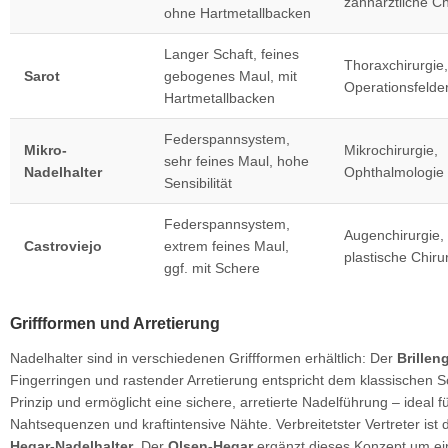
zahnärztliche Ch
ohne Hartmetallbacken
Langer Schaft, feines
Thoraxchirurgie,
Sarot
gebogenes Maul, mit
Operationsfelde
Hartmetallbacken
Federspannsystem,
Mikro-
Mikrochirurgie,
sehr feines Maul, hohe
Nadelhalter
Ophthalmologie
Sensibilität
Federspannsystem,
Augenchirurgie,
Castroviejo
extrem feines Maul,
plastische Chiru
ggf. mit Schere
Griffformen und Arretierung
Nadelhalter sind in verschiedenen Griffformen erhältlich: Der
Brilleng
Fingerringen und rastender Arretierung entspricht dem klassischen 
Prinzip und ermöglicht eine sichere, arretierte Nadelführung – ideal f
Nahtsequenzen und kraftintensive Nähte. Verbreitetster Vertreter ist 
Hegar-Nadelhalter
. Der
Olsen-Hegar
ergänzt dieses Konzept um ei