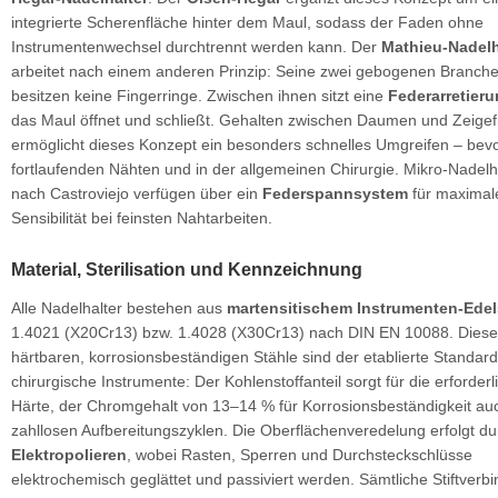
integrierte Scherenfläche hinter dem Maul, sodass der Faden ohne
Instrumentenwechsel durchtrennt werden kann. Der
Mathieu-Nadelh
arbeitet nach einem anderen Prinzip: Seine zwei gebogenen Branc
besitzen keine Fingerringe. Zwischen ihnen sitzt eine
Federarretier
das Maul öffnet und schließt. Gehalten zwischen Daumen und Zeigef
ermöglicht dieses Konzept ein besonders schnelles Umgreifen – bevo
fortlaufenden Nähten und in der allgemeinen Chirurgie. Mikro-Nadelh
nach Castroviejo verfügen über ein
Federspannsystem
für maximal
Sensibilität bei feinsten Nahtarbeiten.
Material, Sterilisation und Kennzeichnung
Alle Nadelhalter bestehen aus
martensitischem Instrumenten-Edel
1.4021 (X20Cr13) bzw. 1.4028 (X30Cr13) nach DIN EN 10088. Diese
härtbaren, korrosionsbeständigen Stähle sind der etablierte Standard
chirurgische Instrumente: Der Kohlenstoffanteil sorgt für die erforderl
Härte, der Chromgehalt von 13–14 % für Korrosionsbeständigkeit au
zahllosen Aufbereitungszyklen. Die Oberflächenveredelung erfolgt du
Elektropolieren
, wobei Rasten, Sperren und Durchsteckschlüsse
elektrochemisch geglättet und passiviert werden. Sämtliche Stiftver