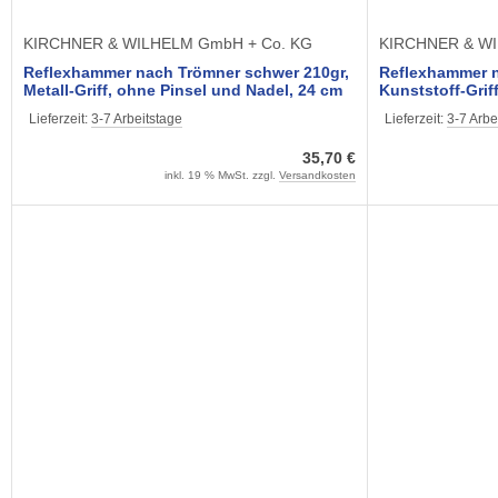
KIRCHNER & WILHELM GmbH + Co. KG
KIRCHNER & WI
Reflexhammer nach Trömner schwer 210gr,
Reflexhammer na
Metall-Griff, ohne Pinsel und Nadel, 24 cm
Kunststoff-Griff
lang
cm lang
Lieferzeit:
3-7 Arbeitstage
Lieferzeit:
3-7 Arbe
35,70 €
inkl. 19 % MwSt. zzgl.
Versandkosten