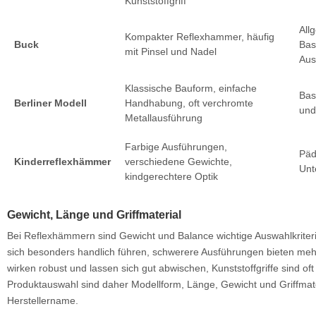
Kunststoffgriff
All
Kompakter Reflexhammer, häufig
Buck
Bas
mit Pinsel und Nadel
Aus
Klassische Bauform, einfache
Bas
Berliner Modell
Handhabung, oft verchromte
und
Metallausführung
Farbige Ausführungen,
Päd
Kinderreflexhämmer
verschiedene Gewichte,
Unt
kindgerechtere Optik
Gewicht, Länge und Griffmaterial
Bei Reflexhämmern sind Gewicht und Balance wichtige Auswahlkriteri
sich besonders handlich führen, schwerere Ausführungen bieten mehr
wirken robust und lassen sich gut abwischen, Kunststoffgriffe sind oft l
Produktauswahl sind daher Modellform, Länge, Gewicht und Griffmater
Herstellername.