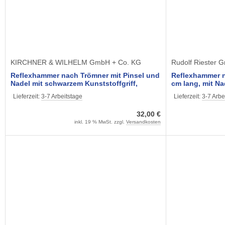
KIRCHNER & WILHELM GmbH + Co. KG
Rudolf Riester 
Reflexhammer nach Trömner mit Pinsel und
Reflexhammer nac
Nadel mit schwarzem Kunststoffgriff,
cm lang, mit Na
schwer 200 gr.
Lieferzeit:
3-7 Arbeitstage
Lieferzeit:
3-7 Arbe
32,00 €
inkl. 19 % MwSt. zzgl.
Versandkosten