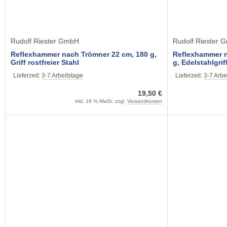
Rudolf Riester GmbH
Rudolf Riester 
Reflexhammer nach Trömner 22 cm, 180 g,
Reflexhammer n
Griff rostfreier Stahl
g, Edelstahlgrif
Lieferzeit:
3-7 Arbeitstage
Lieferzeit:
3-7 Arbe
19,50 €
inkl. 19 % MwSt. zzgl.
Versandkosten