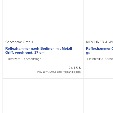
Servoprax GmbH
KIRCHNER & WI
Reflexhammer nach Berliner, mit Metall-
Reflexhammer C
Griff, verchromt, 17 cm
gr.
Lieferzeit:
3-7 Arbeitstage
Lieferzeit:
3-7 Arbe
24,15 €
inkl. 19 % MwSt. zzgl.
Versandkosten