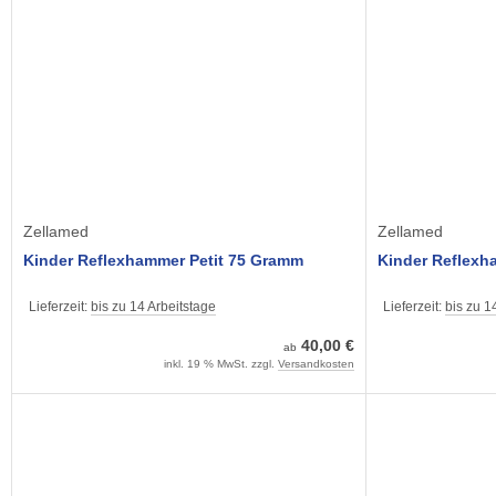
Zellamed
Zellamed
Kinder Reflexhammer Petit 75 Gramm
Kinder Reflexh
Lieferzeit:
bis zu 14 Arbeitstage
Lieferzeit:
bis zu 1
40,00 €
ab
inkl. 19 % MwSt. zzgl.
Versandkosten