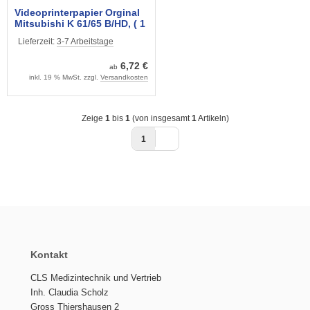
Videoprinterpapier Orginal
Mitsubishi K 61/65 B/HD, ( 1
Rolle) 110 mm x 20 mtr.
Lieferzeit:
3-7 Arbeitstage
6,72 €
ab
inkl. 19 % MwSt. zzgl.
Versandkosten
Zeige
1
bis
1
(von insgesamt
1
Artikeln)
1
Kontakt
CLS Medizintechnik und Vertrieb
Inh. Claudia Scholz
Gross Thiershausen 2