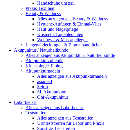
Handschuhe unsteril
Praxis-Textilien
Beauty & Wellness
Alles anzeigen aus Beauty & Wellness
Hygiene-Auflagen & Einmal-Vlies
Haut-und Nagelpflege
Kosmetik Lupenleuchten
Wellness- & Massageliegen
Liegenabdeckungen & Einmalhandtücher
Akupunktur / Naturheilkunde
Alles anzeigen aus Akupunktur / Naturheilkunde
Akupunkturzubehör
Kinesiologie Taping
Akupunkturnadeln
Alles anzeigen aus Akupunkturnadeln
asiamed
Seirin
SL Akupunktur
Ohr-Akupunktur
Laborbedarf
Alles anzeigen aus Laborbedarf
Teststreifen
Alles anzeigen aus Teststreifen
Urinteststreifen für Labor und Praxis
Sonstige Teststreifen