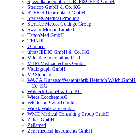
Speziallampenfabrik DR. FISCHER GmbH
Stericop GmbH & Co. KG
STERIS Deutschland GmbH
Sterisets Medical Products
SteriTec Meb.o. Gettinge Group
Swann-Morton Limited
TattooMed GmbH
TEE-UU
Uhumed
ultraMEDIC GmbH & Co. KG
Valentine International Ltd
VBM Medizintechnik GmbH
Vitalograph GmbH
VP Stericlin
WACA-Kunststoffwarenfabrik Heinrich Walch GmbH
+ Co. KG
Waldeck GmbH & Co. KG
Wieds Ecochem AG
Wilkinson Sword GmbH
Wipak Walsrode GmbH
WMC Medical Consulting Group GmbH
Zalias GmbH
Zellamed
Zepf medical instruments GmbH