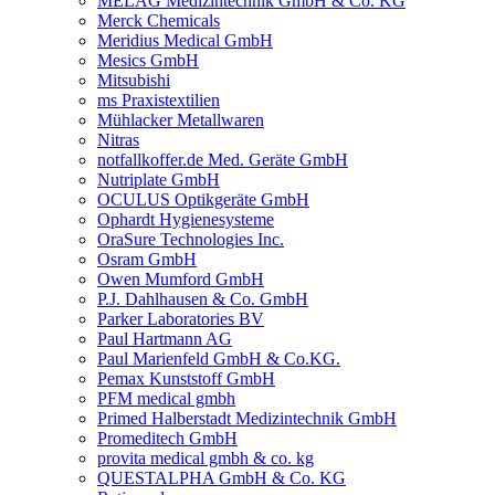
MELAG Medizintechnik GmbH & Co. KG
Merck Chemicals
Meridius Medical GmbH
Mesics GmbH
Mitsubishi
ms Praxistextilien
Mühlacker Metallwaren
Nitras
notfallkoffer.de Med. Geräte GmbH
Nutriplate GmbH
OCULUS Optikgeräte GmbH
Ophardt Hygienesysteme
OraSure Technologies Inc.
Osram GmbH
Owen Mumford GmbH
P.J. Dahlhausen & Co. GmbH
Parker Laboratories BV
Paul Hartmann AG
Paul Marienfeld GmbH & Co.KG.
Pemax Kunststoff GmbH
PFM medical gmbh
Primed Halberstadt Medizintechnik GmbH
Promeditech GmbH
provita medical gmbh & co. kg
QUESTALPHA GmbH & Co. KG