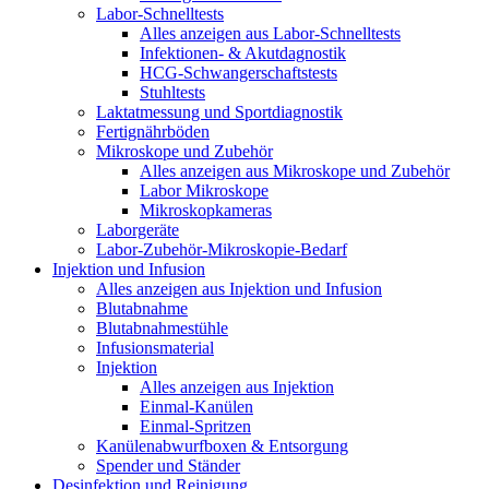
Labor-Schnelltests
Alles anzeigen aus Labor-Schnelltests
Infektionen- & Akutdagnostik
HCG-Schwangerschaftstests
Stuhltests
Laktatmessung und Sportdiagnostik
Fertignährböden
Mikroskope und Zubehör
Alles anzeigen aus Mikroskope und Zubehör
Labor Mikroskope
Mikroskopkameras
Laborgeräte
Labor-Zubehör-Mikroskopie-Bedarf
Injektion und Infusion
Alles anzeigen aus Injektion und Infusion
Blutabnahme
Blutabnahmestühle
Infusionsmaterial
Injektion
Alles anzeigen aus Injektion
Einmal-Kanülen
Einmal-Spritzen
Kanülenabwurfboxen & Entsorgung
Spender und Ständer
Desinfektion und Reinigung