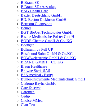
B.Braun SE
B.Braun SE / Aesculap
BAG Health Care
Baxter Deutschland GmbH
BD, Becton Dickinson GmbH
Berrcom Guangzhou
Beurer
BGT BioGenTechnologies GmbH
Bisanz Medizinische Polster GmbH
BODE Chemie GmbH & Co. KG
Boettger
Bollmann by Pull UP
Bosch und Sohn GmbH & Co.KG
BOWA-electronic GmbH & Co. KG
BRAND GMBH + CO KG
Braun Healthcare
Browne Steris SAS
BSN medical - Essity
Bühler-Instrumente Medizintechnik GmbH
C.Bruno Bayha GmbH
Care & serve
Caromed
Cedip
Choice MMed
Clap Tzu