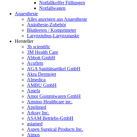
Notfallkoffer Füllungen
Notfallwagen
Anaesthesie
Alles anzeigen aus Anaesthesie
Anästhesie-Zubehör
Blutleeren / Komprimeter
Larynxtubus-Larynxmaske
Hersteller
3b scientific
3M Health Care
Abbott GmbH
Acufirm
AGA Sanitätsartikel GmbH
Akra Dermojet
Almedica
AMBU GmbH
Amefa
Amor Gummiwaren GmbH
Amsino Healthcare inc.
Applimed
Arkray Inc.
ASAM Betriebs-GmbH
asiamed
Aspen Surgical Products Inc.
Atmos