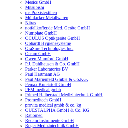
Mesics GmbH
Mitsubishi
ms Praxistextilien
Mühlacker Metallwaren
Nitras
notfallkoffer.de Med. Geräte GmbH
Nutriplate GmbH
OCULUS Optikgeräte GmbH
Ophardt Hygienesysteme
OraSure Technologies Inc.
Osram GmbH
Owen Mumford GmbH
P.J. Dahlhausen & Co. GmbH
Parker Laboratories BV
Paul Hartmann AG
Paul Marienfeld GmbH & Co.KG.
Pemax Kunststoff GmbH
PFM medical gmbh
Primed Halberstadt Medizintechnik GmbH
Promeditech GmbH
provita medical gmbh & co. kg
QUESTALPHA GmbH & Co. KG
Ratiomed
Redam Instrumente GmbH
Reger Medizintechnik GmbH