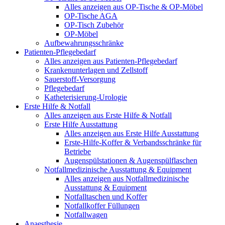
Alles anzeigen aus OP-Tische & OP-Möbel
OP-Tische AGA
OP-Tisch Zubehör
OP-Möbel
Aufbewahrungsschränke
Patienten-Pflegebedarf
Alles anzeigen aus Patienten-Pflegebedarf
Krankenunterlagen und Zellstoff
Sauerstoff-Versorgung
Pflegebedarf
Katheterisierung-Urologie
Erste Hilfe & Notfall
Alles anzeigen aus Erste Hilfe & Notfall
Erste Hilfe Ausstattung
Alles anzeigen aus Erste Hilfe Ausstattung
Erste‑Hilfe‑Koffer & Verbandsschränke für
Betriebe
Augenspülstationen & Augenspülflaschen
Notfallmedizinische Ausstattung & Equipment
Alles anzeigen aus Notfallmedizinische
Ausstattung & Equipment
Notfalltaschen und Koffer
Notfallkoffer Füllungen
Notfallwagen
Anaesthesie