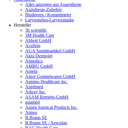
Alles anzeigen aus Anaesthesie
Anästhesie-Zubehör
Blutleeren / Komprimeter
Larynxtubus-Larynxmaske
Hersteller
3b scientific
3M Health Care
Abbott GmbH
Acufirm
AGA Sanitätsartikel GmbH
Akra Dermojet
Almedica
AMBU GmbH
Amefa
Amor Gummiwaren GmbH
Amsino Healthcare inc.
Applimed
Arkray Inc.
ASAM Betriebs-GmbH
asiamed
Aspen Surgical Products Inc.
Atmos
B.Braun SE
B.Braun SE / Aesculap
BAG Health Care