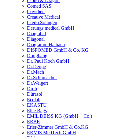
Cloud & Dragon
Comed SAS
Covidien
Creative Medical
Credo Solingen
Derungs medical GmbH
Diaglobal
Diagonal
Diagramm Halbach
DISPOMED GmbH & Co. KG
Dongbang
Dr. Paul Koch GmbH
Dr.Deppe
Dr.Mach
Dr.Schumacher
Dr.Weigert
Droh
Dürasol
Ecolab
EKASTU
Elite Bags
EMIL DEISS KG (GmbH + Co.)
ERBE
Erler-Zimmer GmbH & Co.KG
ERMIS MedTech GmbH