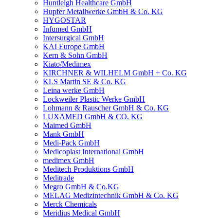
Huntleigh Healthcare GmbH
Hupfer Metallwerke GmbH & Co. KG
HYGOSTAR
Infumed GmbH
Intersurgical GmbH
KAI Europe GmbH
Kern & Sohn GmbH
Kiato/Medimex
KIRCHNER & WILHELM GmbH + Co. KG
KLS Martin SE & Co. KG
Leina werke GmbH
Lockweiler Plastic Werke GmbH
Lohmann & Rauscher GmbH & Co. KG
LUXAMED GmbH & CO. KG
Maimed GmbH
Mank GmbH
Medi-Pack GmbH
Medicoplast International GmbH
medimex GmbH
Meditech Produktions GmbH
Meditrade
Megro GmbH & Co.KG
MELAG Medizintechnik GmbH & Co. KG
Merck Chemicals
Meridius Medical GmbH