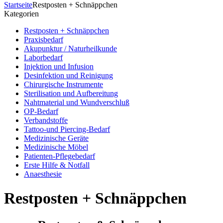
Startseite
Restposten + Schnäppchen
Kategorien
Restposten + Schnäppchen
Praxisbedarf
Akupunktur / Naturheilkunde
Laborbedarf
Injektion und Infusion
Desinfektion und Reinigung
Chirurgische Instrumente
Sterilisation und Aufbereitung
Nahtmaterial und Wundverschluß
OP-Bedarf
Verbandstoffe
Tattoo-und Piercing-Bedarf
Medizinische Geräte
Medizinische Möbel
Patienten-Pflegebedarf
Erste Hilfe & Notfall
Anaesthesie
Restposten + Schnäppchen