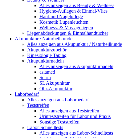
Alles anzeigen aus Beauty & Wellness
Hygiene-Auflagen & Einmal-Vlies
Haut-und Nagelpflege
Kosmetik Lupenleuchten
Wellness- & Massageliegen
Liegenabdeckungen & Einmalhandtücher
Akupunktur / Naturheilkunde
Alles anzeigen aus Akupunktur / Naturheilkunde
Akupunkturzubehör
Kinesiologie Taping
Akupunkturnadeln
Alles anzeigen aus Akupunkturnadeln
asiamed
Seirin
SL Akupunktur
Ohr-Akupunktur
Laborbedarf
Alles anzeigen aus Laborbedarf
Teststreifen
Alles anzeigen aus Teststreifen
Urinteststreifen für Labor und Praxis
Sonstige Teststreifen
Labor-Schnelltests
Alles anzeigen aus Labor-Schnelltests