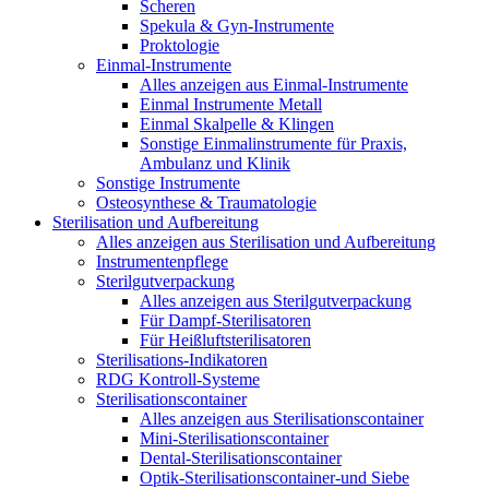
Scheren
Spekula & Gyn-Instrumente
Proktologie
Einmal-Instrumente
Alles anzeigen aus Einmal-Instrumente
Einmal Instrumente Metall
Einmal Skalpelle & Klingen
Sonstige Einmalinstrumente für Praxis,
Ambulanz und Klinik
Sonstige Instrumente
Osteosynthese & Traumatologie
Sterilisation und Aufbereitung
Alles anzeigen aus Sterilisation und Aufbereitung
Instrumentenpflege
Sterilgutverpackung
Alles anzeigen aus Sterilgutverpackung
Für Dampf-Sterilisatoren
Für Heißluftsterilisatoren
Sterilisations-Indikatoren
RDG Kontroll-Systeme
Sterilisationscontainer
Alles anzeigen aus Sterilisationscontainer
Mini-Sterilisationscontainer
Dental-Sterilisationscontainer
Optik-Sterilisationscontainer-und Siebe