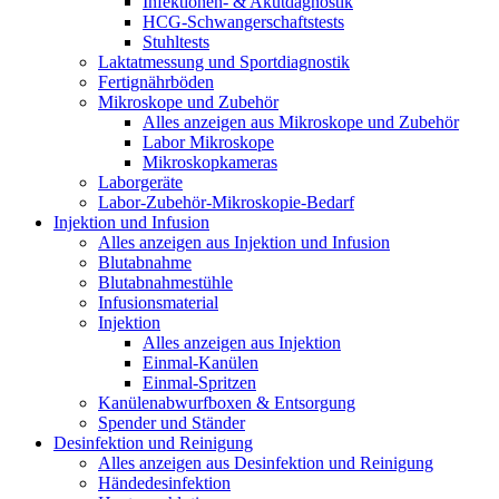
Infektionen- & Akutdagnostik
HCG-Schwangerschaftstests
Stuhltests
Laktatmessung und Sportdiagnostik
Fertignährböden
Mikroskope und Zubehör
Alles anzeigen aus Mikroskope und Zubehör
Labor Mikroskope
Mikroskopkameras
Laborgeräte
Labor-Zubehör-Mikroskopie-Bedarf
Injektion und Infusion
Alles anzeigen aus Injektion und Infusion
Blutabnahme
Blutabnahmestühle
Infusionsmaterial
Injektion
Alles anzeigen aus Injektion
Einmal-Kanülen
Einmal-Spritzen
Kanülenabwurfboxen & Entsorgung
Spender und Ständer
Desinfektion und Reinigung
Alles anzeigen aus Desinfektion und Reinigung
Händedesinfektion