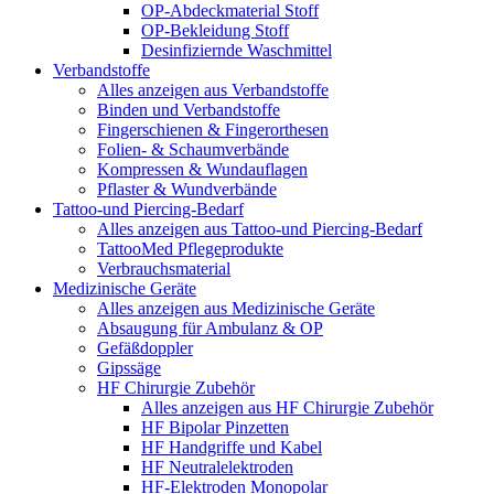
OP-Abdeckmaterial Stoff
OP-Bekleidung Stoff
Desinfiziernde Waschmittel
Verbandstoffe
Alles anzeigen aus Verbandstoffe
Binden und Verbandstoffe
Fingerschienen & Fingerorthesen
Folien- & Schaumverbände
Kompressen & Wundauflagen
Pflaster & Wundverbände
Tattoo-und Piercing-Bedarf
Alles anzeigen aus Tattoo-und Piercing-Bedarf
TattooMed Pflegeprodukte
Verbrauchsmaterial
Medizinische Geräte
Alles anzeigen aus Medizinische Geräte
Absaugung für Ambulanz & OP
Gefäßdoppler
Gipssäge
HF Chirurgie Zubehör
Alles anzeigen aus HF Chirurgie Zubehör
HF Bipolar Pinzetten
HF Handgriffe und Kabel
HF Neutralelektroden
HF-Elektroden Monopolar