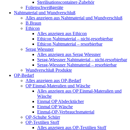
Sterilisationscontainer-Zubehör
Folienschweißgeräte
Nahtmaterial und Wundverschluß
Alles anzeigen aus Nahtmaterial und Wundverschluß
B.Braun
Ethicon
Alles anzeigen aus Ethicon
Ethicon Nahtmaterial – nicht-resorbierbar
Ethicon Nahtmaterial – resorbierbar
Serag Wiessner
Alles anzeigen aus Serag Wiessner
Serag-Wiessner Nahtmaterial – nicht-resorbierbar
Serag-Wiessner Nahtmaterial – resorbierbar
Wundverschluß Produkte
OP-Bedarf
Alles anzeigen aus OP-Bedarf
OP Einmal-Materalien und Wäsche
Alles anzeigen aus OP Einmal-Materalien und
Wäsche
Einmal OP Abdecktücher
Einmal OP Wäsche
Einmal-OP-Verbrauchsmaterial
OP-Schuhe Schürr
OP-Textilien Stoff
Alles anzeigen aus OP-Textilien Stoff