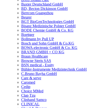
Baxter Deutschland GmbH
BD, Becton Dickinson GmbH
Berrcom Guangzhou
Beurer
BGT BioGenTechnologies GmbH
Bisanz Medizinische Polster GmbH
BODE Chemie GmbH & Co. KG
Boettger
Bollmann by Pull UP
Bosch und Sohn GmbH & Co.KG
BOWA-electronic GmbH & Co. KG
BRAND GMBH + CO KG
Braun Healthcare
Browne Steris SAS
BSN medical - Essity
Bühler-Instrumente Medizintechnik GmbH
C.Bruno Bayha GmbH
Care & serve
Caromed
Cedip
Choice MMed
Clap Tzu
Clinhand Samco
CLINICAL