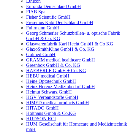
Ethicon
Euronda Deutschland GmbH
FIAB Spa
Fisher Scientific GmbH
Fresenius Kabi Deutschland GmbH
Fuhrmann GmbH
Georg Schmerler Schutzbrillen- u. optische Fabrik
GmbH & Co. KG
Glaswarenfabrik Karl Hecht GmbH & Co KG
GlaxoSmithKline GmbH & Co. KG
Golmed GmbH
GRAMM medical healthcare GmbH
Greenbox GmbH & Co. KG
HAEBERLE GmbH + Co. KG
HEBU medical GmbH
Heine Optotechnik GmbH
Heinz Herenz Medizinbedarf GmbH
Helmut Schwarz GmbH
HGV Verbandstoffe GmbH
HIMED medical products GmbH
HITADO GmbH
Holthaus Gmbh & Co.KG
HUDSON RCI
HUM Gesellschaft für Homecare und Medizintechnik
mbH