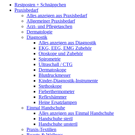
Restposten + Schnäppchen
Praxisbedarf
Alles anzeigen aus Praxisbedarf
Allgemeiner Praxisbedarf
Arzt- und Pflegetaschen
Dermatologie
Diagnostik
Alles anzeigen aus Diagnostik
EKG, EEG, EMG Zubehör
Otoskope und Zubehör
Spirometrie
Ultraschall / CTG
Dermatoskope
Blutdruckmesser
Kinder-Diagnostik-Instrumente
Stethoskope
Fieberthermometer
Reflexhämmer
Heine Ersatzlampen
Einmal Handschuhe
Alles anzeigen aus Einmal Handschuhe
Handschuhe steril
Handschuhe unsteril
Praxis-Textilien
Beauty & Wellness