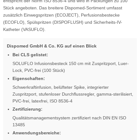
entspricht der Norm ISO 8536-4 und wird in Packungen zu 100
Stück angeboten. Das breitere Dispomed-Sortiment umfasst
zusätzlich Einwegspritzen (ECOJECT), Perfusionsbestecke
(ECOFLO), Spülspritzen (DISPOFLUSH) und Sicherheits-IV-
Katheter (VASUFLO).
Dispomed GmbH & Co. KG auf einen Blick
Bei CLS gelistet:
SOLUFLO Infusionsbesteck 150 cm mit Zuspritzport, Luer-
Lock, PVC-frei (100 Stück)
Eigenschaften:
Schwerkraftinfusion, belüfteter Spike, integrierter
Zuspritzport, stufenloser Durchflussregler, gamma-sterilisiert,
PVC-frei, latexfrei, ISO 8536-4
Zertifizierung:
Qualitätsmanagementsystem zertifiziert nach DIN EN ISO
13485
Anwendungsbereiche: