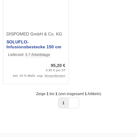
DISPOMED GmbH & Co. KG
SOLUFLO-
Infusionsbestecke 150 cm
lang, Luer-Lock-Anschluß
Lieferzeit:
3-7 Arbeitstage
mit Zuspritzmöglichkeit
(100 Stck.)
95,20 €
0,95 € pro ST
inkl. 19 % MwSt. zzgl.
Versandkosten
Zeige
1
bis
1
(von insgesamt
1
Artikeln)
1