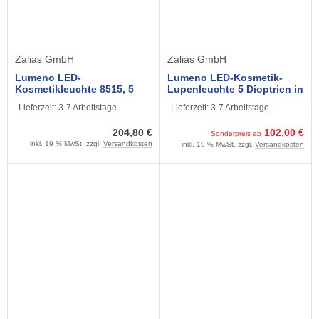
Zalias GmbH
Zalias GmbH
Lumeno LED-
Lumeno LED-Kosmetik-
Kosmetikleuchte 8515, 5
Lupenleuchte 5 Dioptrien in
Dioptrien Lupe, in grau incl.
Weiß / Grau mit
Lieferzeit:
3-7 Arbeitstage
Lieferzeit:
3-7 Arbeitstage
Roll-Bodenstativ im
Tischklemme, Modell 8215
Vorzugs-Set
204,80 €
102,00 €
Sonderpreis ab
inkl. 19 % MwSt. zzgl.
Versandkosten
inkl. 19 % MwSt. zzgl.
Versandkosten