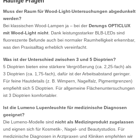
Häufige Fragen
Muss der Raum für Wood-Light-Untersuchungen abgedunkelt
werden?
Bei klassischen Wood-Lampen ja – bei der
Derungs OPTICLUX
mit Wood-Light nicht
. Dank leistungsstarker BLB-LEDs sind
fluoreszente Befunde auch bei normaler Raumhelligkeit erkennbar,
was den Praxisalltag erheblich vereinfacht.
Was ist der Unterschied zwischen 3 und 5 Dioptrien?
5 Dioptrien bieten eine stärkere Vergrößerung (ca. 2,25-fach) als
3 Dioptrien (ca. 1,75-fach), dafür ist der Arbeitsabstand geringer.
Für feine Hautdetails (z. B. Wimpern, Nagelfalz, Pigmentgrenzen)
empfiehlt sich 5 Dioptrien. Für allgemeine Flächenuntersuchungen
ist 3 Dioptrien komfortabler.
Ist die Lumeno Lupenleuchte für medizinische Diagnosen
geeignet?
Die Lumeno-Modelle sind
nicht als Medizinprodukt zugelassen
und eignen sich für Kosmetik-, Nagel- und Beautystudios. Für
medizinische Diagnosen in Arztpraxen und Kliniken empfehlen wir