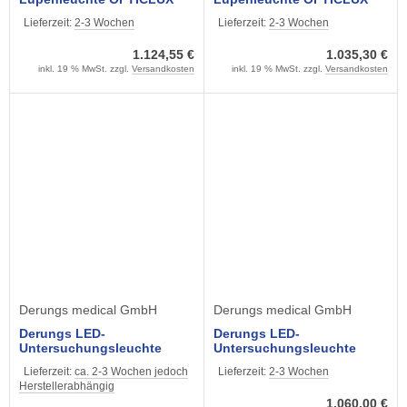
10-2 UV (Wood-Light) mit
10-1 DL mit Ladestation
Lieferzeit:
2-3 Wochen
Lieferzeit:
2-3 Wochen
Ladestation
1.124,55 €
1.035,30 €
inkl. 19 % MwSt. zzgl.
Versandkosten
inkl. 19 % MwSt. zzgl.
Versandkosten
Derungs medical GmbH
Derungs medical GmbH
Derungs LED-
Derungs LED-
Untersuchungsleuchte
Untersuchungsleuchte
TRIANGO 60-3 Fix-Fokus,
reinweiß VISIANO 20-2 P TX,
Lieferzeit:
ca. 2-3 Wochen jedoch
Lieferzeit:
2-3 Wochen
60000 Lux, 3
Pinmodell
Herstellerabhängig
Farbtemperaturen wählbar
1.060,00 €