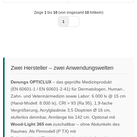
Zeige
1
bis
10
(von insgesamt
10
Artikeln)
1
Zwei Hersteller – zwei Anwendungswelten
Derungs OPTICLUX
– das geprüfte Medizinprodukt
(EN 60601-1 / EN 60601-2-41) für Dermatologen, Human-,
Zahn- und Veterinärmedizin sowie Labor: 6.000 lx @ 15 cm
(Hand-Modell: 8.000 lx), CRI > 93 (Ra 95), 1,9-fache
Vergrößerung, Acrylglaslinse 3,5 Dioptrien Ø 16 cm,
stufenlos dimmbar, Armlänge bis 142 cm. Optional mit
Wood-Light 365 nm
zuschaltbar – ohne Abdunkeln des
Raumes. Als Pinmodell (P TX) mit