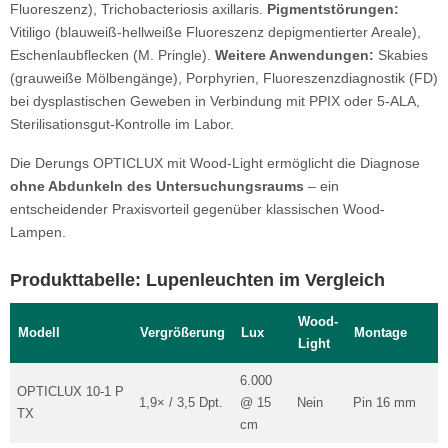
Fluoreszenz), Trichobacteriosis axillaris.
Pigmentstörungen:
Vitiligo (blauweiß-hellweiße Fluoreszenz depigmentierter Areale),
Eschenlaubflecken (M. Pringle).
Weitere Anwendungen:
Skabies
(grauweiße Mölbengänge), Porphyrien, Fluoreszenzdiagnostik (FD)
bei dysplastischen Geweben in Verbindung mit PPIX oder 5-ALA,
Sterilisationsgut-Kontrolle im Labor.
Die Derungs OPTICLUX mit Wood-Light ermöglicht die Diagnose
ohne Abdunkeln des Untersuchungsraums
– ein
entscheidender Praxisvorteil gegenüber klassischen Wood-
Lampen.
Produkttabelle: Lupenleuchten im Vergleich
Wood-
Modell
Vergrößerung
Lux
Montage
Light
6.000
OPTICLUX 10-1 P
1,9× / 3,5 Dpt.
@ 15
Nein
Pin 16 mm
TX
cm