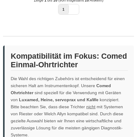
Zeige
1
bis
10
(von insgesamt
10
Artikeln)
1
Kompatibilität im Fokus: Comed
Einmal-Ohrtrichter
Die Wahl des richtigen Zubehörs ist entscheidend für einen
sicheren Halt am Instrumentenkopf. Unsere
Comed
Ohrtrichter
sind speziell für die Verwendung mit Geräten
von
Luxamed, Heine, servoprax und KaWe
konzipiert.
Bitte beachten Sie, dass diese Trichter
nicht
mit Systemen
von Riester oder Welch Allyn kompatibel sind. Durch diese
gezielte Auswahl bieten wir Ihnen eine wirtschaftliche und
zuverlässige Lösung für die meisten gängigen Diagnostik-
Systeme.