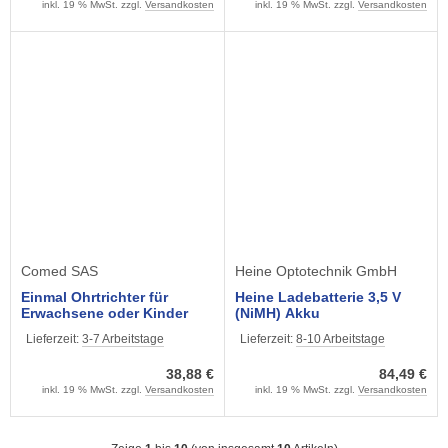
inkl. 19 % MwSt. zzgl.
Versandkosten
inkl. 19 % MwSt. zzgl.
Versandkosten
Comed SAS
Heine Optotechnik GmbH
Einmal Ohrtrichter für
Heine Ladebatterie 3,5 V
Erwachsene oder Kinder
(NiMH) Akku
(1000 Stück) für Luxamed,
wiederaufladbar für Beta
Lieferzeit:
3-7 Arbeitstage
Lieferzeit:
8-10 Arbeitstage
Kawe und Heine
Ladegriffe
38,88 €
84,49 €
inkl. 19 % MwSt. zzgl.
Versandkosten
inkl. 19 % MwSt. zzgl.
Versandkosten