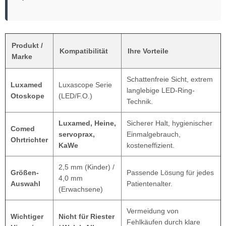
Produkt /
Kompatibilität
Ihre Vorteile
Marke
Schattenfreie Sicht, extrem
Luxamed
Luxascope Serie
langlebige LED-Ring-
Otoskope
(LED/F.O.)
Technik.
Luxamed, Heine,
Sicherer Halt, hygienischer
Comed
servoprax,
Einmalgebrauch,
Ohrtrichter
KaWe
kosteneffizient.
2,5 mm (Kinder) /
Größen-
Passende Lösung für jedes
4,0 mm
Auswahl
Patientenalter.
(Erwachsene)
Vermeidung von
Wichtiger
Nicht für Riester
Fehlkäufen durch klare