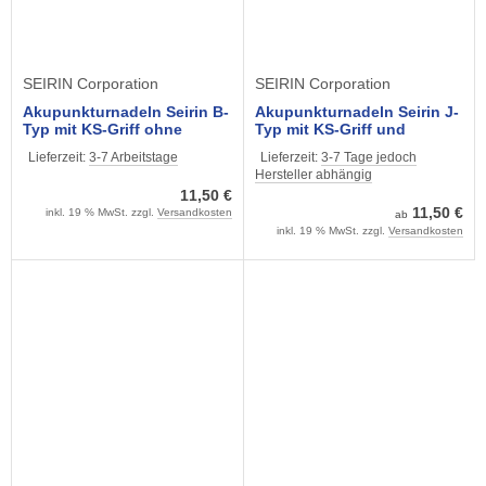
SEIRIN Corporation
SEIRIN Corporation
Akupunkturnadeln Seirin B-
Akupunkturnadeln Seirin J-
Typ mit KS-Griff ohne
Typ mit KS-Griff und
Führrohr (100 Stück)
Führrohr (100 Stück)
Lieferzeit:
3-7 Arbeitstage
Lieferzeit:
3-7 Tage jedoch
verschiedene Größen
Hersteller abhängig
11,50 €
11,50 €
inkl. 19 % MwSt. zzgl.
Versandkosten
ab
inkl. 19 % MwSt. zzgl.
Versandkosten