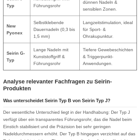
dünnen Nadeln &
Typ
Führungsrohr
sensiblen Zonen.
Selbstklebende
Langzeitstimulation, ideal
New
Dauernadeln (0,3 bis
für Sport- &
Pyonex
1,5 mm)
Ohrakupunktur.
Lange Nadeln mit
Tiefere Gewebeschichten
Seirin G-
Kunststoffgriff &
& Triggerpunkt-
Typ
Führungsrohr
Anwendungen.
Analyse relevanter Fachfragen zu Seirin-
Produkten
Was unterscheidet Seirin Typ B von Seirin Typ J?
Der wesentliche Unterschied liegt in der Handhabung: Der Typ J
verfügt über ein transparentes Führungsrohr, das die Nadel beim
Einstich stabilisiert und die Präzision bei sehr geringen
Nadeldurchmessern erhöht. Der Typ B hingegen verzichtet auf das