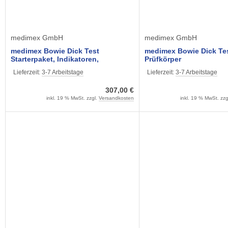
medimex GmbH
medimex GmbH
medimex Bowie Dick Test
medimex Bowie Dick Te
Starterpaket, Indikatoren,
Prüfkörper
Prüfkörper, Dichtungsring
Lieferzeit:
3-7 Arbeitstage
Lieferzeit:
3-7 Arbeitstage
307,00 €
inkl. 19 % MwSt. zzgl.
Versandkosten
inkl. 19 % MwSt. zzg