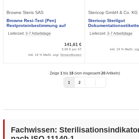
Browne Steris SAS
Stericop GmbH & Co. KG
Browne Resi-Test (Pen)
Stericop Sterilgut
Restproteinbestimmung auf
Dokumentationsetikette
Instrumenten (25 Tests)
Stück) zum Etikettendr
Lieferzeit:
3-7 Arbeitstage
Lieferzeit:
3-7 Arbeitstage
820001
141,61 €
5,66 € pro ST
inkl. 19 % MwSt. zzg
inkl. 19 % MwSt. zzgl.
Versandkosten
Zeige
1
bis
18
(von insgesamt
20
Artikeln)
1
2
Fachwissen: Sterilisationsindikato
nach ISO 11140-1