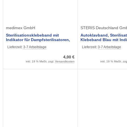
medimex GmbH
STERIS Deutschland Gm
Sterilisationsklebeband mit
Autoklavband, Sterilisa
Indikator für Dampfsterilisatoren,
Klebeband Blau mit Indi
19 mm x 50 m
Dampfsterilisatoren, 19
Lieferzeit:
3-7 Arbeitstage
Lieferzeit:
3-7 Arbeitstage
mtr. (1 Rolle)
4,00 €
inkl. 19 % MwSt. zzgl.
Versandkosten
inkl. 19 % MwSt. zzg