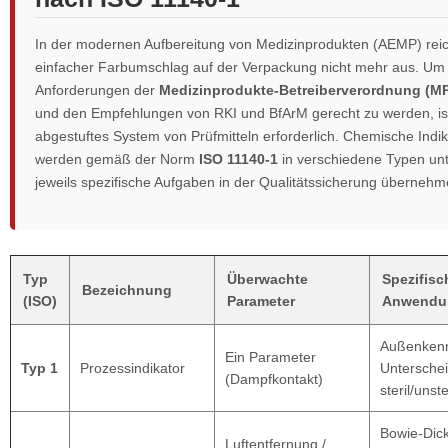
In der modernen Aufbereitung von Medizinprodukten (AEMP) reic
einfacher Farbumschlag auf der Verpackung nicht mehr aus. Um
Anforderungen der
Medizinprodukte-Betreiberverordnung (MP
und den Empfehlungen von RKI und BfArM gerecht zu werden, ist
abgestuftes System von Prüfmitteln erforderlich. Chemische Indi
werden gemäß der Norm
ISO 11140-1
in verschiedene Typen unte
jeweils spezifische Aufgaben in der Qualitätssicherung übernehm
Typ
Überwachte
Spezifisc
Bezeichnung
(ISO)
Parameter
Anwendu
Außenkenn
Ein Parameter
Typ 1
Prozessindikator
Untersche
(Dampfkontakt)
steril/unste
Bowie-Dick
Luftentfernung /