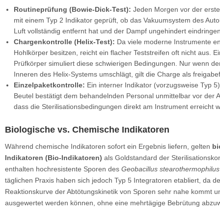
Routineprüfung (Bowie-Dick-Test):
Jeden Morgen vor der erste
mit einem Typ 2 Indikator geprüft, ob das Vakuumsystem des Auto
Luft vollständig entfernt hat und der Dampf ungehindert eindringe
Chargenkontrolle (Helix-Test):
Da viele moderne Instrumente e
Hohlkörper besitzen, reicht ein flacher Teststreifen oft nicht aus. Ei
Prüfkörper simuliert diese schwierigen Bedingungen. Nur wenn der
Inneren des Helix-Systems umschlägt, gilt die Charge als freigabe
Einzelpaketkontrolle:
Ein interner Indikator (vorzugsweise Typ 5
Beutel bestätigt dem behandelnden Personal unmittelbar vor der
dass die Sterilisationsbedingungen direkt am Instrument erreicht 
Biologische vs. Chemische Indikatoren
Während chemische Indikatoren sofort ein Ergebnis liefern, gelten
bi
Indikatoren (Bio-Indikatoren)
als Goldstandard der Sterilisationskon
enthalten hochresistente Sporen des
Geobacillus stearothermophilus
täglichen Praxis haben sich jedoch Typ 5 Integratoren etabliert, da d
Reaktionskurve der Abtötungskinetik von Sporen sehr nahe kommt un
ausgewertet werden können, ohne eine mehrtägige Bebrütung abzuw