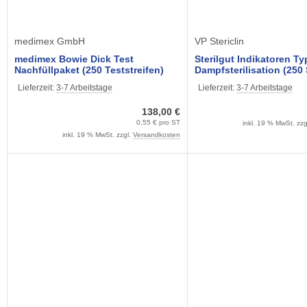
medimex GmbH
VP Stericlin
medimex Bowie Dick Test
Sterilgut Indikatoren Typ
Nachfüllpaket (250 Teststreifen)
Dampfsterilisation (250
Stericlin, klebend oder 
Lieferzeit:
3-7 Arbeitstage
Lieferzeit:
3-7 Arbeitstage
klebened
138,00 €
0,55 € pro ST
inkl. 19 % MwSt. zzg
inkl. 19 % MwSt. zzgl.
Versandkosten