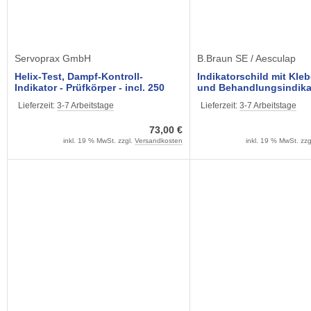
Servoprax GmbH
B.Braun SE / Aesculap
Helix-Test, Dampf-Kontroll-
Indikatorschild mit Kle
Indikator - Prüfkörper - incl. 250
und Behandlungsindikat
Teststreifen
Dampfsterilisation (100
Lieferzeit:
3-7 Arbeitstage
Lieferzeit:
3-7 Arbeitstage
73,00 €
inkl. 19 % MwSt. zzgl.
Versandkosten
inkl. 19 % MwSt. zzg