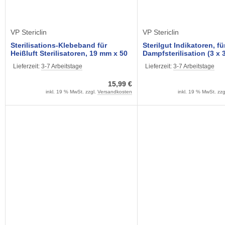
VP Stericlin
VP Stericlin
Sterilisations-Klebeband für
Sterilgut Indikatoren, fü
Heißluft Sterilisatoren, 19 mm x 50
Dampfsterilisation (3 x 
mtr. (1 Rolle) mit Indikator
selbstklebend, 75 x 25 
Lieferzeit:
3-7 Arbeitstage
Lieferzeit:
3-7 Arbeitstage
Stericlin
15,99 €
inkl. 19 % MwSt. zzgl.
Versandkosten
inkl. 19 % MwSt. zzg