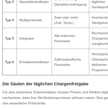
Typ 2
Spezialtestindikator
täglichen
Dampfdurchdringung
Geräteprü
Zwei oder mehr
Innenkontro
Typ 4
Multiparameter
(Zeit, Temp.)
Sterilgutv
Rechtssic
Alle kritischen
Typ 5
Integrator
Chargenko
Parameter
(vergleichb
Höchstprä
Zyklusspezifische
Überwach
Typ 6
Emulationsindikator
Parameter
definierter
Programm
Die Säulen der täglichen Chargenfreigabe
Für eine lückenlose Dokumentation müssen Praxen und Kliniken tägl
nachweisen, dass ihre Sterilisationsprozesse wirksam waren. Dies g
drei wesentliche Prüfschritte: