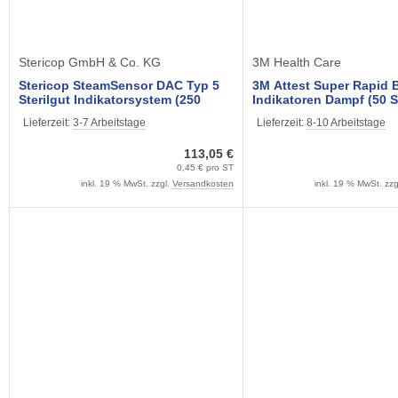
Stericop GmbH & Co. KG
3M Health Care
Stericop SteamSensor DAC Typ 5
3M Attest Super Rapid B
Sterilgut Indikatorsystem (250
Indikatoren Dampf (50 S
Stück)
Lieferzeit:
3-7 Arbeitstage
Lieferzeit:
8-10 Arbeitstage
113,05 €
0,45 € pro ST
inkl. 19 % MwSt. zzgl.
Versandkosten
inkl. 19 % MwSt. zzg