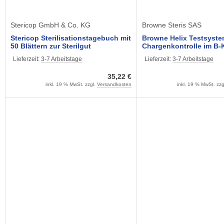
Stericop GmbH & Co. KG
Browne Steris SAS
Stericop Sterilisationstagebuch mit
Browne Helix Testsyste
50 Blättern zur Sterilgut
Chargenkontrolle im B-
Dokumentation
Autoklaven (1 Helix incl
Lieferzeit:
3-7 Arbeitstage
Lieferzeit:
3-7 Arbeitstage
Teststreifen)
35,22 €
inkl. 19 % MwSt. zzgl.
Versandkosten
inkl. 19 % MwSt. zzg