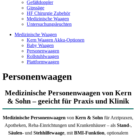
Gefäßdoppler
Gipssäge
HF Chirurgie Zubehör
Medizinische Waagen
Untersuchungsleuchten
Medizinische Waagen
Kern Waagen Akku-Optionen
Baby Waagen
Personenwaagen
Rollstuhlwaagen
Plattformwaagen
Personenwaagen
Medizinische Personenwaagen von Kern
& Sohn – geeicht für Praxis und Klinik
Medizinische Personenwaagen
von
Kern & Sohn
für Arztpraxen,
Apotheken, Reha-Einrichtungen und Krankenhäuser – als
Stand-
,
Säulen-
und
Stehhilfewaage
, mit
BMI-Funktion
, optionalem