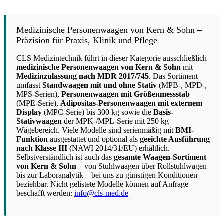
Medizinische Personenwaagen von Kern & Sohn –
Präzision für Praxis, Klinik und Pflege
CLS Medizintechnik führt in dieser Kategorie ausschließlich
medizinische Personenwaagen von Kern & Sohn
mit
Medizinzulassung nach MDR 2017/745
. Das Sortiment
umfasst
Standwaagen mit und ohne Stativ
(MPB-, MPD-,
MPS-Serien),
Personenwaagen mit Größenmessstab
(MPE-Serie),
Adipositas-Personenwaagen mit externem
Display
(MPC-Serie) bis 300 kg sowie die
Basis-
Stativwaagen
der MPK-/MPL-Serie mit 250 kg
Wägebereich. Viele Modelle sind serienmäßig mit
BMI-
Funktion
ausgestattet und optional als
geeichte Ausführung
nach Klasse III
(NAWI 2014/31/EU) erhältlich.
Selbstverständlich ist auch das
gesamte Waagen-Sortiment
von Kern & Sohn
– von Stuhlwaagen über Rollstuhlwagen
bis zur Laboranalytik – bei uns zu günstigen Konditionen
beziehbar. Nicht gelistete Modelle können auf Anfrage
beschafft werden:
info@cls-med.de