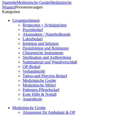
Startseite
Medizinische Geräte
Medizinische
Waagen
Personenwaagen
Kategorien
Gesamtsortiment
Restposten + Schnäppchen
Praxisbedarf
Akupunktur / Naturheilkunde
Laborbedarf
Injektion und Infusion
Desinfektion und Reinigung
Chirurgische Instrumente
Sterilisation und Aufbereitung
Nahtmaterial und Wundverschluß
OP-Bedarf
Verbandstoffe
Tattoo-und Piercing-Bedarf
Medizinische Geräte
Medizinische Möbel
Patienten-Pflegebedarf
Erste Hilfe & Notfall
Anaesthesie
Medizinische Geräte
Absaugung für Ambulanz & OP