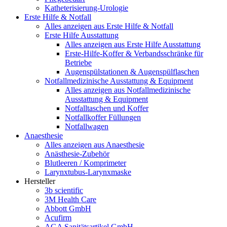
Katheterisierung-Urologie
Erste Hilfe & Notfall
Alles anzeigen aus Erste Hilfe & Notfall
Erste Hilfe Ausstattung
Alles anzeigen aus Erste Hilfe Ausstattung
Erste‑Hilfe‑Koffer & Verbandsschränke für
Betriebe
Augenspülstationen & Augenspülflaschen
Notfallmedizinische Ausstattung & Equipment
Alles anzeigen aus Notfallmedizinische
Ausstattung & Equipment
Notfalltaschen und Koffer
Notfallkoffer Füllungen
Notfallwagen
Anaesthesie
Alles anzeigen aus Anaesthesie
Anästhesie-Zubehör
Blutleeren / Komprimeter
Larynxtubus-Larynxmaske
Hersteller
3b scientific
3M Health Care
Abbott GmbH
Acufirm
AGA Sanitätsartikel GmbH