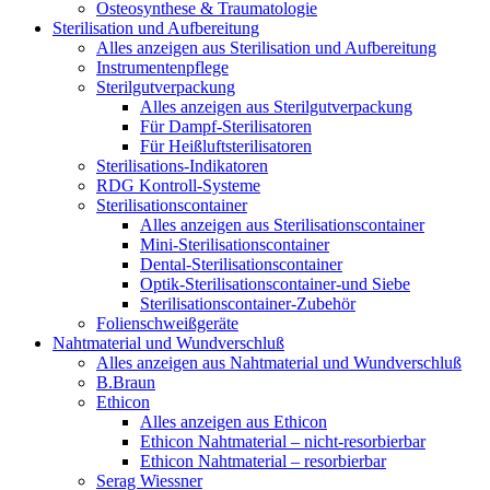
Osteosynthese & Traumatologie
Sterilisation und Aufbereitung
Alles anzeigen aus Sterilisation und Aufbereitung
Instrumentenpflege
Sterilgutverpackung
Alles anzeigen aus Sterilgutverpackung
Für Dampf-Sterilisatoren
Für Heißluftsterilisatoren
Sterilisations-Indikatoren
RDG Kontroll-Systeme
Sterilisationscontainer
Alles anzeigen aus Sterilisationscontainer
Mini-Sterilisationscontainer
Dental-Sterilisationscontainer
Optik-Sterilisationscontainer-und Siebe
Sterilisationscontainer-Zubehör
Folienschweißgeräte
Nahtmaterial und Wundverschluß
Alles anzeigen aus Nahtmaterial und Wundverschluß
B.Braun
Ethicon
Alles anzeigen aus Ethicon
Ethicon Nahtmaterial – nicht-resorbierbar
Ethicon Nahtmaterial – resorbierbar
Serag Wiessner