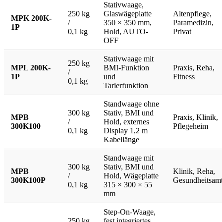
Stativwaage,
250 kg
Glaswägeplatte
Altenpflege,
MPK 200K-
/
350 × 350 mm,
Paramedizin,
1P
0,1 kg
Hold, AUTO-
Privat
OFF
Stativwaage mit
250 kg
MPL 200K-
BMI-Funktion
Praxis, Reha,
/
1P
und
Fitness
0,1 kg
Tarierfunktion
Standwaage ohne
300 kg
Stativ, BMI und
MPB
Praxis, Klinik,
/
Hold, externes
300K100
Pflegeheim
0,1 kg
Display 1,2 m
Kabellänge
Standwaage mit
300 kg
Stativ, BMI und
MPB
Klinik, Reha,
/
Hold, Wägeplatte
300K100P
Gesundheitsam
0,1 kg
315 × 300 × 55
mm
Step-On-Waage,
250 kg
fest integriertes