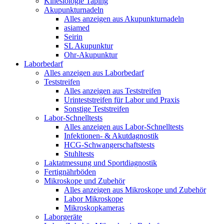
Kinesiologie Taping
Akupunkturnadeln
Alles anzeigen aus Akupunkturnadeln
asiamed
Seirin
SL Akupunktur
Ohr-Akupunktur
Laborbedarf
Alles anzeigen aus Laborbedarf
Teststreifen
Alles anzeigen aus Teststreifen
Urinteststreifen für Labor und Praxis
Sonstige Teststreifen
Labor-Schnelltests
Alles anzeigen aus Labor-Schnelltests
Infektionen- & Akutdagnostik
HCG-Schwangerschaftstests
Stuhltests
Laktatmessung und Sportdiagnostik
Fertignährböden
Mikroskope und Zubehör
Alles anzeigen aus Mikroskope und Zubehör
Labor Mikroskope
Mikroskopkameras
Laborgeräte