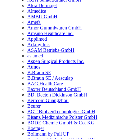
Akra Dermojet
Almedica
AMBU GmbH
Amefa
Amor Gummiwaren GmbH
Amsino Healthcare inc.
Applimed
Arkray Inc.
ASAM Betriebs-GmbH
asiamed
Aspen Surgical Products Inc.
Atmos
B.Braun SE
B.Braun SE / Aesculap
BAG Health Care
Baxter Deutschland GmbH
BD, Becton Dickinson GmbH
Berrcom Guangzhou
Beurer
BGT BioGenTechnologies GmbH
Bisanz Medizinische Polster GmbH
BODE Chemie GmbH & Co. KG
Boettger
Bollmann by Pull UP