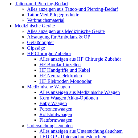
Tattoo-und Piercing-Bedarf
Alles anzeigen aus Tattoo-und Piercing-Bedarf
TattooMed Pflegeprodukte
Verbrauchsmaterial
Medizinische Geräte
Alles anzeigen aus Medizinische Geräte
Absaugung für Ambulanz & OP
Gefäßdoppler
Gipssäge
HF Chirurgie Zubehör
Alles anzeigen aus HF Chirurgie Zubehör
HF Bipolar Pinzetten
HF Handgriffe und Kabel
HF Neutralelektroden
HF-Elektroden Monopolar
Medizinische Waagen
Alles anzeigen aus Medizinische Waagen
Kern Waagen Akku-Optionen
Baby Waagen
Personenwaagen
Rollstuhlwaagen
Plattformwaagen
Untersuchungsleuchten
Alles anzeigen aus Untersuchungsleuchten
LED OP - Untersuchungsleuchten