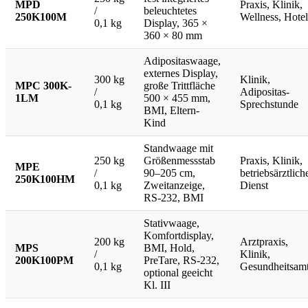
MPD
Praxis, Klinik,
/
beleuchtetes
250K100M
Wellness, Hotel
0,1 kg
Display, 365 ×
360 × 80 mm
Adipositaswaage,
externes Display,
300 kg
Klinik,
MPC 300K-
große Trittfläche
/
Adipositas-
1LM
500 × 455 mm,
0,1 kg
Sprechstunde
BMI, Eltern-
Kind
Standwaage mit
250 kg
Größenmessstab
Praxis, Klinik,
MPE
/
90–205 cm,
betriebsärztlich
250K100HM
0,1 kg
Zweitanzeige,
Dienst
RS-232, BMI
Stativwaage,
Komfortdisplay,
200 kg
Arztpraxis,
MPS
BMI, Hold,
/
Klinik,
200K100PM
PreTare, RS-232,
0,1 kg
Gesundheitsam
optional geeicht
Kl. III