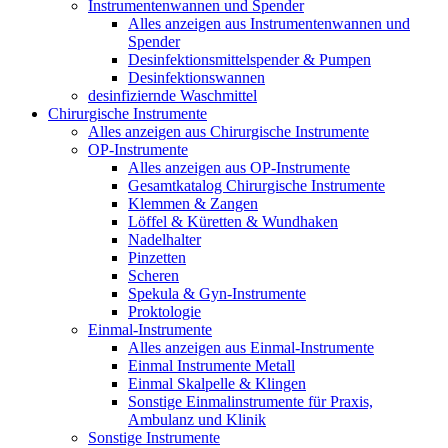
Instrumentenwannen und Spender
Alles anzeigen aus Instrumentenwannen und
Spender
Desinfektionsmittelspender & Pumpen
Desinfektionswannen
desinfiziernde Waschmittel
Chirurgische Instrumente
Alles anzeigen aus Chirurgische Instrumente
OP-Instrumente
Alles anzeigen aus OP-Instrumente
Gesamtkatalog Chirurgische Instrumente
Klemmen & Zangen
Löffel & Küretten & Wundhaken
Nadelhalter
Pinzetten
Scheren
Spekula & Gyn-Instrumente
Proktologie
Einmal-Instrumente
Alles anzeigen aus Einmal-Instrumente
Einmal Instrumente Metall
Einmal Skalpelle & Klingen
Sonstige Einmalinstrumente für Praxis,
Ambulanz und Klinik
Sonstige Instrumente