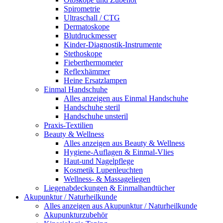
Spirometrie
Ultraschall / CTG
Dermatoskope
Blutdruckmesser
Kinder-Diagnostik-Instrumente
Stethoskope
Fieberthermometer
Reflexhämmer
Heine Ersatzlampen
Einmal Handschuhe
Alles anzeigen aus Einmal Handschuhe
Handschuhe steril
Handschuhe unsteril
Praxis-Textilien
Beauty & Wellness
Alles anzeigen aus Beauty & Wellness
Hygiene-Auflagen & Einmal-Vlies
Haut-und Nagelpflege
Kosmetik Lupenleuchten
Wellness- & Massageliegen
Liegenabdeckungen & Einmalhandtücher
Akupunktur / Naturheilkunde
Alles anzeigen aus Akupunktur / Naturheilkunde
Akupunkturzubehör