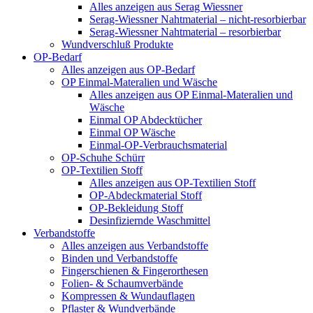
Alles anzeigen aus Serag Wiessner
Serag-Wiessner Nahtmaterial – nicht-resorbierbar
Serag-Wiessner Nahtmaterial – resorbierbar
Wundverschluß Produkte
OP-Bedarf
Alles anzeigen aus OP-Bedarf
OP Einmal-Materalien und Wäsche
Alles anzeigen aus OP Einmal-Materalien und
Wäsche
Einmal OP Abdecktücher
Einmal OP Wäsche
Einmal-OP-Verbrauchsmaterial
OP-Schuhe Schürr
OP-Textilien Stoff
Alles anzeigen aus OP-Textilien Stoff
OP-Abdeckmaterial Stoff
OP-Bekleidung Stoff
Desinfiziernde Waschmittel
Verbandstoffe
Alles anzeigen aus Verbandstoffe
Binden und Verbandstoffe
Fingerschienen & Fingerorthesen
Folien- & Schaumverbände
Kompressen & Wundauflagen
Pflaster & Wundverbände