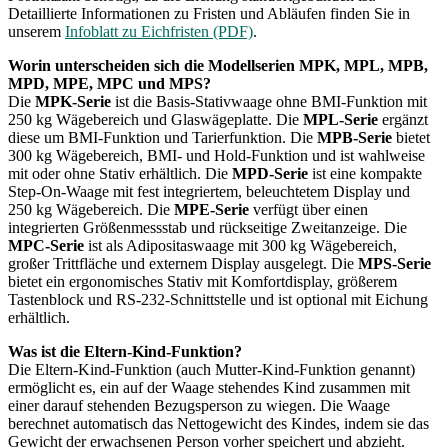
Detaillierte Informationen zu Fristen und Abläufen finden Sie in
unserem
Infoblatt zu Eichfristen (PDF)
.
Worin unterscheiden sich die Modellserien MPK, MPL, MPB,
MPD, MPE, MPC und MPS?
Die
MPK-Serie
ist die Basis-Stativwaage ohne BMI-Funktion mit
250 kg Wägebereich und Glaswägeplatte. Die
MPL-Serie
ergänzt
diese um BMI-Funktion und Tarierfunktion. Die
MPB-Serie
bietet
300 kg Wägebereich, BMI- und Hold-Funktion und ist wahlweise
mit oder ohne Stativ erhältlich. Die
MPD-Serie
ist eine kompakte
Step-On-Waage mit fest integriertem, beleuchtetem Display und
250 kg Wägebereich. Die
MPE-Serie
verfügt über einen
integrierten Größenmessstab und rückseitige Zweitanzeige. Die
MPC-Serie
ist als Adipositaswaage mit 300 kg Wägebereich,
großer Trittfläche und externem Display ausgelegt. Die
MPS-Serie
bietet ein ergonomisches Stativ mit Komfortdisplay, größerem
Tastenblock und RS-232-Schnittstelle und ist optional mit Eichung
erhältlich.
Was ist die Eltern-Kind-Funktion?
Die Eltern-Kind-Funktion (auch Mutter-Kind-Funktion genannt)
ermöglicht es, ein auf der Waage stehendes Kind zusammen mit
einer darauf stehenden Bezugsperson zu wiegen. Die Waage
berechnet automatisch das Nettogewicht des Kindes, indem sie das
Gewicht der erwachsenen Person vorher speichert und abzieht.