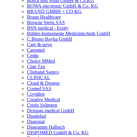
Bosch und Sohn GmbH & Co.KG
BOWA-electronic GmbH & Co. KG
BRAND GMBH + CO KG
Braun Healthcare
Browne Steris SAS
BSN medical - Essity
Bühler-Instrumente Medizintechnik GmbH
C.Bruno Bayha GmbH
Care & serve
Caromed
Cedip
Choice MMed
Clap Tzu
Clinhand Samco
CLINICAL
Cloud & Dragon
Comed SAS
Covidien
Creative Medical
Credo Solingen
Derungs medical GmbH
Diaglobal
Diagonal
Diagramm Halbach
DISPOMED GmbH & Co. KG