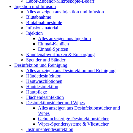
Labor-Zubehör-Mikroskopie-Bedarf
Injektion und Infusion
Alles anzeigen aus Injektion und Infusion
Blutabnahme
Blutabnahmestühle
Infusionsmaterial
Injektion
Alles anzeigen aus Injektion
Einmal-Kanülen
Einmal-Spritzen
Kanülenabwurfboxen & Entsorgung
Spender und Ständer
Desinfektion und Reinigung
Alles anzeigen aus Desinfektion und Reinigung
Händedesinfektion
Hautwaschlotionen
Hautdesinfektion
Hautpflege
Flächendesinfektion
Desinfektionstücher und Wipes
Alles anzeigen aus Desinfektionstücher und
Wipes
Gebrauchsfertige Desinfektionstücher
Wipes-Spendersysteme & Vliestücher
Instrumentendesinfektion