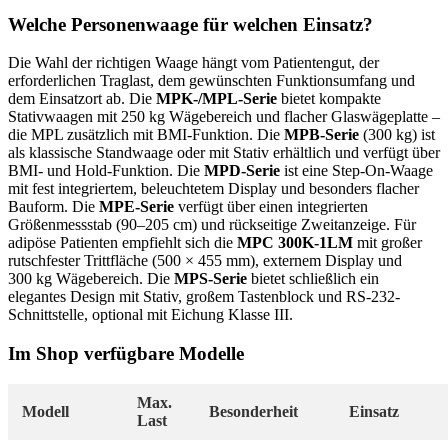
Welche Personenwaage für welchen Einsatz?
Die Wahl der richtigen Waage hängt vom Patientengut, der
erforderlichen Traglast, dem gewünschten Funktionsumfang und
dem Einsatzort ab. Die
MPK-/MPL-Serie
bietet kompakte
Stativwaagen mit 250 kg Wägebereich und flacher Glaswägeplatte –
die MPL zusätzlich mit BMI-Funktion. Die
MPB-Serie
(300 kg) ist
als klassische Standwaage oder mit Stativ erhältlich und verfügt über
BMI- und Hold-Funktion. Die
MPD-Serie
ist eine Step-On-Waage
mit fest integriertem, beleuchtetem Display und besonders flacher
Bauform. Die
MPE-Serie
verfügt über einen integrierten
Größenmessstab (90–205 cm) und rückseitige Zweitanzeige. Für
adipöse Patienten empfiehlt sich die
MPC 300K-1LM
mit großer
rutschfester Trittfläche (500 × 455 mm), externem Display und
300 kg Wägebereich. Die
MPS-Serie
bietet schließlich ein
elegantes Design mit Stativ, großem Tastenblock und RS-232-
Schnittstelle, optional mit Eichung Klasse III.
Im Shop verfügbare Modelle
Max.
Modell
Besonderheit
Einsatz
Last