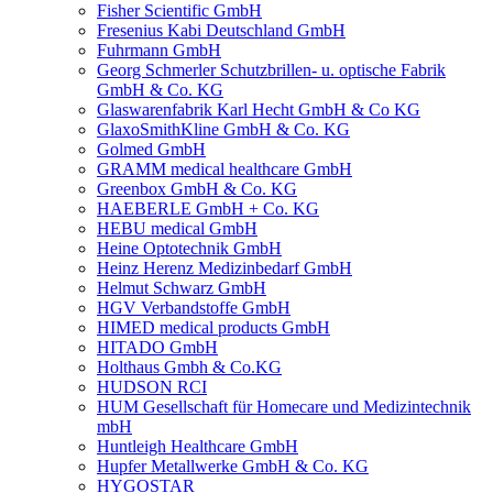
Fisher Scientific GmbH
Fresenius Kabi Deutschland GmbH
Fuhrmann GmbH
Georg Schmerler Schutzbrillen- u. optische Fabrik
GmbH & Co. KG
Glaswarenfabrik Karl Hecht GmbH & Co KG
GlaxoSmithKline GmbH & Co. KG
Golmed GmbH
GRAMM medical healthcare GmbH
Greenbox GmbH & Co. KG
HAEBERLE GmbH + Co. KG
HEBU medical GmbH
Heine Optotechnik GmbH
Heinz Herenz Medizinbedarf GmbH
Helmut Schwarz GmbH
HGV Verbandstoffe GmbH
HIMED medical products GmbH
HITADO GmbH
Holthaus Gmbh & Co.KG
HUDSON RCI
HUM Gesellschaft für Homecare und Medizintechnik
mbH
Huntleigh Healthcare GmbH
Hupfer Metallwerke GmbH & Co. KG
HYGOSTAR