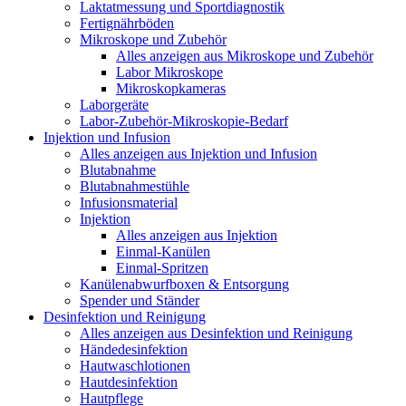
Laktatmessung und Sportdiagnostik
Fertignährböden
Mikroskope und Zubehör
Alles anzeigen aus Mikroskope und Zubehör
Labor Mikroskope
Mikroskopkameras
Laborgeräte
Labor-Zubehör-Mikroskopie-Bedarf
Injektion und Infusion
Alles anzeigen aus Injektion und Infusion
Blutabnahme
Blutabnahmestühle
Infusionsmaterial
Injektion
Alles anzeigen aus Injektion
Einmal-Kanülen
Einmal-Spritzen
Kanülenabwurfboxen & Entsorgung
Spender und Ständer
Desinfektion und Reinigung
Alles anzeigen aus Desinfektion und Reinigung
Händedesinfektion
Hautwaschlotionen
Hautdesinfektion
Hautpflege