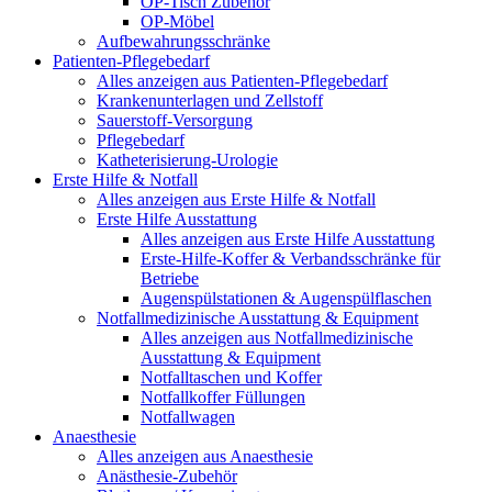
OP-Tisch Zubehör
OP-Möbel
Aufbewahrungsschränke
Patienten-Pflegebedarf
Alles anzeigen aus Patienten-Pflegebedarf
Krankenunterlagen und Zellstoff
Sauerstoff-Versorgung
Pflegebedarf
Katheterisierung-Urologie
Erste Hilfe & Notfall
Alles anzeigen aus Erste Hilfe & Notfall
Erste Hilfe Ausstattung
Alles anzeigen aus Erste Hilfe Ausstattung
Erste‑Hilfe‑Koffer & Verbandsschränke für
Betriebe
Augenspülstationen & Augenspülflaschen
Notfallmedizinische Ausstattung & Equipment
Alles anzeigen aus Notfallmedizinische
Ausstattung & Equipment
Notfalltaschen und Koffer
Notfallkoffer Füllungen
Notfallwagen
Anaesthesie
Alles anzeigen aus Anaesthesie
Anästhesie-Zubehör