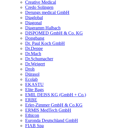
Creative Medical
Credo Solingen
Derungs medical GmbH
Diaglobal
Diagonal
Diagramm Halbach
DISPOMED GmbH & Co. KG
Dongbang
Dr. Paul Koch GmbH
Dr.Deppe
Dr.Mach
Dr.Schumacher
Dr.Weigert
Droh
Dürasol
Ecolab
EKASTU
Elite Bags
EMIL DEISS KG (GmbH + Co.)
ERBE
Erler-Zimmer GmbH & Co.KG
ERMIS MedTech GmbH
Ethicon
Euronda Deutschland GmbH
FIAB Spa