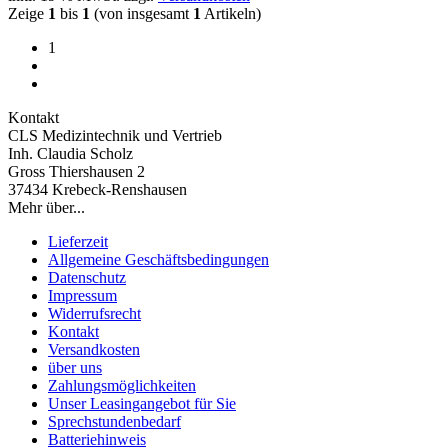
Zeige
1
bis
1
(von insgesamt
1
Artikeln)
1
Kontakt
CLS Medizintechnik und Vertrieb
Inh. Claudia Scholz
Gross Thiershausen 2
37434 Krebeck-Renshausen
Mehr über...
Lieferzeit
Allgemeine Geschäftsbedingungen
Datenschutz
Impressum
Widerrufsrecht
Kontakt
Versandkosten
über uns
Zahlungsmöglichkeiten
Unser Leasingangebot für Sie
Sprechstundenbedarf
Batteriehinweis