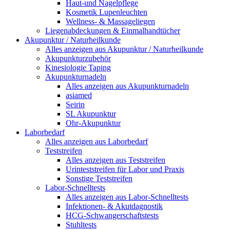
Haut-und Nagelpflege
Kosmetik Lupenleuchten
Wellness- & Massageliegen
Liegenabdeckungen & Einmalhandtücher
Akupunktur / Naturheilkunde
Alles anzeigen aus Akupunktur / Naturheilkunde
Akupunkturzubehör
Kinesiologie Taping
Akupunkturnadeln
Alles anzeigen aus Akupunkturnadeln
asiamed
Seirin
SL Akupunktur
Ohr-Akupunktur
Laborbedarf
Alles anzeigen aus Laborbedarf
Teststreifen
Alles anzeigen aus Teststreifen
Urinteststreifen für Labor und Praxis
Sonstige Teststreifen
Labor-Schnelltests
Alles anzeigen aus Labor-Schnelltests
Infektionen- & Akutdagnostik
HCG-Schwangerschaftstests
Stuhltests