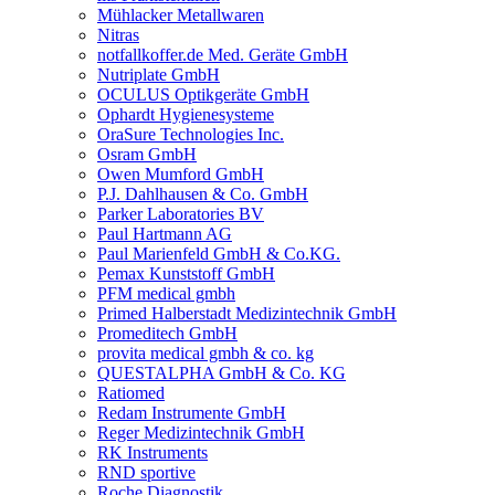
Mühlacker Metallwaren
Nitras
notfallkoffer.de Med. Geräte GmbH
Nutriplate GmbH
OCULUS Optikgeräte GmbH
Ophardt Hygienesysteme
OraSure Technologies Inc.
Osram GmbH
Owen Mumford GmbH
P.J. Dahlhausen & Co. GmbH
Parker Laboratories BV
Paul Hartmann AG
Paul Marienfeld GmbH & Co.KG.
Pemax Kunststoff GmbH
PFM medical gmbh
Primed Halberstadt Medizintechnik GmbH
Promeditech GmbH
provita medical gmbh & co. kg
QUESTALPHA GmbH & Co. KG
Ratiomed
Redam Instrumente GmbH
Reger Medizintechnik GmbH
RK Instruments
RND sportive
Roche Diagnostik