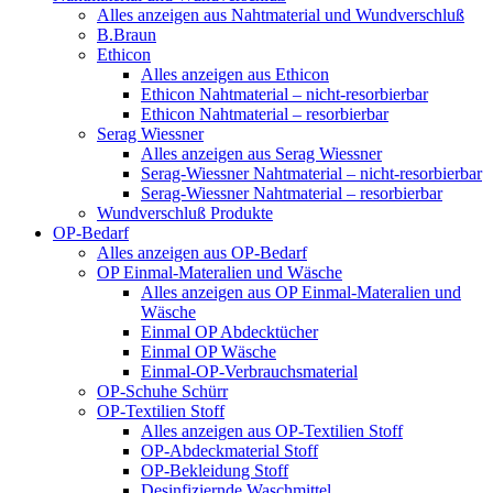
Alles anzeigen aus Nahtmaterial und Wundverschluß
B.Braun
Ethicon
Alles anzeigen aus Ethicon
Ethicon Nahtmaterial – nicht-resorbierbar
Ethicon Nahtmaterial – resorbierbar
Serag Wiessner
Alles anzeigen aus Serag Wiessner
Serag-Wiessner Nahtmaterial – nicht-resorbierbar
Serag-Wiessner Nahtmaterial – resorbierbar
Wundverschluß Produkte
OP-Bedarf
Alles anzeigen aus OP-Bedarf
OP Einmal-Materalien und Wäsche
Alles anzeigen aus OP Einmal-Materalien und
Wäsche
Einmal OP Abdecktücher
Einmal OP Wäsche
Einmal-OP-Verbrauchsmaterial
OP-Schuhe Schürr
OP-Textilien Stoff
Alles anzeigen aus OP-Textilien Stoff
OP-Abdeckmaterial Stoff
OP-Bekleidung Stoff
Desinfiziernde Waschmittel