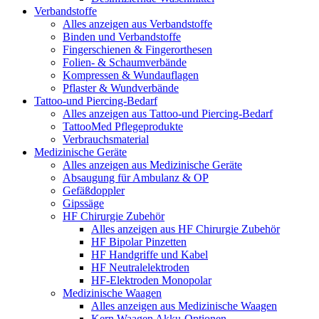
Verbandstoffe
Alles anzeigen aus Verbandstoffe
Binden und Verbandstoffe
Fingerschienen & Fingerorthesen
Folien- & Schaumverbände
Kompressen & Wundauflagen
Pflaster & Wundverbände
Tattoo-und Piercing-Bedarf
Alles anzeigen aus Tattoo-und Piercing-Bedarf
TattooMed Pflegeprodukte
Verbrauchsmaterial
Medizinische Geräte
Alles anzeigen aus Medizinische Geräte
Absaugung für Ambulanz & OP
Gefäßdoppler
Gipssäge
HF Chirurgie Zubehör
Alles anzeigen aus HF Chirurgie Zubehör
HF Bipolar Pinzetten
HF Handgriffe und Kabel
HF Neutralelektroden
HF-Elektroden Monopolar
Medizinische Waagen
Alles anzeigen aus Medizinische Waagen
Kern Waagen Akku-Optionen