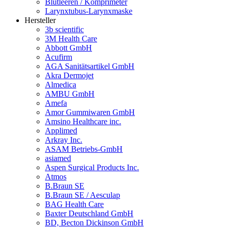
Blutleeren / Komprimeter
Larynxtubus-Larynxmaske
Hersteller
3b scientific
3M Health Care
Abbott GmbH
Acufirm
AGA Sanitätsartikel GmbH
Akra Dermojet
Almedica
AMBU GmbH
Amefa
Amor Gummiwaren GmbH
Amsino Healthcare inc.
Applimed
Arkray Inc.
ASAM Betriebs-GmbH
asiamed
Aspen Surgical Products Inc.
Atmos
B.Braun SE
B.Braun SE / Aesculap
BAG Health Care
Baxter Deutschland GmbH
BD, Becton Dickinson GmbH