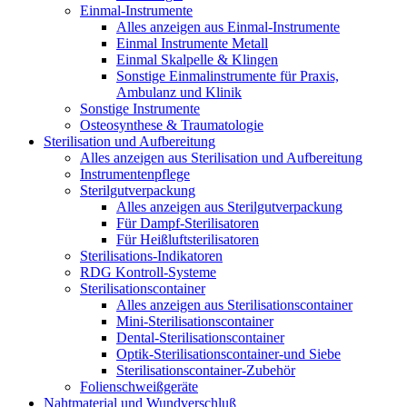
Einmal-Instrumente
Alles anzeigen aus Einmal-Instrumente
Einmal Instrumente Metall
Einmal Skalpelle & Klingen
Sonstige Einmalinstrumente für Praxis,
Ambulanz und Klinik
Sonstige Instrumente
Osteosynthese & Traumatologie
Sterilisation und Aufbereitung
Alles anzeigen aus Sterilisation und Aufbereitung
Instrumentenpflege
Sterilgutverpackung
Alles anzeigen aus Sterilgutverpackung
Für Dampf-Sterilisatoren
Für Heißluftsterilisatoren
Sterilisations-Indikatoren
RDG Kontroll-Systeme
Sterilisationscontainer
Alles anzeigen aus Sterilisationscontainer
Mini-Sterilisationscontainer
Dental-Sterilisationscontainer
Optik-Sterilisationscontainer-und Siebe
Sterilisationscontainer-Zubehör
Folienschweißgeräte
Nahtmaterial und Wundverschluß