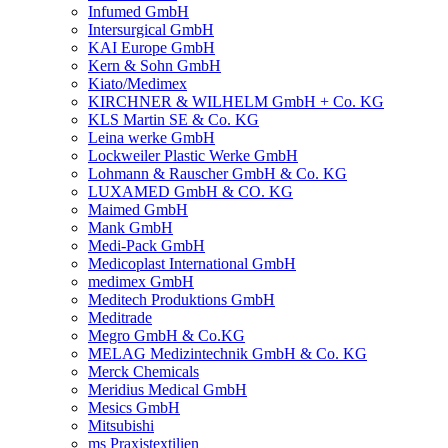
Infumed GmbH
Intersurgical GmbH
KAI Europe GmbH
Kern & Sohn GmbH
Kiato/Medimex
KIRCHNER & WILHELM GmbH + Co. KG
KLS Martin SE & Co. KG
Leina werke GmbH
Lockweiler Plastic Werke GmbH
Lohmann & Rauscher GmbH & Co. KG
LUXAMED GmbH & CO. KG
Maimed GmbH
Mank GmbH
Medi-Pack GmbH
Medicoplast International GmbH
medimex GmbH
Meditech Produktions GmbH
Meditrade
Megro GmbH & Co.KG
MELAG Medizintechnik GmbH & Co. KG
Merck Chemicals
Meridius Medical GmbH
Mesics GmbH
Mitsubishi
ms Praxistextilien