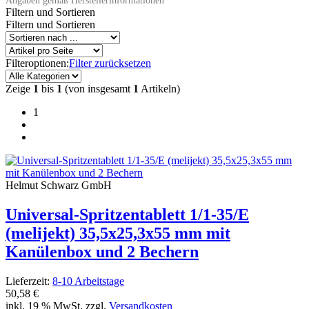
Angaben gemäß Herstellerinformationen
Filtern und Sortieren
Filtern und Sortieren
Filteroptionen:
Filter zurücksetzen
Zeige
1
bis
1
(von insgesamt
1
Artikeln)
1
Helmut Schwarz GmbH
Universal-Spritzentablett 1/1-35/E
(melijekt) 35,5x25,3x55 mm mit
Kanülenbox und 2 Bechern
Lieferzeit:
8-10 Arbeitstage
50,58 €
inkl. 19 % MwSt. zzgl.
Versandkosten