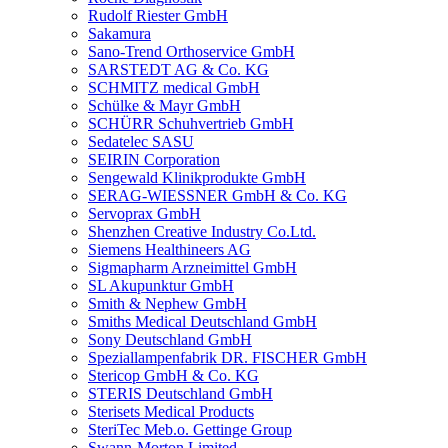
Rudolf Riester GmbH
Sakamura
Sano-Trend Orthoservice GmbH
SARSTEDT AG & Co. KG
SCHMITZ medical GmbH
Schülke & Mayr GmbH
SCHÜRR Schuhvertrieb GmbH
Sedatelec SASU
SEIRIN Corporation
Sengewald Klinikprodukte GmbH
SERAG-WIESSNER GmbH & Co. KG
Servoprax GmbH
Shenzhen Creative Industry Co.Ltd.
Siemens Healthineers AG
Sigmapharm Arzneimittel GmbH
SL Akupunktur GmbH
Smith & Nephew GmbH
Smiths Medical Deutschland GmbH
Sony Deutschland GmbH
Speziallampenfabrik DR. FISCHER GmbH
Stericop GmbH & Co. KG
STERIS Deutschland GmbH
Sterisets Medical Products
SteriTec Meb.o. Gettinge Group
Swann-Morton Limited