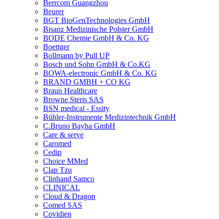
Berrcom Guangzhou
Beurer
BGT BioGenTechnologies GmbH
Bisanz Medizinische Polster GmbH
BODE Chemie GmbH & Co. KG
Boettger
Bollmann by Pull UP
Bosch und Sohn GmbH & Co.KG
BOWA-electronic GmbH & Co. KG
BRAND GMBH + CO KG
Braun Healthcare
Browne Steris SAS
BSN medical - Essity
Bühler-Instrumente Medizintechnik GmbH
C.Bruno Bayha GmbH
Care & serve
Caromed
Cedip
Choice MMed
Clap Tzu
Clinhand Samco
CLINICAL
Cloud & Dragon
Comed SAS
Covidien