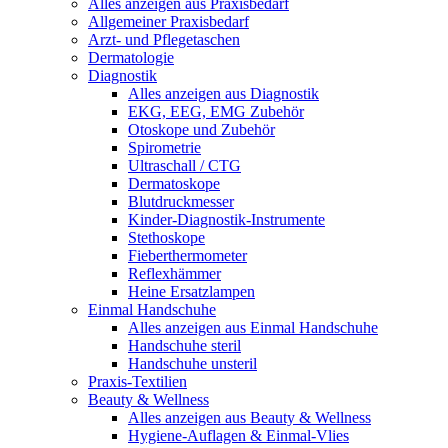
Alles anzeigen aus Praxisbedarf
Allgemeiner Praxisbedarf
Arzt- und Pflegetaschen
Dermatologie
Diagnostik
Alles anzeigen aus Diagnostik
EKG, EEG, EMG Zubehör
Otoskope und Zubehör
Spirometrie
Ultraschall / CTG
Dermatoskope
Blutdruckmesser
Kinder-Diagnostik-Instrumente
Stethoskope
Fieberthermometer
Reflexhämmer
Heine Ersatzlampen
Einmal Handschuhe
Alles anzeigen aus Einmal Handschuhe
Handschuhe steril
Handschuhe unsteril
Praxis-Textilien
Beauty & Wellness
Alles anzeigen aus Beauty & Wellness
Hygiene-Auflagen & Einmal-Vlies