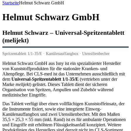
Startseite
Helmut Schwarz GmbH
Helmut Schwarz GmbH
Helmut Schwarz – Universal-Spritzentablett
(melijekt)
Spritzentablett 1/1-35/E · Kanülenauffangbox · Utensilienbecher
Helmut Schwarz GmbH aus Isny ist ein spezialisierter Hersteller
von Kunststoffprodukten für die stationäre Kranken- und
Altenpflege. Bei CLS-med ist das Unternehmen ausschließlich mit
dem
Universal-Spritzentablett 1/1-35/E
(vertrieben unter der
Marke
melijekt
) gelistet. Dieses Tablett dient der sicheren
Organisation von Spritzen, Ampullen und Zubehör während
medizinischer Eingriffe.
Das Tablett verfügt über einen vollflächigen Kunststoffeinsatz, der
die Instrumente fixiert, sowie eine integrierte Einweg-
Kanülenauffangbox und zwei Utensilienbecher. Mit den Maßen
35,5 × 25,3 × 55 mm (inkl. Rand) ist es für ambulante Operationen
und Eingriffe mit erhöhtem Flüssigkeitsanfall konzipiert. Weitere
Produktlinien des Herstellers sind derzeit nicht im CLS-Sortiment