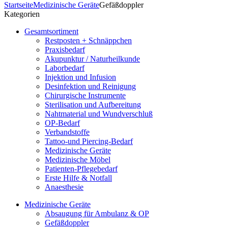
Startseite
Medizinische Geräte
Gefäßdoppler
Kategorien
Gesamtsortiment
Restposten + Schnäppchen
Praxisbedarf
Akupunktur / Naturheilkunde
Laborbedarf
Injektion und Infusion
Desinfektion und Reinigung
Chirurgische Instrumente
Sterilisation und Aufbereitung
Nahtmaterial und Wundverschluß
OP-Bedarf
Verbandstoffe
Tattoo-und Piercing-Bedarf
Medizinische Geräte
Medizinische Möbel
Patienten-Pflegebedarf
Erste Hilfe & Notfall
Anaesthesie
Medizinische Geräte
Absaugung für Ambulanz & OP
Gefäßdoppler