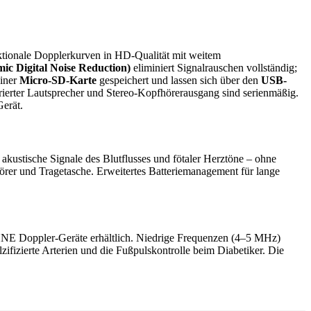
ektionale Dopplerkurven in HD-Qualität mit weitem
 Digital Noise Reduction)
eliminiert Signalrauschen vollständig;
einer
Micro-SD-Karte
gespeichert und lassen sich über den
USB-
grierter Lautsprecher und Stereo-Kopfhörerausgang sind serienmäßig.
Gerät.
 akustische Signale des Blutflusses und fötaler Herztöne – ohne
hörer und Tragetasche. Erweitertes Batteriemanagement für lange
NE Doppler-Geräte erhältlich. Niedrige Frequenzen (4–5 MHz)
ifizierte Arterien und die Fußpulskontrolle beim Diabetiker. Die