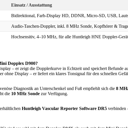
Einsatz / Ausstattung
Bidirektional, Farb-Display HD, DDNR, Micro-SD, USB, Lautsp
Audio-Taschen-Doppler, inkl. 8 MHz Sonde, Kopfhörer & Trag
Hochsensitiv, 4–10 MHz, für alle Huntleigh HNE Doppler-Gerä
Mini Dopplex D900?
isplay – er zeigt die Dopplerkurve in Echtzeit und speichert Befunde a
r ohne Display – er liefert ein klares Tonsignal für den schnellen Ge
 venöse Diagnostik an Unterschenkel und Fuß empfiehlt sich die
8 MHz
eht die
10 MHz Sonde
zur Verfügung.
erhältlichen
Huntleigh Vascular Reporter Software DR5
verbinden 