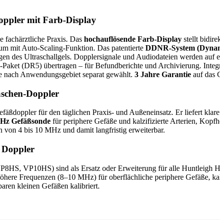
ppler mit Farb-Display
ie fachärztliche Praxis. Das
hochauflösende Farb-Display
stellt bidir
rum mit Auto-Scaling-Funktion. Das patentierte
DDNR-System (Dynamic
agen des Ultraschallgels. Dopplersignale und Audiodateien werden auf 
e-Paket (DR5) übertragen – für Befundberichte und Archivierung. Inte
 je nach Anwendungsgebiet separat gewählt.
3 Jahre Garantie
auf das 
aschen-Doppler
fäßdoppler für den täglichen Praxis- und Außeneinsatz. Er liefert klare
Hz Gefäßsonde
für periphere Gefäße und kalzifizierte Arterien, Kopf
 von 4 bis 10 MHz und damit langfristig erweiterbar.
 Doppler
S, VP10HS) sind als Ersatz oder Erweiterung für alle Huntleigh H
öhere Frequenzen (8–10 MHz) für oberflächliche periphere Gefäße, kalz
aren kleinen Gefäßen kalibriert.