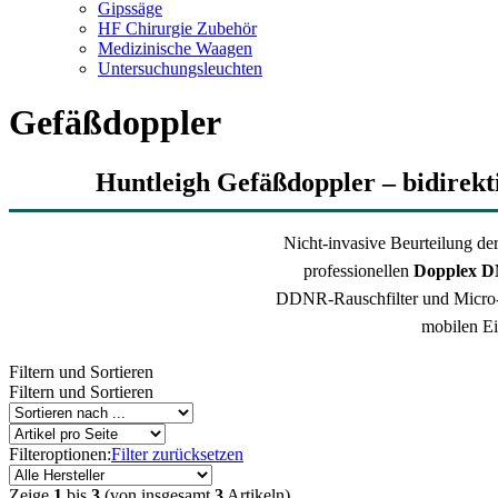
Gipssäge
HF Chirurgie Zubehör
Medizinische Waagen
Untersuchungsleuchten
Gefäßdoppler
Huntleigh Gefäßdoppler – bidirekt
Nicht-invasive Beurteilung d
professionellen
Dopplex 
DDNR-Rauschfilter und Micro
mobilen E
Filtern und Sortieren
Filtern und Sortieren
Filteroptionen:
Filter zurücksetzen
Zeige
1
bis
3
(von insgesamt
3
Artikeln)