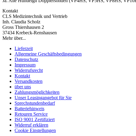
Ja. Alle Huntleigh Dopplersonden (VP4HS, VP5HS, VP8HS, VP10H
Kontakt
CLS Medizintechnik und Vertrieb
Inh. Claudia Scholz
Gross Thiershausen 2
37434 Krebeck-Renshausen
Mehr über...
Lieferzeit
Allgemeine Geschäftsbedingungen
Datenschutz
Impressum
Widerrufsrecht
Kontakt
Versandkosten
über uns
Zahlungsmöglichkeiten
Unser Leasingangebot für Sie
Sprechstundenbedarf
Batteriehinweis
Retouren Service
ISO 9001 Zertifiziert
Widerruf erklären
Cookie Einstellungen