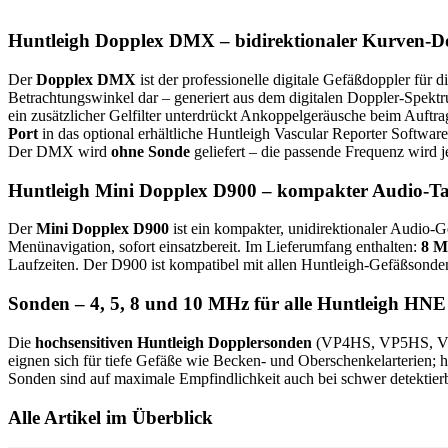
Huntleigh Dopplex DMX – bidirektionaler Kurven-Do
Der
Dopplex DMX
ist der professionelle digitale Gefäßdoppler für d
Betrachtungswinkel dar – generiert aus dem digitalen Doppler-Spekt
ein zusätzlicher Gelfilter unterdrückt Ankoppelgeräusche beim Auftr
Port
in das optional erhältliche Huntleigh Vascular Reporter Softwar
Der DMX wird
ohne Sonde
geliefert – die passende Frequenz wird
Huntleigh Mini Dopplex D900 – kompakter Audio-T
Der
Mini Dopplex D900
ist ein kompakter, unidirektionaler Audio-Ge
Menünavigation, sofort einsatzbereit. Im Lieferumfang enthalten:
8 M
Laufzeiten. Der D900 ist kompatibel mit allen Huntleigh-Gefäßsonden
Sonden – 4, 5, 8 und 10 MHz für alle Huntleigh HNE
Die
hochsensitiven Huntleigh Dopplersonden
(VP4HS, VP5HS, VP8H
eignen sich für tiefe Gefäße wie Becken- und Oberschenkelarterien; h
Sonden sind auf maximale Empfindlichkeit auch bei schwer detektierb
Alle Artikel im Überblick