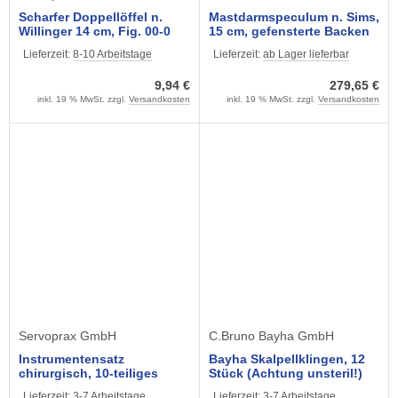
Scharfer Doppellöffel n.
Mastdarmspeculum n. Sims,
Willinger 14 cm, Fig. 00-0
15 cm, gefensterte Backen
Lieferzeit:
8-10 Arbeitstage
Lieferzeit:
ab Lager lieferbar
9,94 €
279,65 €
inkl. 19 % MwSt. zzgl.
Versandkosten
inkl. 19 % MwSt. zzgl.
Versandkosten
Servoprax GmbH
C.Bruno Bayha GmbH
Instrumentensatz
Bayha Skalpellklingen, 12
chirurgisch, 10-teiliges
Stück (Achtung unsteril!)
Praxis-Set, mattierte OP-
Lieferzeit:
3-7 Arbeitstage
Lieferzeit:
3-7 Arbeitstage