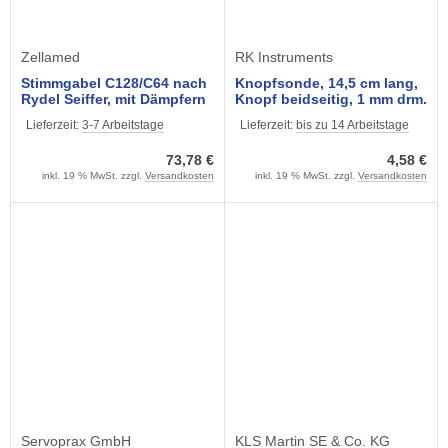
Zellamed
RK Instruments
Stimmgabel C128/C64 nach
Knopfsonde, 14,5 cm lang,
Rydel Seiffer, mit Dämpfern
Knopf beidseitig, 1 mm drm.
und Kunststofffuß
Lieferzeit:
3-7 Arbeitstage
Lieferzeit:
bis zu 14 Arbeitstage
73,78 €
4,58 €
inkl. 19 % MwSt. zzgl.
Versandkosten
inkl. 19 % MwSt. zzgl.
Versandkosten
Servoprax GmbH
KLS Martin SE & Co. KG