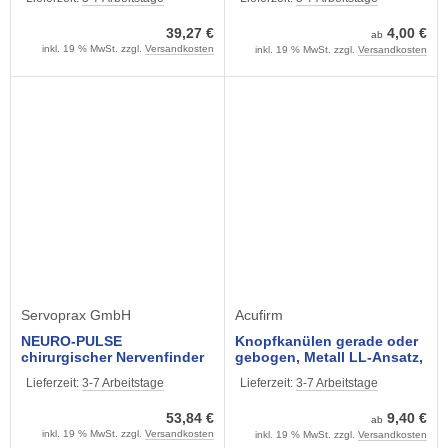
Qualität, in Leinentasche,
39,27 €
4,00 €
ab
inkl. 19 % MwSt. zzgl.
Versandkosten
inkl. 19 % MwSt. zzgl.
Versandkosten
Servoprax GmbH
Acufirm
NEURO-PULSE
Knopfkanülen gerade oder
chirurgischer Nervenfinder
gebogen, Metall LL-Ansatz,
Olivenform B
Lieferzeit:
3-7 Arbeitstage
Lieferzeit:
3-7 Arbeitstage
53,84 €
9,40 €
ab
inkl. 19 % MwSt. zzgl.
Versandkosten
inkl. 19 % MwSt. zzgl.
Versandkosten