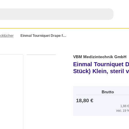
cktücher
Einmal Tourniquet Drape für Blutleeremanschetten (10 Stück) Klein, steril verpackt
VBM Medizintechnik GmbH
Einmal Tourniquet D
Stück) Klein, steril 
Brutto
18,80 €
1,88 
inkl. 19