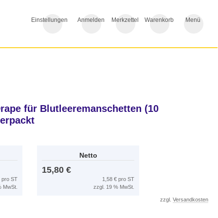
Einstellungen
Anmelden
Merkzettel
Warenkorb
Menü
rape für Blutleeremanschetten (10
verpackt
Netto
15,80 €
€ pro ST
1,58 € pro ST
 % MwSt.
zzgl. 19 % MwSt.
zzgl.
Versandkosten