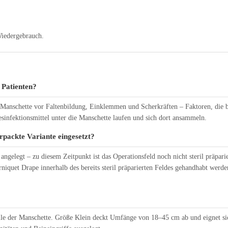
Wiedergebrauch.
 Patienten?
Manschette vor Faltenbildung, Einklemmen und Scherkräften – Faktoren, die 
Desinfektionsmittel unter die Manschette laufen und sich dort ansammeln.
rpackte Variante eingesetzt?
ngelegt – zu diesem Zeitpunkt ist das Operationsfeld noch nicht steril präparier
niquet Drape innerhalb des bereits steril präparierten Feldes gehandhabt werd
lle der Manschette. Größe Klein deckt Umfänge von 18–45 cm ab und eignet sic