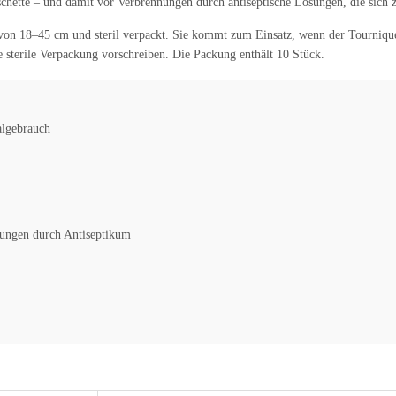
schette – und damit vor Verbrennungen durch antiseptische Lösungen, die sic
von 18–45 cm und steril verpackt. Sie kommt zum Einsatz, wenn der Tourniquet
 sterile Verpackung vorschreiben. Die Packung enthält 10 Stück.
algebrauch
nungen durch Antiseptikum