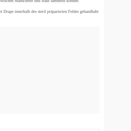
h zwischen Manschette und Haut sammeln können.
 Drape innerhalb des steril präparierten Feldes gehandhabt