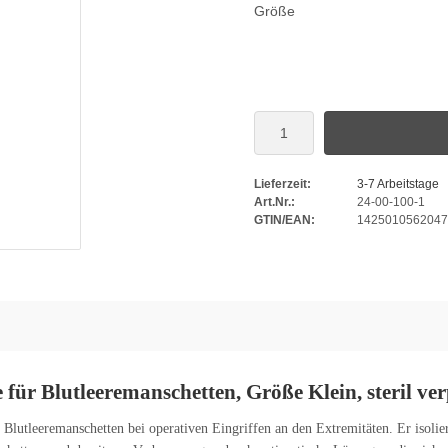
Größe
Lieferzeit:
3-7 Arbeitstage
Art.Nr.:
24-00-100-1
GTIN/EAN:
1425010562047
ür Blutleeremanschetten, Größe Klein, steril ver
lutleeremanschetten bei operativen Eingriffen an den Extremitäten. Er isolier