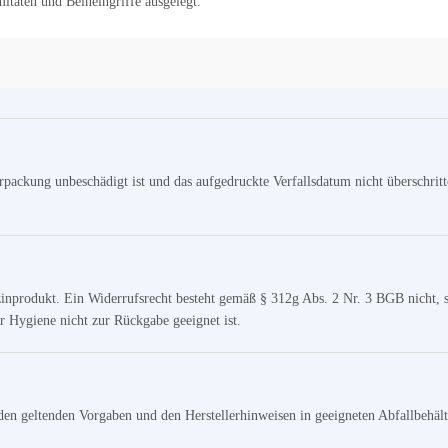
itäten und Beineingriffe ausgelegt.
rpackung unbeschädigt ist und das aufgedruckte Verfallsdatum nicht überschri
izinprodukt. Ein Widerrufsrecht besteht gemäß § 312g Abs. 2 Nr. 3 BGB nicht, 
 Hygiene nicht zur Rückgabe geeignet ist.
n geltenden Vorgaben und den Herstellerhinweisen in geeigneten Abfallbehältni