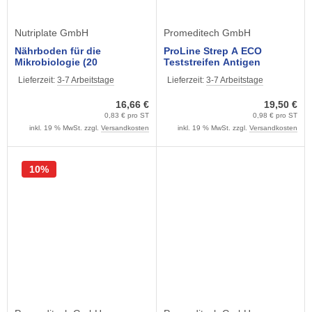
Nutriplate GmbH
Promeditech GmbH
Nährboden für die
ProLine Strep A ECO
Mikrobiologie (20
Teststreifen Antigen
Petrischalen) Müller Hinton
Schnelltest, 20 Stück
Lieferzeit:
3-7 Arbeitstage
Lieferzeit:
3-7 Arbeitstage
Agar
16,66 €
19,50 €
0,83 € pro ST
0,98 € pro ST
inkl. 19 % MwSt. zzgl.
Versandkosten
inkl. 19 % MwSt. zzgl.
Versandkosten
10%