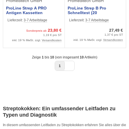
Promeditech GmbH
Promeditech GmbH
ProLine Strep A PRO
ProLine Strep B Pro
Antigen Kassetten
Schnelltest (20
Schnelltest,(20 Tests)
Testkassetten)
Lieferzeit:
3-7 Arbeitstage
Lieferzeit:
3-7 Arbeitstage
23,80 €
27,49 €
Sonderpreis ab
1,37 € pro ST
1,19 € pro ST
inkl. 19 % MwSt. zzgl.
Versandkosten
inkl. 19 % MwSt. zzgl.
Versandkosten
Zeige
1
bis
10
(von insgesamt
10
Artikeln)
1
Streptokokken: Ein umfassender Leitfaden zu
Typen und Diagnostik
In diesem umfassenden Leitfaden zu Streptokokken erfahren Sie alles über die