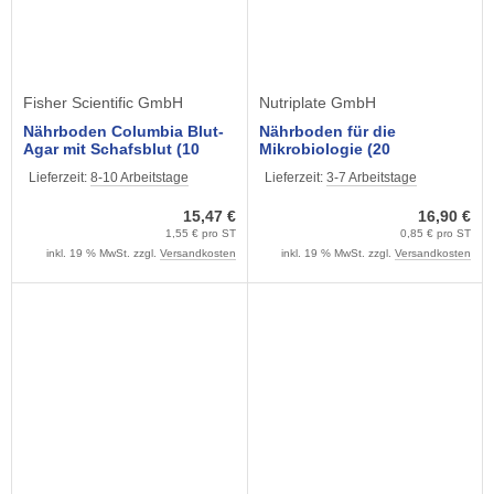
Fisher Scientific GmbH
Nutriplate GmbH
Nährboden Columbia Blut-
Nährboden für die
Agar mit Schafsblut (10
Mikrobiologie (20
Nährböden) für die
Petrischalen) Mc Conkey-
Lieferzeit:
8-10 Arbeitstage
Lieferzeit:
3-7 Arbeitstage
Mikrobiologie
Agar
15,47 €
16,90 €
1,55 € pro ST
0,85 € pro ST
inkl. 19 % MwSt. zzgl.
Versandkosten
inkl. 19 % MwSt. zzgl.
Versandkosten