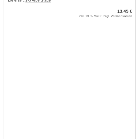
Lieferzeit:
2-3 Arbeitstage
13,45 €
inkl. 19 % MwSt. zzgl.
Versandkosten