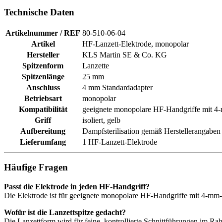
Technische Daten
Artikelnummer / REF
80-510-06-04
Artikel
HF-Lanzett-Elektrode, monopolar
Hersteller
KLS Martin SE & Co. KG
Spitzenform
Lanzette
Spitzenlänge
25 mm
Anschluss
4 mm Standardadapter
Betriebsart
monopolar
Kompatibilität
geeignete monopolare HF-Handgriffe mit 
Griff
isoliert, gelb
Aufbereitung
Dampfsterilisation gemäß Herstellerangaben
Lieferumfang
1 HF-Lanzett-Elektrode
Häufige Fragen
Passt die Elektrode in jeden HF-Handgriff?
Die Elektrode ist für geeignete monopolare HF-Handgriffe mit 4-mm
Wofür ist die Lanzettspitze gedacht?
Die Lanzettform wird für feine, kontrollierte Schnittführungen im 