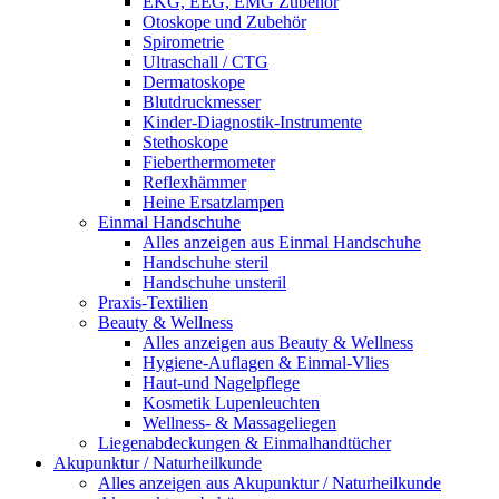
EKG, EEG, EMG Zubehör
Otoskope und Zubehör
Spirometrie
Ultraschall / CTG
Dermatoskope
Blutdruckmesser
Kinder-Diagnostik-Instrumente
Stethoskope
Fieberthermometer
Reflexhämmer
Heine Ersatzlampen
Einmal Handschuhe
Alles anzeigen aus Einmal Handschuhe
Handschuhe steril
Handschuhe unsteril
Praxis-Textilien
Beauty & Wellness
Alles anzeigen aus Beauty & Wellness
Hygiene-Auflagen & Einmal-Vlies
Haut-und Nagelpflege
Kosmetik Lupenleuchten
Wellness- & Massageliegen
Liegenabdeckungen & Einmalhandtücher
Akupunktur / Naturheilkunde
Alles anzeigen aus Akupunktur / Naturheilkunde