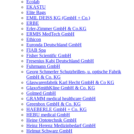
Ecolab
EKASTU
Elite Bags
EMIL DEISS KG (GmbH + Co.)
ERBE
Erler-Zimmer GmbH & Co.KG
ERMIS MedTech GmbH
Ethicon
Euronda Deutschland GmbH
FIAB Spa
Fisher Scientific GmbH
Fresenius Kabi Deutschland GmbH
Fuhrmann GmbH
Georg Schmerler Schutzbrillen- u. optische Fabrik
GmbH & Co. KG
Glaswarenfabrik Karl Hecht GmbH & Co KG
GlaxoSmithKline GmbH & Co. KG
Golmed GmbH
GRAMM medical healthcare GmbH
Greenbox GmbH & Co. KG
HAEBERLE GmbH + Co. KG
HEBU medical GmbH
Heine Optotechnik GmbH
Heinz Herenz Medizinbedarf GmbH
Helmut Schwarz GmbH