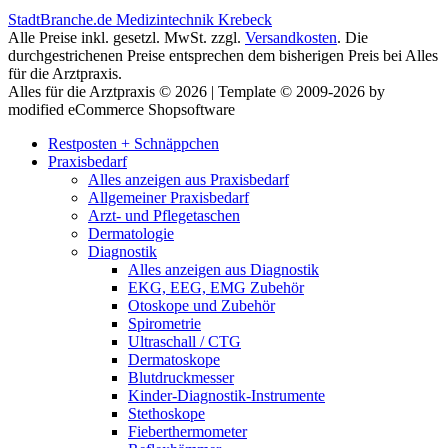
StadtBranche.de Medizintechnik Krebeck
Alle Preise inkl. gesetzl. MwSt. zzgl.
Versandkosten
. Die
durchgestrichenen Preise entsprechen dem bisherigen Preis bei Alles
für die Arztpraxis.
Alles für die Arztpraxis © 2026 | Template © 2009-2026 by
modified eCommerce Shopsoftware
Restposten + Schnäppchen
Praxisbedarf
Alles anzeigen aus Praxisbedarf
Allgemeiner Praxisbedarf
Arzt- und Pflegetaschen
Dermatologie
Diagnostik
Alles anzeigen aus Diagnostik
EKG, EEG, EMG Zubehör
Otoskope und Zubehör
Spirometrie
Ultraschall / CTG
Dermatoskope
Blutdruckmesser
Kinder-Diagnostik-Instrumente
Stethoskope
Fieberthermometer