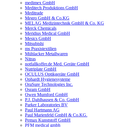
medimex GmbH
Meditech Produktions GmbH
Meditrade
Megro GmbH & Co.KG
MELAG Medizintechnik GmbH & Co. KG
Merck Chemicals
Meridius Medical GmbH
Mesics GmbH
Mitsubishi
ms Praxistextilien
Mühlacker Metallwaren
Nitras
notfallkoffer.de Med. Geräte GmbH
Nutriplate GmbH
OCULUS Optikgeräte GmbH
Ophardt Hygienesysteme
OraSure Technologies Inc.
Osram GmbH
Owen Mumford GmbH
P.J. Dahlhausen & Co. GmbH
Parker Laboratories BV
Paul Hartmann AG
Paul Marienfeld GmbH & Co.KG.
Pemax Kunststoff GmbH
PFM medical gmbh