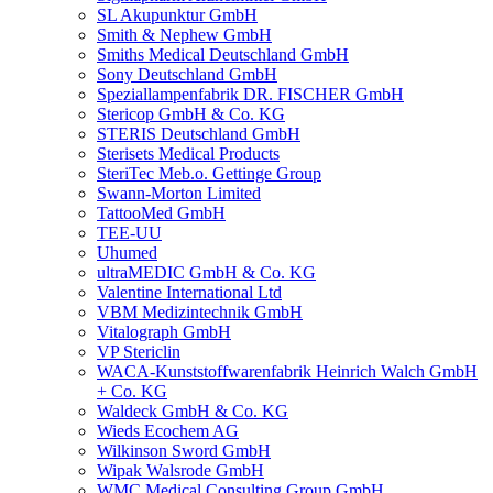
SL Akupunktur GmbH
Smith & Nephew GmbH
Smiths Medical Deutschland GmbH
Sony Deutschland GmbH
Speziallampenfabrik DR. FISCHER GmbH
Stericop GmbH & Co. KG
STERIS Deutschland GmbH
Sterisets Medical Products
SteriTec Meb.o. Gettinge Group
Swann-Morton Limited
TattooMed GmbH
TEE-UU
Uhumed
ultraMEDIC GmbH & Co. KG
Valentine International Ltd
VBM Medizintechnik GmbH
Vitalograph GmbH
VP Stericlin
WACA-Kunststoffwarenfabrik Heinrich Walch GmbH
+ Co. KG
Waldeck GmbH & Co. KG
Wieds Ecochem AG
Wilkinson Sword GmbH
Wipak Walsrode GmbH
WMC Medical Consulting Group GmbH