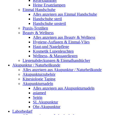
Reflexhämmer
Heine Ersatzlampen
Einmal Handschuhe
Alles anzeigen aus Einmal Handschuhe
Handschuhe steril
Handschuhe unsteril
Praxis-Textilien
Beauty & Wellness
Alles anzeigen aus Beauty & Wellness
Hygiene-Auflagen & Einmal-Vlies
Haut-und Nagelpflege
Kosmetik Lupenleuchten
Wellness- & Massageliegen
Liegenabdeckungen & Einmalhandtücher
Akupunktur / Naturheilkunde
Alles anzeigen aus Akupunktur / Naturheilkunde
Akupunkturzubehör
Kinesiologie Taping
Akupunkturnadeln
Alles anzeigen aus Akupunkturnadeln
asiamed
Seirin
SL Akupunktur
Ohr-Akupunktur
Laborbedarf