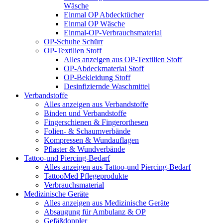
Wäsche
Einmal OP Abdecktücher
Einmal OP Wäsche
Einmal-OP-Verbrauchsmaterial
OP-Schuhe Schürr
OP-Textilien Stoff
Alles anzeigen aus OP-Textilien Stoff
OP-Abdeckmaterial Stoff
OP-Bekleidung Stoff
Desinfiziernde Waschmittel
Verbandstoffe
Alles anzeigen aus Verbandstoffe
Binden und Verbandstoffe
Fingerschienen & Fingerorthesen
Folien- & Schaumverbände
Kompressen & Wundauflagen
Pflaster & Wundverbände
Tattoo-und Piercing-Bedarf
Alles anzeigen aus Tattoo-und Piercing-Bedarf
TattooMed Pflegeprodukte
Verbrauchsmaterial
Medizinische Geräte
Alles anzeigen aus Medizinische Geräte
Absaugung für Ambulanz & OP
Gefäßdoppler