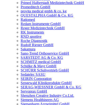
Primed Halberstadt Medizintechnik GmbH
Promeditech GmbH
provita medical gmbh & co. kg
QUESTALPHA GmbH & Co. KG
Ratiomed
Redam Instrumente GmbH
Reger Medizintechnik GmbH
RK Instruments
RND sportive
Roche Diagnostik
Rudolf Riester GmbH
Sakamura
Sano-Trend Orthoservice GmbH
SARSTEDT AG & Co. KG
SCHMITZ medical GmbH
Schülke & Mayr GmbH
SCHÜRR Schuhvertrieb GmbH
Sedatelec SASU
SEIRIN Corporation
Sengewald Klinikprodukte GmbH
SERAG-WIESSNER GmbH & Co. KG
Servoprax GmbH
Shenzhen Creative Industry Co.Ltd.
Siemens Healthineers AG
Sigmapharm Arzneimittel GmbH