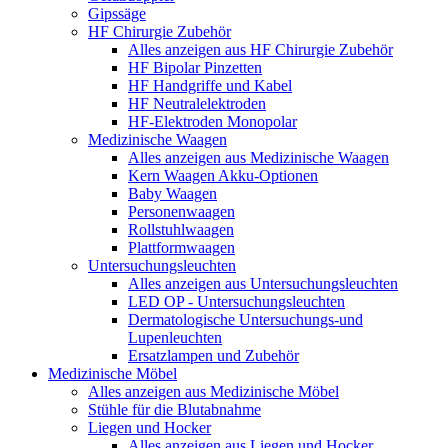
Gipssäge
HF Chirurgie Zubehör
Alles anzeigen aus HF Chirurgie Zubehör
HF Bipolar Pinzetten
HF Handgriffe und Kabel
HF Neutralelektroden
HF-Elektroden Monopolar
Medizinische Waagen
Alles anzeigen aus Medizinische Waagen
Kern Waagen Akku-Optionen
Baby Waagen
Personenwaagen
Rollstuhlwaagen
Plattformwaagen
Untersuchungsleuchten
Alles anzeigen aus Untersuchungsleuchten
LED OP - Untersuchungsleuchten
Dermatologische Untersuchungs-und
Lupenleuchten
Ersatzlampen und Zubehör
Medizinische Möbel
Alles anzeigen aus Medizinische Möbel
Stühle für die Blutabnahme
Liegen und Hocker
Alles anzeigen aus Liegen und Hocker