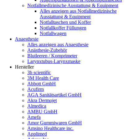
Notfallmedizinische Ausstattung & Equipment
Alles anzeigen aus Notfallmedizinische
Ausstattung & Equipment
Notfalltaschen und Koffer
Notfallkoffer Füllungen
Notfallwagen
Anaesthesie
Alles anzeigen aus Anaesthesie
Anästhesie-Zubehör
Blutleeren / Komprimeter
Larynxtubus-Larynxmaske
Hersteller
3b scientific
3M Health Care
Abbott GmbH
Acufirm
AGA Sanitätsartikel GmbH
Akra Dermojet
Almedica
AMBU GmbH
Amefa
Amor Gummiwaren GmbH
Amsino Healthcare inc.
Applimed