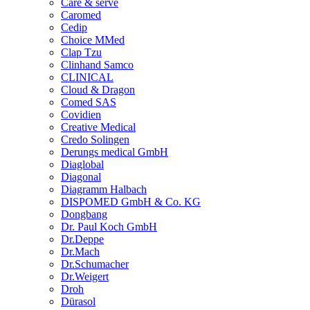
Care & serve
Caromed
Cedip
Choice MMed
Clap Tzu
Clinhand Samco
CLINICAL
Cloud & Dragon
Comed SAS
Covidien
Creative Medical
Credo Solingen
Derungs medical GmbH
Diaglobal
Diagonal
Diagramm Halbach
DISPOMED GmbH & Co. KG
Dongbang
Dr. Paul Koch GmbH
Dr.Deppe
Dr.Mach
Dr.Schumacher
Dr.Weigert
Droh
Dürasol