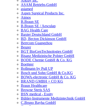
Arkray Inc.
ASAM Betriebs-GmbH
asiamed
Aspen Surgical Products Inc.
Atmos
B.Braun SE
B.Braun SE / Aesculap
BAG Health Care
Baxter Deutschland GmbH
BD, Becton Dickinson GmbH
Berrcom Guangzhou
Beurer
BGT BioGenTechnologies GmbH
Bisanz Medizinische Polster GmbH
BODE Chemie GmbH & Co. KG
Boettger
Bollmann by Pull UP
Bosch und Sohn GmbH & Co.KG
BOWA-electronic GmbH & Co. KG
BRAND GMBH + CO KG
Braun Healthcare
Browne Steris SAS
BSN medical - Essity
Bühler-Instrumente Medizintechnik GmbH
C.Bruno Bayha GmbH