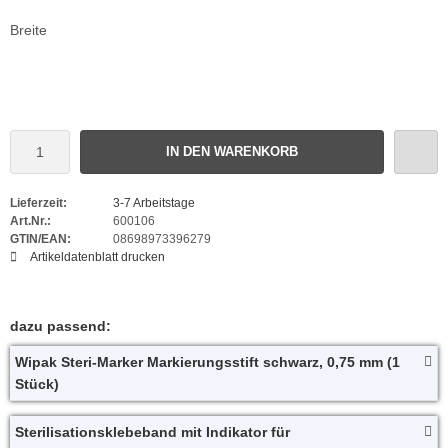
Breite
IN DEN WARENKORB
Lieferzeit:
3-7 Arbeitstage
Art.Nr.:
600106
GTIN/EAN:
08698973396279
Artikeldatenblatt drucken
dazu passend:
Wipak Steri-Marker Markierungsstift schwarz, 0,75 mm (1
Stück)
Sterilisationsklebeband mit Indikator für