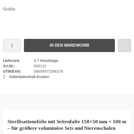
Größe
IN DEN WARENKORB
Lieferzeit:
3-7 Arbeitstage
Art.Nr.:
600110
GTIN/EAN:
08698973396378
Artikeldatenblatt drucken
Sterilisationsfolie mit Seitenfalte 150×50 mm × 100 m
– für größere voluminöse Sets und Nierenschalen