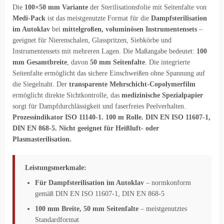
Die
100×50 mm Variante
der Sterilisationsfolie mit Seitenfalte von
Medi-Pack
ist das meistgenutzte Format für die
Dampfsterilisation
im Autoklav
bei
mittelgroßen, voluminösen Instrumentensets
–
geeignet für Nierenschalen, Glasspritzen, Siebkörbe und
Instrumentensets mit mehreren Lagen. Die Maßangabe bedeutet:
100
mm Gesamtbreite
, davon
50 mm Seitenfalte
. Die integrierte
Seitenfalte ermöglicht das sichere Einschweißen ohne Spannung auf
die Siegelnaht. Der
transparente Mehrschicht-Copolymerfilm
ermöglicht direkte Sichtkontrolle, das
medizinische Spezialpapier
sorgt für Dampfdurchlässigkeit und faserfreies Peelverhalten.
Prozessindikator ISO 11140-1. 100 m Rolle. DIN EN ISO 11607-1,
DIN EN 868-5. Nicht geeignet für Heißluft- oder
Plasmasterilisation.
Leistungsmerkmale:
Für Dampfsterilisation im Autoklav
– normkonform
gemäß DIN EN ISO 11607-1, DIN EN 868-5
100 mm Breite, 50 mm Seitenfalte
– meistgenutztes
Standardformat