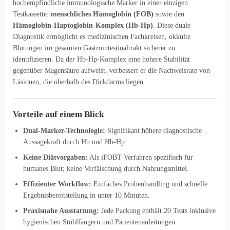
hochempfindliche immunologische Marker in einer einzigen
Testkassette:
menschliches Hämoglobin (FOB)
sowie den
Hämoglobin-Haptoglobin-Komplex (Hb-Hp)
. Diese duale
Diagnostik ermöglicht es medizinischen Fachkreisen, okkulte
Blutungen im gesamten Gastrointestinaltrakt sicherer zu
identifizieren. Da der Hb-Hp-Komplex eine höhere Stabilität
gegenüber Magensäure aufweist, verbessert er die Nachweisrate von
Läsionen, die oberhalb des Dickdarms liegen.
Vorteile auf einem Blick
Dual-Marker-Technologie:
Signifikant höhere diagnostische
Aussagekraft durch Hb und Hb-Hp.
Keine Diätvorgaben:
Als iFOBT-Verfahren spezifisch für
humanes Blut; keine Verfälschung durch Nahrungsmittel.
Effizienter Workflow:
Einfaches Probenhandling und schnelle
Ergebnisbereitstellung in unter 10 Minuten.
Praxisnahe Ausstattung:
Jede Packung enthält 20 Tests inklusive
hygienischen Stuhlfängern und Patientenanleitungen.