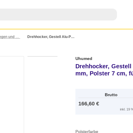
Untersuchungsliegen und Hocker
Drehhocker, Gestell Alu-Poliert, fahrbar, Lift 450 - 570 mm, Polster 7 cm, für Hartböden mittelgrau
Uhumed
Drehhocker, Gestell A
mm, Polster 7 cm, f
Brutto
166,60 €
inkl. 19
Polsterfarbe