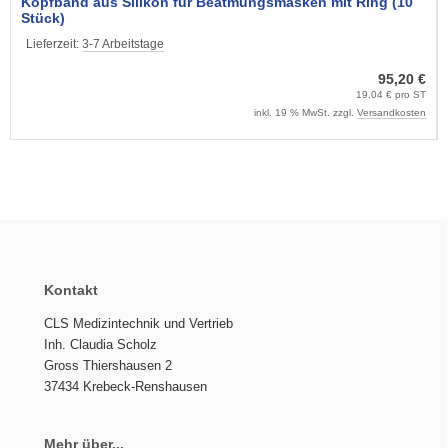
Kopfband aus Silikon für Beatmungsmasken mit Ring (10
Stück)
Lieferzeit:
3-7 Arbeitstage
95,20 €
19,04 € pro ST
inkl. 19 % MwSt. zzgl.
Versandkosten
Kontakt
CLS Medizintechnik und Vertrieb
Inh. Claudia Scholz
Gross Thiershausen 2
37434 Krebeck-Renshausen
Mehr über...