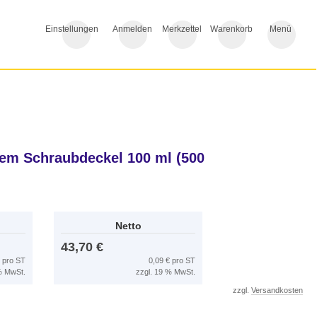
Einstellungen
Anmelden
Merkzettel
Warenkorb
Menü
nem Schraubdeckel 100 ml (500
Netto
43,70 €
€ pro ST
0,09 € pro ST
 % MwSt.
zzgl. 19 % MwSt.
zzgl.
Versandkosten