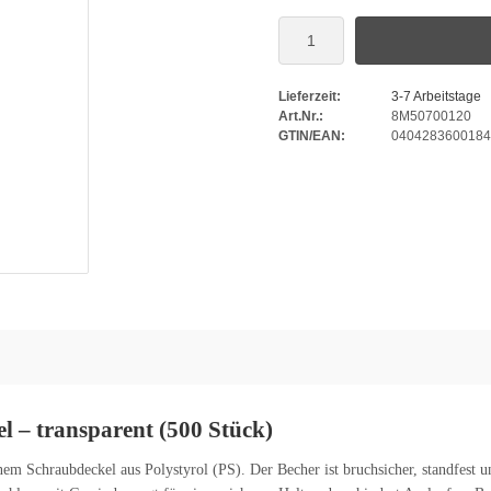
Lieferzeit:
3-7 Arbeitstage
Art.Nr.:
8M50700120
GTIN/EAN:
0404283600184
 – transparent (500 Stück)
em Schraubdeckel aus Polystyrol (PS). Der Becher ist bruchsicher, standfest u