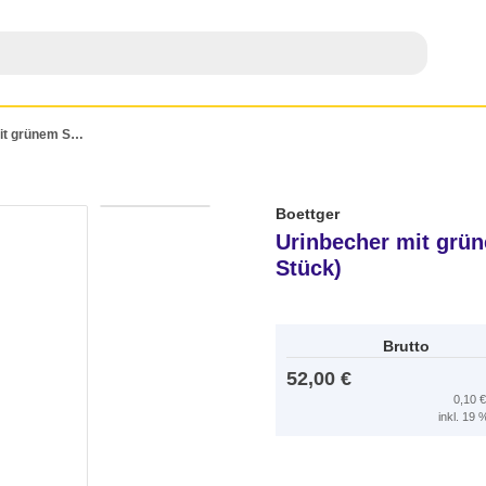
Urinbecher mit grünem Schraubdeckel 100 ml (500 Stück)
Boettger
Urinbecher mit grü
Stück)
Brutto
52,00 €
0,10 
inkl. 19