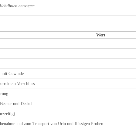
chtlinien entsorgen.
Wert
l mit Gewinde
 korrektem Verschluss
erung
 Becher und Deckel
rzzeitig)
obenahme und zum Transport von Urin und flüssigen Proben