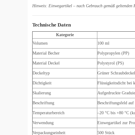
Hinweis: Einwegartikel – nach Gebrauch gemäß geltenden Ri
Technische Daten
Kategorie
Volumen
100 ml
Material Becher
Polypropylen (PP)
Material Deckel
Polystyrol (PS)
Deckeltyp
Grüner Schraubdecke
Dichtigkeit
Flüssigkeitsdicht bei
Skalierung
Aufgedruckte Gradui
Beschriftung
Beschriftungsfeld auf
Temperaturbereich
–20 °C bis +80 °C (ku
Verwendung
Einwegartikel zur Pr
Verpackungseinheit
500 Stück