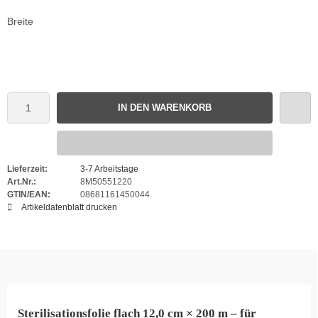
Breite
IN DEN WARENKORB
Lieferzeit:
3-7 Arbeitstage
Art.Nr.:
8M50551220
GTIN/EAN:
08681161450044
Artikeldatenblatt drucken
Sterilisationsfolie flach 12,0 cm × 200 m – für