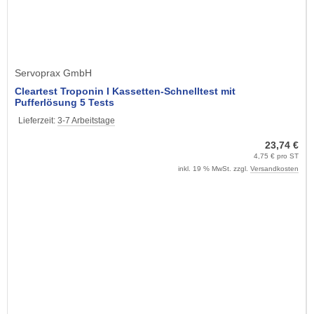
Servoprax GmbH
Cleartest Troponin I Kassetten-Schnelltest mit
Pufferlösung 5 Tests
Lieferzeit:
3-7 Arbeitstage
23,74 €
4,75 € pro ST
inkl. 19 % MwSt. zzgl.
Versandkosten