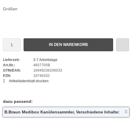
Größen
IN DEN WARENKORB
Lieferzeit:
3-7 Arbeitstage
Art.Nr.:
4657705B
GTIN/EAN:
16949236206033
PZN:
18746332
Artikeldatenblatt drucken
dazu passend:
B.Braun Medibox Kanülensammler, Verschiedene Inhalte: