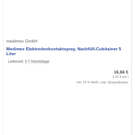
medimex GmbH
Medimex Elektrodenkontaktspray, Nachfüll-Cubitainer 5
Liter
Lieferzeit:
3-7 Arbeitstage
16,66 €
3,33 € pro l
inkl. 19 % MwSt. zzgl.
Versandkosten