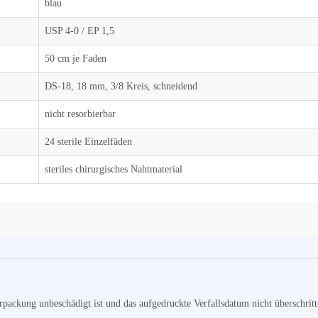
blau
USP 4-0 / EP 1,5
50 cm je Faden
DS-18, 18 mm, 3/8 Kreis, schneidend
nicht resorbierbar
24 sterile Einzelfäden
steriles chirurgisches Nahtmaterial
rpackung unbeschädigt ist und das aufgedruckte Verfallsdatum nicht überschri