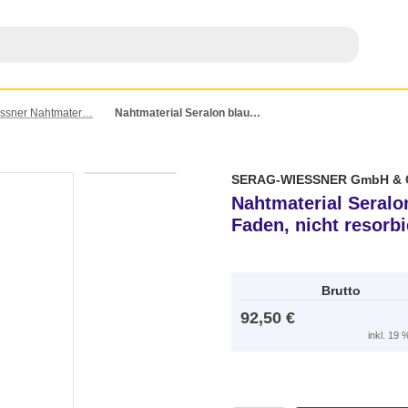
Serag-Wiessner Nahtmaterial – nicht-resorbierbar
Nahtmaterial Seralon blau 4-0, mit Nadel DS-18, 50 cm Faden, nicht resorbierbar (24 Stück)
SERAG-WIESSNER GmbH & 
Nahtmaterial Seralo
Faden, nicht resorbi
Brutto
92,50 €
inkl. 19