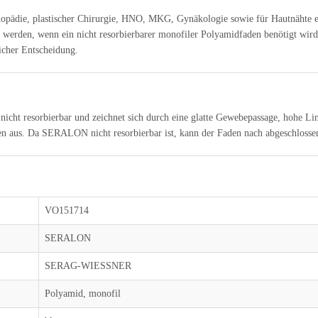
ädie, plastischer Chirurgie, HNO, MKG, Gynäkologie sowie für Hautnähte ein
rden, wenn ein nicht resorbierbarer monofiler Polyamidfaden benötigt wird
icher Entscheidung.
ht resorbierbar und zeichnet sich durch eine glatte Gewebepassage, hohe Lin
n aus. Da SERALON nicht resorbierbar ist, kann der Faden nach abgeschlossen
VO151714
SERALON
SERAG-WIESSNER
Polyamid, monofil