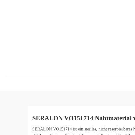
SERALON VO151714 Nahtmaterial vo
SERALON VO151714 ist ein steriles, nicht resorbierbares N