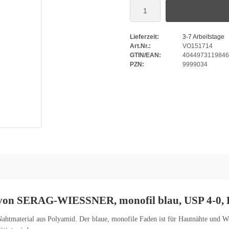
Lieferzeit:
3-7 Arbeitstage
Art.Nr.:
VO151714
GTIN/EAN:
4044973119846
PZN:
9999034
n SERAG-WIESSNER, monofil blau, USP 4-0, DS
ahtmaterial aus Polyamid. Der blaue, monofile Faden ist für Hautnähte und We