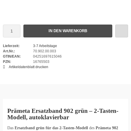
IN DEN WARENKORB
Lieferzeit:
3-7 Arbeitstage
Art.Nr.:
70.902.00.003
GTIN/EAN:
04251697615046
PZN:
16765503
Artikeldatenblatt drucken
Prämeta Ersatzband 902 grün – 2-Tasten-
Modell, autoklavierbar
Das
Ersatzband grün für das 2-Tasten-Modell
des
Prämeta 902