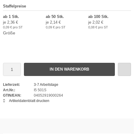
Staffelpreise
ab 1 Stk.
ab 50 Stk.
ab 100 Stk.
je 2,36 €
je 2,14 €
je 2,02 €
0,09 € pro ST
0,09 € pro ST
0,08 € pro ST
Größe
IN DEN WARENKORB
Lieferzeit:
3-7 Arbeitstage
Art.Nr.:
I5 501S
GTIN/EAN:
04052919000264
Artikeldatenblatt drucken