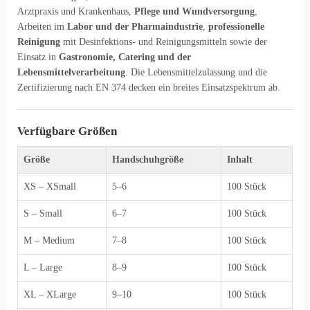
Arztpraxis und Krankenhaus,
Pflege und Wundversorgung
,
Arbeiten im
Labor und der Pharmaindustrie
,
professionelle
Reinigung
mit Desinfektions- und Reinigungsmitteln sowie der
Einsatz in
Gastronomie, Catering und der
Lebensmittelverarbeitung
. Die Lebensmittelzulassung und die
Zertifizierung nach EN 374 decken ein breites Einsatzspektrum ab.
Verfügbare Größen
Größe
Handschuhgröße
Inhalt
XS – XSmall
5–6
100 Stück
S – Small
6–7
100 Stück
M – Medium
7–8
100 Stück
L – Large
8–9
100 Stück
XL – XLarge
9–10
100 Stück