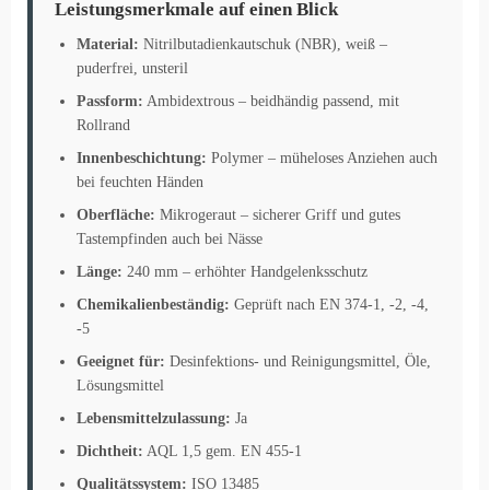
Leistungsmerkmale auf einen Blick
Material:
Nitrilbutadienkautschuk (NBR), weiß –
puderfrei, unsteril
Passform:
Ambidextrous – beidhändig passend, mit
Rollrand
Innenbeschichtung:
Polymer – müheloses Anziehen auch
bei feuchten Händen
Oberfläche:
Mikrogeraut – sicherer Griff und gutes
Tastempfinden auch bei Nässe
Länge:
240 mm – erhöhter Handgelenksschutz
Chemikalienbeständig:
Geprüft nach EN 374-1, -2, -4,
-5
Geeignet für:
Desinfektions- und Reinigungsmittel, Öle,
Lösungsmittel
Lebensmittelzulassung:
Ja
Dichtheit:
AQL 1,5 gem. EN 455-1
Qualitätssystem:
ISO 13485