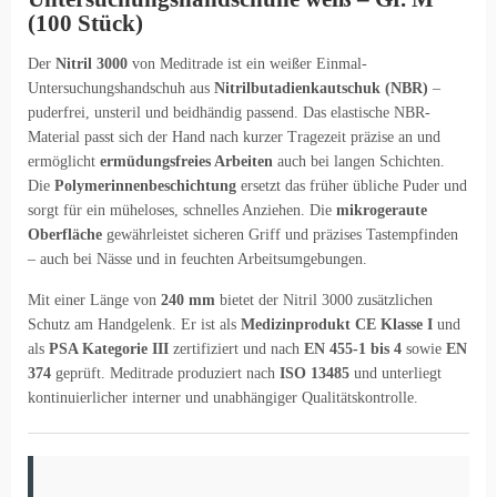
(100 Stück)
Der
Nitril 3000
von Meditrade ist ein weißer Einmal-
Untersuchungshandschuh aus
Nitrilbutadienkautschuk (NBR)
–
puderfrei, unsteril und beidhändig passend. Das elastische NBR-
Material passt sich der Hand nach kurzer Tragezeit präzise an und
ermöglicht
ermüdungsfreies Arbeiten
auch bei langen Schichten.
Die
Polymerinnenbeschichtung
ersetzt das früher übliche Puder und
sorgt für ein müheloses, schnelles Anziehen. Die
mikrogeraute
Oberfläche
gewährleistet sicheren Griff und präzises Tastempfinden
– auch bei Nässe und in feuchten Arbeitsumgebungen.
Mit einer Länge von
240 mm
bietet der Nitril 3000 zusätzlichen
Schutz am Handgelenk. Er ist als
Medizinprodukt CE Klasse I
und
als
PSA Kategorie III
zertifiziert und nach
EN 455-1 bis 4
sowie
EN
374
geprüft. Meditrade produziert nach
ISO 13485
und unterliegt
kontinuierlicher interner und unabhängiger Qualitätskontrolle.