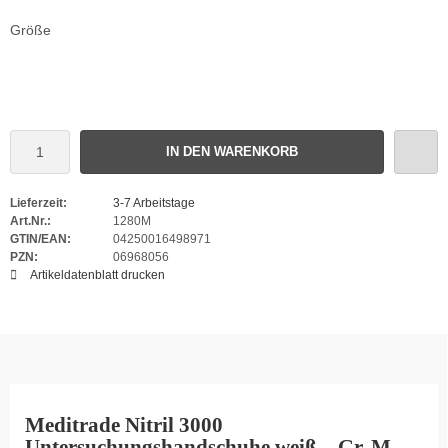
Größe
IN DEN WARENKORB
Lieferzeit:
3-7 Arbeitstage
Art.Nr.:
1280M
GTIN/EAN:
04250016498971
PZN:
06968056
Artikeldatenblatt drucken
Meditrade Nitril 3000
Untersuchungshandschuhe weiß – Gr. M