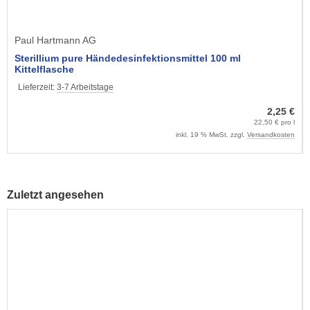
Paul Hartmann AG
Sterillium pure Händedesinfektionsmittel 100 ml
Kittelflasche
Lieferzeit:
3-7 Arbeitstage
2,25 €
22,50 € pro l
inkl. 19 % MwSt. zzgl.
Versandkosten
Zuletzt angesehen