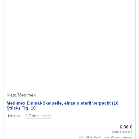
Kiato/Medimex
Medimex Einmal-Skalpelle, einzeln steril verpackt (10
Stück) Fig. 10
Lieferzeit:
3-7 Arbeitstage
6,90 €
0,69 € pro ST
inkl. 19 % MwSt. zzgl.
Versandkosten