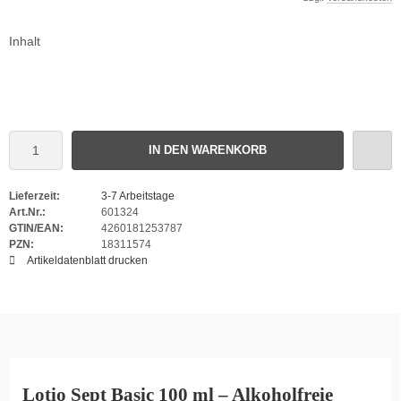
Inhalt
IN DEN WARENKORB
Lieferzeit:
3-7 Arbeitstage
Art.Nr.:
601324
GTIN/EAN:
4260181253787
PZN:
18311574
Artikeldatenblatt drucken
Lotio Sept Basic 100 ml – Alkoholfreie