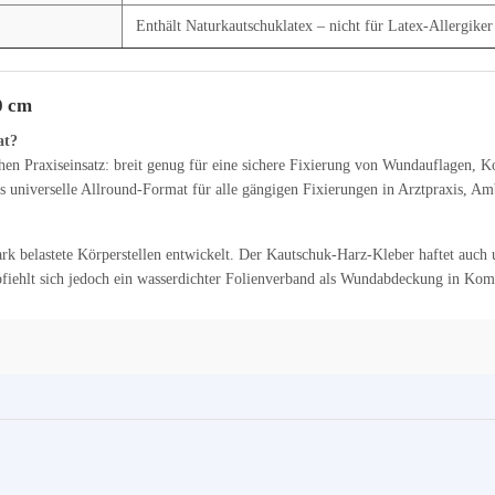
Enthält Naturkautschuklatex – nicht für Latex-Allergiker
0 cm
at?
ichen Praxiseinsatz: breit genug für eine sichere Fixierung von Wundauflagen,
das universelle Allround-Format für alle gängigen Fixierungen in Arztpraxis, A
tark belastete Körperstellen entwickelt. Der Kautschuk-Harz-Kleber haftet au
pfiehlt sich jedoch ein wasserdichter Folienverband als Wundabdeckung in Komb