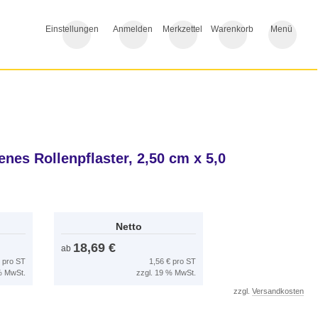
Einstellungen
Anmelden
Merkzettel
Warenkorb
Menü
nes Rollenpflaster, 2,50 cm x 5,0
Netto
18,69 €
ab
€ pro ST
1,56 € pro ST
 % MwSt.
zzgl. 19 % MwSt.
zzgl.
Versandkosten