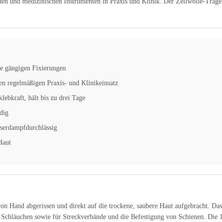
en und medizinischen Instrumenten in Praxis und Klinik. Der Zellwolle-Träge
le gängigen Fixierungen
en regelmäßigen Praxis- und Klinikeinsatz
ebkraft, hält bis zu drei Tage
dig
serdampfdurchlässig
Haut
n Hand abgerissen und direkt auf die trockene, saubere Haut aufgebracht. Das
hläuchen sowie für Streckverbände und die Befestigung von Schienen. Die 1