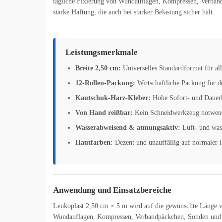
tägliche Fixierung von Wundauflagen, Kompressen, Verbänd
starke Haftung, die auch bei starker Belastung sicher hält.
Leistungsmerkmale
Breite 2,50 cm:
Universelles Standardformat für al
12-Rollen-Packung:
Wirtschaftliche Packung für d
Kautschuk-Harz-Kleber:
Hohe Sofort- und Dauerkl
Von Hand reißbar:
Kein Schneidwerkzeug notwen
Wasserabweisend & atmungsaktiv:
Luft- und was
Hautfarben:
Dezent und unauffällig auf normaler 
Anwendung und Einsatzbereiche
Leukoplast 2,50 cm × 5 m wird auf die gewünschte Länge vo
Wundauflagen, Kompressen, Verbandpäckchen, Sonden und Sc