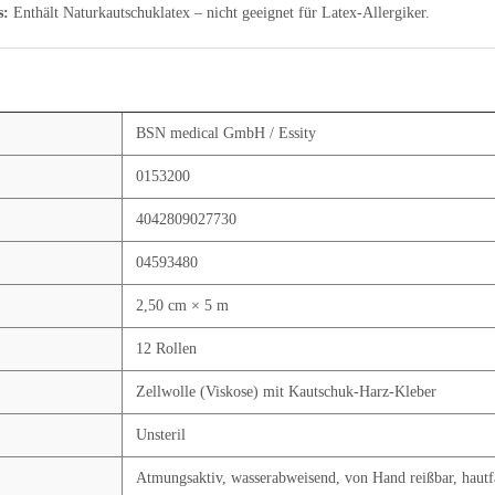
s:
Enthält Naturkautschuklatex – nicht geeignet für Latex-Allergiker.
BSN medical GmbH / Essity
0153200
4042809027730
04593480
2,50 cm × 5 m
12 Rollen
Zellwolle (Viskose) mit Kautschuk-Harz-Kleber
Unsteril
Atmungsaktiv, wasserabweisend, von Hand reißbar, hautf