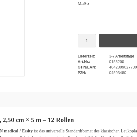
Maße
Lieferzeit:
3-7 Arbeitstage
Art.Nr.:
0153200
GTIN/EAN:
4042809027730
PZN:
04593480
, 2,50 cm × 5 m – 12 Rollen
N medical / Essity
ist das universelle Standardformat des klassischen Leukoplas