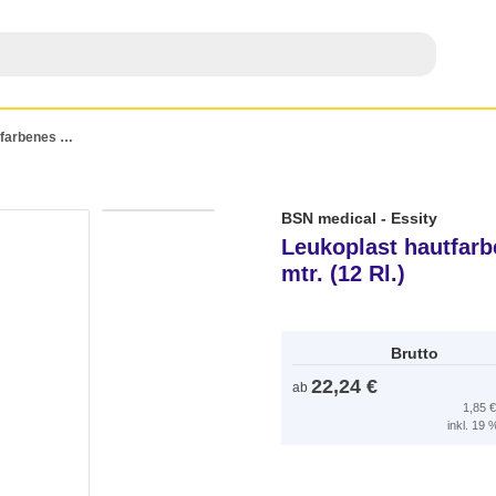
Leukoplast hautfarbenes Rollenpflaster, 2,50 cm x 5,0 mtr. (12 Rl.)
BSN medical - Essity
Leukoplast hautfarbe
mtr. (12 Rl.)
Brutto
22,24 €
ab
1,85 
inkl. 19