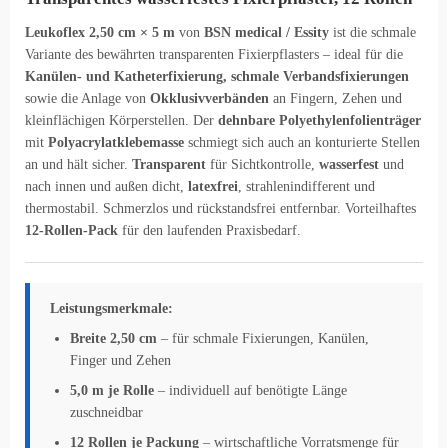
Leukoflex 2,50 cm × 5 m
von
BSN medical / Essity
ist die schmale
Variante des bewährten transparenten Fixierpflasters – ideal für die
Kanülen- und Katheterfixierung, schmale Verbandsfixierungen
sowie die Anlage von
Okklusivverbänden
an Fingern, Zehen und
kleinflächigen Körperstellen. Der
dehnbare Polyethylenfolienträger
mit
Polyacrylatklebemasse
schmiegt sich auch an konturierte Stellen
an und hält sicher.
Transparent
für Sichtkontrolle,
wasserfest
und
nach innen und außen dicht,
latexfrei
, strahlenindifferent und
thermostabil. Schmerzlos und rückstandsfrei entfernbar. Vorteilhaftes
12-Rollen-Pack
für den laufenden Praxisbedarf.
Leistungsmerkmale:
Breite 2,50 cm
– für schmale Fixierungen, Kanülen,
Finger und Zehen
5,0 m je Rolle
– individuell auf benötigte Länge
zuschneidbar
12 Rollen je Packung
– wirtschaftliche Vorratsmenge für