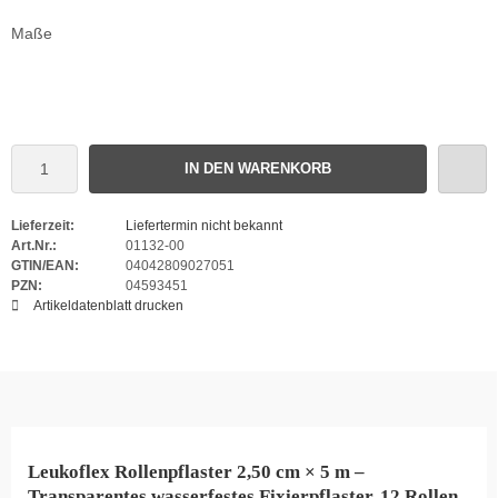
Maße
IN DEN WARENKORB
Lieferzeit:
Liefertermin nicht bekannt
Art.Nr.:
01132-00
GTIN/EAN:
04042809027051
PZN:
04593451
Artikeldatenblatt drucken
Leukoflex Rollenpflaster 2,50 cm × 5 m –
Transparentes wasserfestes Fixierpflaster, 12 Rollen