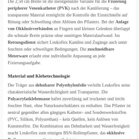
Die 2,50 cm Breite ist die meistgenutzte Variante für die
Fixierung
peripherer Venenkatheter (PVK)
nach der Kanülierung – das
transparente Material ermöglicht die Kontrolle der Einstichstelle auf
Rötung oder Schwellung ohne Ablösen des Pflasters. Bei der
Anlage
von Okklusivverbänden
an Fingern und kleinen Gelenken überlappt
die schmale Breite präzise ohne unnötigen Materialaufwand. Im
Rettungsdienst
sichert Leukoflex Kanülen und Zugänge auch unter
feuchten oder schweiligen Bedingungen. Die
zuschneidbare
Meterware
erlaubt eine individuelle Anpassung an jede
Fixierungsaufgabe.
Material und Klebetechnologie
Der Träger aus
dehnbarer Polyethylenfolie
verleiht Leukoflex seine
charakteristische Wasserdichtigkeit und Transparenz. Die
Polyacrylatklebemasse
haftet zuverlässig auf trockener und leicht
feuchter Haut, ohne Naturkautschuklatex zu enthalten. Das Pflaster ist
neutral gegenüber allen gängigen Katheter- und Sondenwerkstoffen
(PVC, Silikon, Polyurethan) – kein Quellen, kein Anlösen von
Kunststoffen. Die Kombination aus Dehnbarkeit und Wasserfestigkeit
macht Leukoflex zum einzigen BSN-Rollenpflaster, das
okklusive