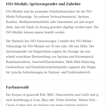
ISO-Module, Spritzenspender und Zubehör
ISO-Module sind die passenden Schubladeneinsätze für die ISO-
Modul-Vollauszüge. Sie nehmen Verbrauchsmaterial, Spritzen,
Kanülen, Medikamentenzubehör oder Instrumente auf und sorgen
dafür, dass der Inhalt im Auszug geordnet abgelegt werden kann. Die
ISO-Module müssen separat bestellt werden.
Der Haeberle keo ISO-Narkosewagen 3 enthält drei ISO-Modul-
Vollauszüge für ISO-Module mit 50 mm oder 100 mm Höhe. Der
Spritzenspender mit Kippschütten ergänzt die Auszüge um eine
schnell erreichbare Bereitstellung von Spritzen und Kleinmaterial.
Reanimationsbrett, Sauerstoffflaschenhalter, Medi-Müll-Halterung,
Geräteschiene und Desinfektionsmittelspender ergänzen den Wagen
für typische Anforderungen im Narkose- und Funktionsbereich.
Farbauswahl
Der Korpus ist grauweiß RAL 9002. Dekorstreifen und Griffe sind je
nach Ausführung in Grau, Blau oder Türkis lieferbar. Weitere RAL-
Classic-Farben sind auf Anfrage und gegen Aufpreis möglich.