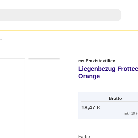
ür Liegenmaße 65 x 195 cm Orange
ms Praxistextilien
Liegenbezug Frottee
Orange
Brutto
18,47 €
inkl. 19
Farbe