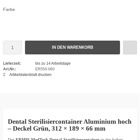
Farbe
IN DEN WARENKORB
Lieferzeit:
bis zu 14 Arbeitstage
Art.Nr.:
ER550.060
Artikeldatenblatt drucken
Dental Sterilisiercontainer Aluminium hoch
– Deckel Grün, 312 × 189 × 66 mm
Der
ERMIS MedTech Dental-Sterilisiercontainer
in der hohen