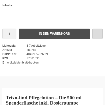
Inhalte
IN DEN WARENKORB
Lieferzeit:
3-7 Arbeitstage
Art.Nr.:
180287
GTIN/EAN:
4046955709229
PZN:
17581633
Artikeldatenblatt drucken
Trixo-lind Pflegelotion – Die 500 ml
Spenderflasche inkl. Dosierpumpe