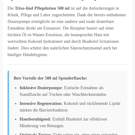
Die
Trixo-lind Pflegelotion 500 ml
ist auf die Anforderungen in
Klinik, Pflege und Labor zugeschnitten. Dank der bereits enthaltenen
Dosierpumpe ermöglicht sie eine saubere und exakt dosierbare
Entnahme direkt am Einsatzort. Die Rezeptur basiert auf einer
leichten Öl-in-Wasser-Emulsion, die beanspruchte Haut mit
wertvollem Kokosöl hydratisiert und durch Bisabolol Irritationen
lindert. Dies schützt den natürlichen Säureschutzmantel auch bei
häufiger Händehygiene.
Ihre Vorteile der 500 ml Spenderflasche:
Inklusive Dosierpumpe:
Einfache Entnahme als
Standflasche auf Tischen oder Waschbeckenränden.
Intensive Regeneration:
Kokosöl und rückfettende Lipide
stärken die Barrierefunktion.
Hautberuhigend:
Enthält Bisabolol zur effektiven
Minderung von Rötungen.
Optimale Textur:
Zieht sofort ein, ohne einen störenden