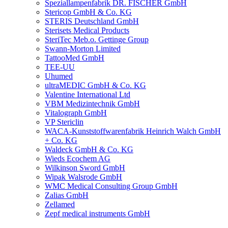
Speziallampenfabrik DR. FISCHER GmbH
Stericop GmbH & Co. KG
STERIS Deutschland GmbH
Sterisets Medical Products
SteriTec Meb.o. Gettinge Group
Swann-Morton Limited
TattooMed GmbH
TEE-UU
Uhumed
ultraMEDIC GmbH & Co. KG
Valentine International Ltd
VBM Medizintechnik GmbH
Vitalograph GmbH
VP Stericlin
WACA-Kunststoffwarenfabrik Heinrich Walch GmbH
+ Co. KG
Waldeck GmbH & Co. KG
Wieds Ecochem AG
Wilkinson Sword GmbH
Wipak Walsrode GmbH
WMC Medical Consulting Group GmbH
Zalias GmbH
Zellamed
Zepf medical instruments GmbH