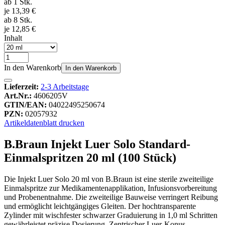
ab 1 Stk.
je 13,39 €
ab 8 Stk.
je 12,85 €
Inhalt
In den Warenkorb
In den Warenkorb
Lieferzeit:
2-3 Arbeitstage
Art.Nr.:
4606205V
GTIN/EAN:
04022495250674
PZN:
02057932
Artikeldatenblatt drucken
B.Braun Injekt Luer Solo Standard-
Einmalspritzen 20 ml (100 Stück)
Die Injekt Luer Solo 20 ml von B.Braun ist eine sterile zweiteilige
Einmalspritze zur Medikamentenapplikation, Infusionsvorbereitung
und Probenentnahme. Die zweiteilige Bauweise verringert Reibung
und ermöglicht leichtgängiges Gleiten. Der hochtransparente
Zylinder mit wischfester schwarzer Graduierung in 1,0 ml Schritten
gewährleistet präzise Dosierung. Zentrischer Luer-Konus