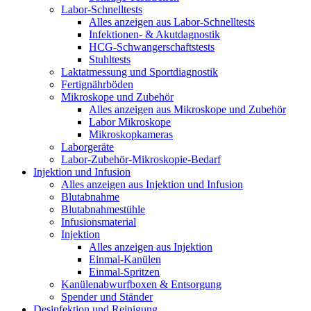
Labor-Schnelltests
Alles anzeigen aus Labor-Schnelltests
Infektionen- & Akutdagnostik
HCG-Schwangerschaftstests
Stuhltests
Laktatmessung und Sportdiagnostik
Fertignährböden
Mikroskope und Zubehör
Alles anzeigen aus Mikroskope und Zubehör
Labor Mikroskope
Mikroskopkameras
Laborgeräte
Labor-Zubehör-Mikroskopie-Bedarf
Injektion und Infusion
Alles anzeigen aus Injektion und Infusion
Blutabnahme
Blutabnahmestühle
Infusionsmaterial
Injektion
Alles anzeigen aus Injektion
Einmal-Kanülen
Einmal-Spritzen
Kanülenabwurfboxen & Entsorgung
Spender und Ständer
Desinfektion und Reinigung