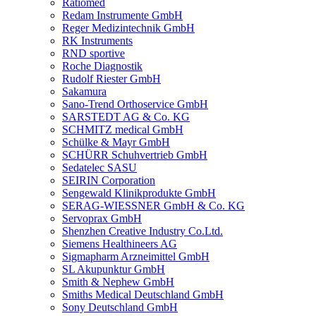
Ratiomed
Redam Instrumente GmbH
Reger Medizintechnik GmbH
RK Instruments
RND sportive
Roche Diagnostik
Rudolf Riester GmbH
Sakamura
Sano-Trend Orthoservice GmbH
SARSTEDT AG & Co. KG
SCHMITZ medical GmbH
Schülke & Mayr GmbH
SCHÜRR Schuhvertrieb GmbH
Sedatelec SASU
SEIRIN Corporation
Sengewald Klinikprodukte GmbH
SERAG-WIESSNER GmbH & Co. KG
Servoprax GmbH
Shenzhen Creative Industry Co.Ltd.
Siemens Healthineers AG
Sigmapharm Arzneimittel GmbH
SL Akupunktur GmbH
Smith & Nephew GmbH
Smiths Medical Deutschland GmbH
Sony Deutschland GmbH