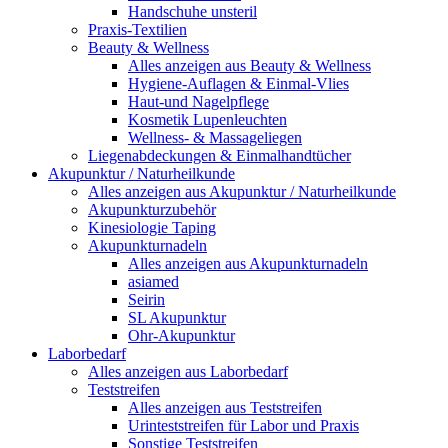
Handschuhe unsteril
Praxis-Textilien
Beauty & Wellness
Alles anzeigen aus Beauty & Wellness
Hygiene-Auflagen & Einmal-Vlies
Haut-und Nagelpflege
Kosmetik Lupenleuchten
Wellness- & Massageliegen
Liegenabdeckungen & Einmalhandtücher
Akupunktur / Naturheilkunde
Alles anzeigen aus Akupunktur / Naturheilkunde
Akupunkturzubehör
Kinesiologie Taping
Akupunkturnadeln
Alles anzeigen aus Akupunkturnadeln
asiamed
Seirin
SL Akupunktur
Ohr-Akupunktur
Laborbedarf
Alles anzeigen aus Laborbedarf
Teststreifen
Alles anzeigen aus Teststreifen
Urinteststreifen für Labor und Praxis
Sonstige Teststreifen