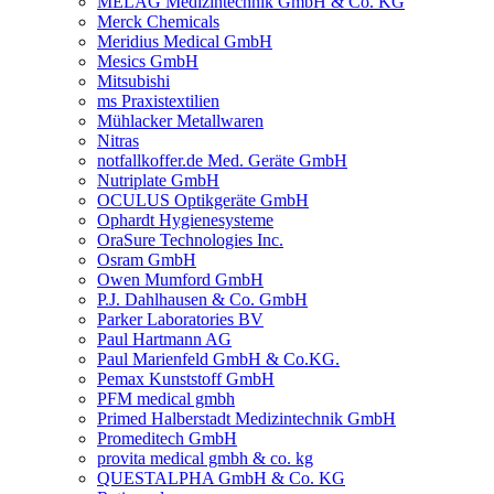
MELAG Medizintechnik GmbH & Co. KG
Merck Chemicals
Meridius Medical GmbH
Mesics GmbH
Mitsubishi
ms Praxistextilien
Mühlacker Metallwaren
Nitras
notfallkoffer.de Med. Geräte GmbH
Nutriplate GmbH
OCULUS Optikgeräte GmbH
Ophardt Hygienesysteme
OraSure Technologies Inc.
Osram GmbH
Owen Mumford GmbH
P.J. Dahlhausen & Co. GmbH
Parker Laboratories BV
Paul Hartmann AG
Paul Marienfeld GmbH & Co.KG.
Pemax Kunststoff GmbH
PFM medical gmbh
Primed Halberstadt Medizintechnik GmbH
Promeditech GmbH
provita medical gmbh & co. kg
QUESTALPHA GmbH & Co. KG