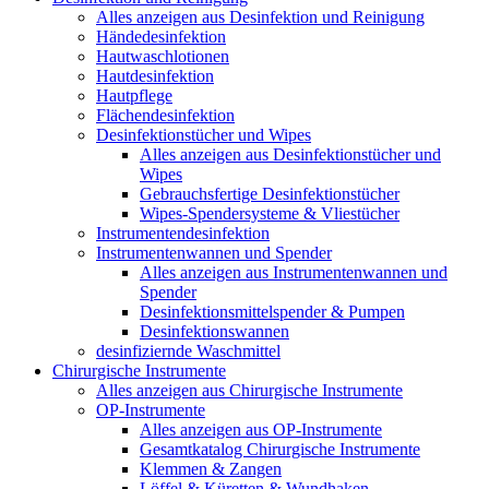
Alles anzeigen aus Desinfektion und Reinigung
Händedesinfektion
Hautwaschlotionen
Hautdesinfektion
Hautpflege
Flächendesinfektion
Desinfektionstücher und Wipes
Alles anzeigen aus Desinfektionstücher und
Wipes
Gebrauchsfertige Desinfektionstücher
Wipes-Spendersysteme & Vliestücher
Instrumentendesinfektion
Instrumentenwannen und Spender
Alles anzeigen aus Instrumentenwannen und
Spender
Desinfektionsmittelspender & Pumpen
Desinfektionswannen
desinfiziernde Waschmittel
Chirurgische Instrumente
Alles anzeigen aus Chirurgische Instrumente
OP-Instrumente
Alles anzeigen aus OP-Instrumente
Gesamtkatalog Chirurgische Instrumente
Klemmen & Zangen
Löffel & Küretten & Wundhaken