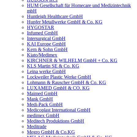
HUM Gesellschaft für Homecare und Medizintechnik
mbH
Huntleigh Healthcare GmbH
Hupfer Metallwerke GmbH & Co. KG
HYGOSTAR
Infumed GmbH
Intersurgical GmbH
KAI Europe GmbH
Kern & Sohn GmbH
Kiato/Medimex
KIRCHNER & WILHELM GmbH + Co. KG
KLS Martin SE & Co. KG
Leina werke GmbH
Lockweiler Plastic Werke GmbH
Lohmann & Rauscher GmbH & Co. KG
LUXAMED GmbH & CO. KG
Maimed GmbH
Mank GmbH
Medi-Pack GmbH
Medicoplast International GmbH
medimex GmbH
Meditech Produktions GmbH
Meditrade
Megro GmbH & Co.KG