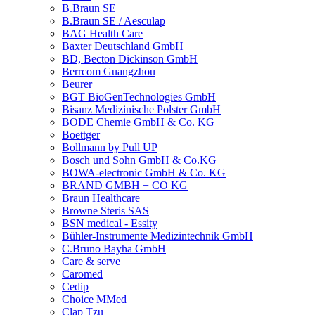
B.Braun SE
B.Braun SE / Aesculap
BAG Health Care
Baxter Deutschland GmbH
BD, Becton Dickinson GmbH
Berrcom Guangzhou
Beurer
BGT BioGenTechnologies GmbH
Bisanz Medizinische Polster GmbH
BODE Chemie GmbH & Co. KG
Boettger
Bollmann by Pull UP
Bosch und Sohn GmbH & Co.KG
BOWA-electronic GmbH & Co. KG
BRAND GMBH + CO KG
Braun Healthcare
Browne Steris SAS
BSN medical - Essity
Bühler-Instrumente Medizintechnik GmbH
C.Bruno Bayha GmbH
Care & serve
Caromed
Cedip
Choice MMed
Clap Tzu