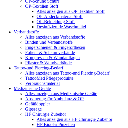
OP-Schuhe Schürr
OP-Textilien Stoff
Alles anzeigen aus OP-Textilien Stoff
OP-Abdeckmaterial Stoff
OP-Bekleidung Stoff
Desinfiziernde Waschmittel
Verbandstoffe
Alles anzeigen aus Verbandstoffe
Binden und Verbandstoffe
Fingerschienen & Fingerorthesen
Folien- & Schaumverbände
Kompressen & Wundauflagen
Pflaster & Wundverbände
Tattoo-und Piercing-Bedarf
Alles anzeigen aus Tattoo-und Piercing-Bedarf
TattooMed Pflegeprodukte
Verbrauchsmaterial
Medizinische Geräte
Alles anzeigen aus Medizinische Geräte
Absaugung für Ambulanz & OP
Gefäßdoppler
Gipssäge
HF Chirurgie Zubehör
Alles anzeigen aus HF Chirurgie Zubehör
HF Bipolar Pinzetten