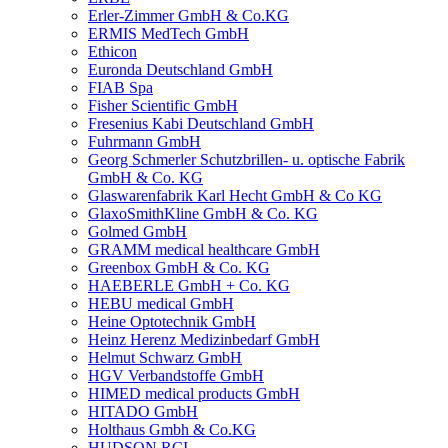
Erler-Zimmer GmbH & Co.KG
ERMIS MedTech GmbH
Ethicon
Euronda Deutschland GmbH
FIAB Spa
Fisher Scientific GmbH
Fresenius Kabi Deutschland GmbH
Fuhrmann GmbH
Georg Schmerler Schutzbrillen- u. optische Fabrik
GmbH & Co. KG
Glaswarenfabrik Karl Hecht GmbH & Co KG
GlaxoSmithKline GmbH & Co. KG
Golmed GmbH
GRAMM medical healthcare GmbH
Greenbox GmbH & Co. KG
HAEBERLE GmbH + Co. KG
HEBU medical GmbH
Heine Optotechnik GmbH
Heinz Herenz Medizinbedarf GmbH
Helmut Schwarz GmbH
HGV Verbandstoffe GmbH
HIMED medical products GmbH
HITADO GmbH
Holthaus Gmbh & Co.KG
HUDSON RCI