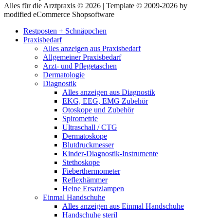
Alles für die Arztpraxis © 2026 | Template © 2009-2026 by
modified eCommerce Shopsoftware
Restposten + Schnäppchen
Praxisbedarf
Alles anzeigen aus Praxisbedarf
Allgemeiner Praxisbedarf
Arzt- und Pflegetaschen
Dermatologie
Diagnostik
Alles anzeigen aus Diagnostik
EKG, EEG, EMG Zubehör
Otoskope und Zubehör
Spirometrie
Ultraschall / CTG
Dermatoskope
Blutdruckmesser
Kinder-Diagnostik-Instrumente
Stethoskope
Fieberthermometer
Reflexhämmer
Heine Ersatzlampen
Einmal Handschuhe
Alles anzeigen aus Einmal Handschuhe
Handschuhe steril