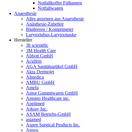
Notfallkoffer Füllungen
Notfallwagen
Anaesthesie
Alles anzeigen aus Anaesthesie
Anästhesie-Zubehör
Blutleeren / Komprimeter
Larynxtubus-Larynxmaske
Hersteller
3b scientific
3M Health Care
Abbott GmbH
Acufirm
AGA Sanitätsartikel GmbH
Akra Dermojet
Almedica
AMBU GmbH
Amefa
Amor Gummiwaren GmbH
Amsino Healthcare inc.
Applimed
Arkray Inc.
ASAM Betriebs-GmbH
asiamed
Aspen Surgical Products Inc.
Atmos