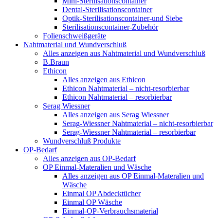
Mini-Sterilisationscontainer
Dental-Sterilisationscontainer
Optik-Sterilisationscontainer-und Siebe
Sterilisationscontainer-Zubehör
Folienschweißgeräte
Nahtmaterial und Wundverschluß
Alles anzeigen aus Nahtmaterial und Wundverschluß
B.Braun
Ethicon
Alles anzeigen aus Ethicon
Ethicon Nahtmaterial – nicht-resorbierbar
Ethicon Nahtmaterial – resorbierbar
Serag Wiessner
Alles anzeigen aus Serag Wiessner
Serag-Wiessner Nahtmaterial – nicht-resorbierbar
Serag-Wiessner Nahtmaterial – resorbierbar
Wundverschluß Produkte
OP-Bedarf
Alles anzeigen aus OP-Bedarf
OP Einmal-Materalien und Wäsche
Alles anzeigen aus OP Einmal-Materalien und
Wäsche
Einmal OP Abdecktücher
Einmal OP Wäsche
Einmal-OP-Verbrauchsmaterial