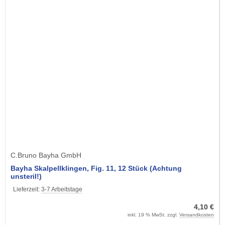
C.Bruno Bayha GmbH
Bayha Skalpellklingen, Fig. 11, 12 Stück (Achtung
unsteril!)
Lieferzeit:
3-7 Arbeitstage
4,10 €
inkl. 19 % MwSt. zzgl.
Versandkosten