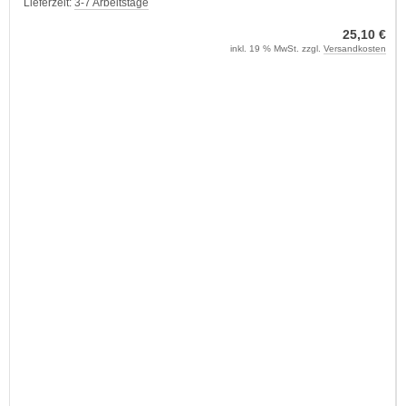
Lieferzeit:
3-7 Arbeitstage
25,10 €
inkl. 19 % MwSt. zzgl.
Versandkosten