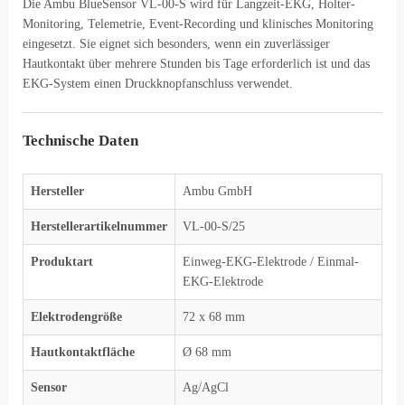
Die Ambu BlueSensor VL-00-S wird für Langzeit-EKG, Holter-
Monitoring, Telemetrie, Event-Recording und klinisches Monitoring
eingesetzt. Sie eignet sich besonders, wenn ein zuverlässiger
Hautkontakt über mehrere Stunden bis Tage erforderlich ist und das
EKG-System einen Druckknopfanschluss verwendet.
Technische Daten
Hersteller
Ambu GmbH
Herstellerartikelnummer
VL-00-S/25
Produktart
Einweg-EKG-Elektrode / Einmal-
EKG-Elektrode
Elektrodengröße
72 x 68 mm
Hautkontaktfläche
Ø 68 mm
Sensor
Ag/AgCl