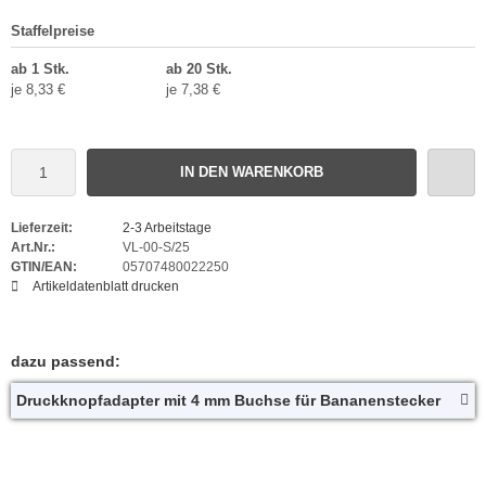
Staffelpreise
ab 1 Stk.
ab 20 Stk.
je 8,33 €
je 7,38 €
IN DEN WARENKORB
Lieferzeit:
2-3 Arbeitstage
Art.Nr.:
VL-00-S/25
GTIN/EAN:
05707480022250
Artikeldatenblatt drucken
dazu passend:
Druckknopfadapter mit 4 mm Buchse für Bananenstecker