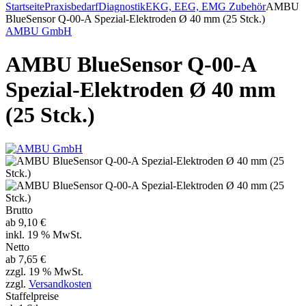
Startseite
Praxisbedarf
Diagnostik
EKG, EEG, EMG Zubehör
AMBU
BlueSensor Q-00-A Spezial-Elektroden Ø 40 mm (25 Stck.)
AMBU GmbH
AMBU BlueSensor Q-00-A
Spezial-Elektroden Ø 40 mm
(25 Stck.)
Brutto
ab
9,10 €
inkl. 19 % MwSt.
Netto
ab
7,65 €
zzgl. 19 % MwSt.
zzgl.
Versandkosten
Staffelpreise