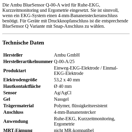
Die Ambu BlueSensor Q-00-A wird für Ruhe-EKG,
Kurzzeitmonitoring und Ergometrie eingesetzt. Sie ist sinnvoll,
wenn ein EKG-System einen 4-mm-Bananensteckeranschluss
benötigt. Für Geräte mit Druckknopfanschluss ist die entsprechende
BlueSensor Q Variante mit Snap-Anschluss zu wählen.
Technische Daten
Hersteller
Ambu GmbH
Herstellerartikelnummer
Q-00-A/25
Einweg-EKG-Elektrode / Einmal-
Produktart
EKG-Elektrode
Elektrodengröße
53,2 x 40 mm
Hautkontaktfläche
Ø 40 mm
Sensor
Ag/AgCl
Gel
Nassgel
Trägermaterial
Polymer, flüssigkeitsresistent
Anschluss
4-mm-Bananenstecker
Ruhe-EKG, Kurzzeitmonitoring,
Anwendung
Ergometrie
MRT-Eignung
nicht MR-kompatibel