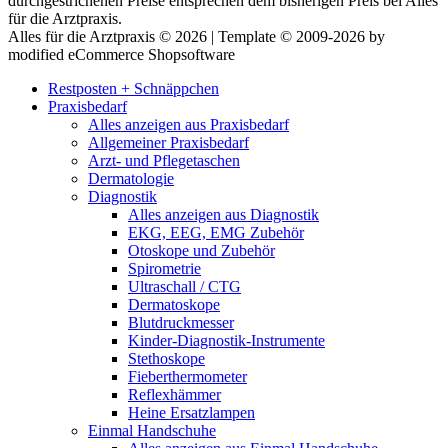
durchgestrichenen Preise entsprechen dem bisherigen Preis bei Alles
für die Arztpraxis.
Alles für die Arztpraxis © 2026 | Template © 2009-2026 by
modified eCommerce Shopsoftware
Restposten + Schnäppchen
Praxisbedarf
Alles anzeigen aus Praxisbedarf
Allgemeiner Praxisbedarf
Arzt- und Pflegetaschen
Dermatologie
Diagnostik
Alles anzeigen aus Diagnostik
EKG, EEG, EMG Zubehör
Otoskope und Zubehör
Spirometrie
Ultraschall / CTG
Dermatoskope
Blutdruckmesser
Kinder-Diagnostik-Instrumente
Stethoskope
Fieberthermometer
Reflexhämmer
Heine Ersatzlampen
Einmal Handschuhe