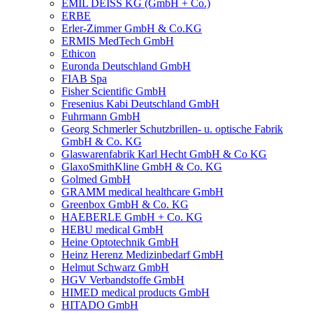
EMIL DEISS KG (GmbH + Co.)
ERBE
Erler-Zimmer GmbH & Co.KG
ERMIS MedTech GmbH
Ethicon
Euronda Deutschland GmbH
FIAB Spa
Fisher Scientific GmbH
Fresenius Kabi Deutschland GmbH
Fuhrmann GmbH
Georg Schmerler Schutzbrillen- u. optische Fabrik
GmbH & Co. KG
Glaswarenfabrik Karl Hecht GmbH & Co KG
GlaxoSmithKline GmbH & Co. KG
Golmed GmbH
GRAMM medical healthcare GmbH
Greenbox GmbH & Co. KG
HAEBERLE GmbH + Co. KG
HEBU medical GmbH
Heine Optotechnik GmbH
Heinz Herenz Medizinbedarf GmbH
Helmut Schwarz GmbH
HGV Verbandstoffe GmbH
HIMED medical products GmbH
HITADO GmbH