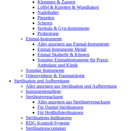
Klemmen & Zangen
Löffel & Küretten & Wundhaken
Nadelhalter
Pinzetten
Scheren
Spekula & Gyn-Instrumente
Proktologie
Einmal-Instrumente
Alles anzeigen aus Einmal-Instrumente
Einmal Instrumente Metall
Einmal Skalpelle & Klingen
Sonstige Einmalinstrumente für Praxis,
Ambulanz und Klinik
Sonstige Instrumente
Osteosynthese & Traumatologie
Sterilisation und Aufbereitung
Alles anzeigen aus Sterilisation und Aufbereitung
Instrumentenpflege
Sterilgutverpackung
Alles anzeigen aus Sterilgutverpackung
Für Dampf-Sterilisatoren
Für Heißluftsterilisatoren
Sterilisations-Indikatoren
RDG Kontroll-Systeme
Sterilisationscontainer