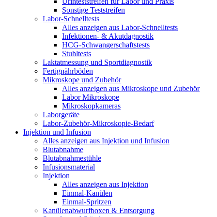
Urinteststreifen für Labor und Praxis
Sonstige Teststreifen
Labor-Schnelltests
Alles anzeigen aus Labor-Schnelltests
Infektionen- & Akutdagnostik
HCG-Schwangerschaftstests
Stuhltests
Laktatmessung und Sportdiagnostik
Fertignährböden
Mikroskope und Zubehör
Alles anzeigen aus Mikroskope und Zubehör
Labor Mikroskope
Mikroskopkameras
Laborgeräte
Labor-Zubehör-Mikroskopie-Bedarf
Injektion und Infusion
Alles anzeigen aus Injektion und Infusion
Blutabnahme
Blutabnahmestühle
Infusionsmaterial
Injektion
Alles anzeigen aus Injektion
Einmal-Kanülen
Einmal-Spritzen
Kanülenabwurfboxen & Entsorgung