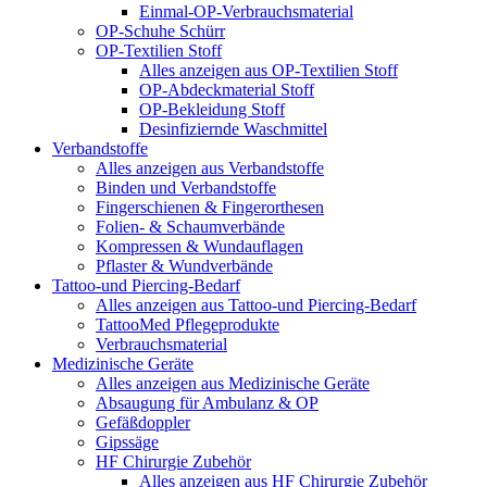
Einmal-OP-Verbrauchsmaterial
OP-Schuhe Schürr
OP-Textilien Stoff
Alles anzeigen aus OP-Textilien Stoff
OP-Abdeckmaterial Stoff
OP-Bekleidung Stoff
Desinfiziernde Waschmittel
Verbandstoffe
Alles anzeigen aus Verbandstoffe
Binden und Verbandstoffe
Fingerschienen & Fingerorthesen
Folien- & Schaumverbände
Kompressen & Wundauflagen
Pflaster & Wundverbände
Tattoo-und Piercing-Bedarf
Alles anzeigen aus Tattoo-und Piercing-Bedarf
TattooMed Pflegeprodukte
Verbrauchsmaterial
Medizinische Geräte
Alles anzeigen aus Medizinische Geräte
Absaugung für Ambulanz & OP
Gefäßdoppler
Gipssäge
HF Chirurgie Zubehör
Alles anzeigen aus HF Chirurgie Zubehör