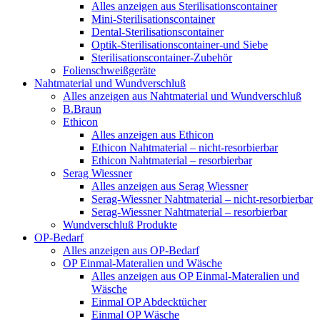
Alles anzeigen aus Sterilisationscontainer
Mini-Sterilisationscontainer
Dental-Sterilisationscontainer
Optik-Sterilisationscontainer-und Siebe
Sterilisationscontainer-Zubehör
Folienschweißgeräte
Nahtmaterial und Wundverschluß
Alles anzeigen aus Nahtmaterial und Wundverschluß
B.Braun
Ethicon
Alles anzeigen aus Ethicon
Ethicon Nahtmaterial – nicht-resorbierbar
Ethicon Nahtmaterial – resorbierbar
Serag Wiessner
Alles anzeigen aus Serag Wiessner
Serag-Wiessner Nahtmaterial – nicht-resorbierbar
Serag-Wiessner Nahtmaterial – resorbierbar
Wundverschluß Produkte
OP-Bedarf
Alles anzeigen aus OP-Bedarf
OP Einmal-Materalien und Wäsche
Alles anzeigen aus OP Einmal-Materalien und
Wäsche
Einmal OP Abdecktücher
Einmal OP Wäsche