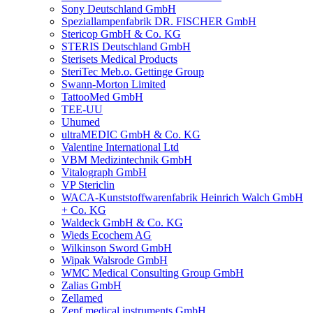
Sony Deutschland GmbH
Speziallampenfabrik DR. FISCHER GmbH
Stericop GmbH & Co. KG
STERIS Deutschland GmbH
Sterisets Medical Products
SteriTec Meb.o. Gettinge Group
Swann-Morton Limited
TattooMed GmbH
TEE-UU
Uhumed
ultraMEDIC GmbH & Co. KG
Valentine International Ltd
VBM Medizintechnik GmbH
Vitalograph GmbH
VP Stericlin
WACA-Kunststoffwarenfabrik Heinrich Walch GmbH
+ Co. KG
Waldeck GmbH & Co. KG
Wieds Ecochem AG
Wilkinson Sword GmbH
Wipak Walsrode GmbH
WMC Medical Consulting Group GmbH
Zalias GmbH
Zellamed
Zepf medical instruments GmbH