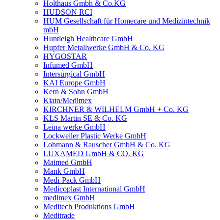
Holthaus Gmbh & Co.KG
HUDSON RCI
HUM Gesellschaft für Homecare und Medizintechnik
mbH
Huntleigh Healthcare GmbH
Hupfer Metallwerke GmbH & Co. KG
HYGOSTAR
Infumed GmbH
Intersurgical GmbH
KAI Europe GmbH
Kern & Sohn GmbH
Kiato/Medimex
KIRCHNER & WILHELM GmbH + Co. KG
KLS Martin SE & Co. KG
Leina werke GmbH
Lockweiler Plastic Werke GmbH
Lohmann & Rauscher GmbH & Co. KG
LUXAMED GmbH & CO. KG
Maimed GmbH
Mank GmbH
Medi-Pack GmbH
Medicoplast International GmbH
medimex GmbH
Meditech Produktions GmbH
Meditrade