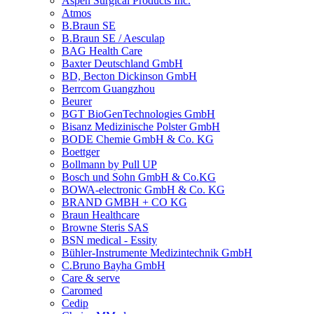
Aspen Surgical Products Inc.
Atmos
B.Braun SE
B.Braun SE / Aesculap
BAG Health Care
Baxter Deutschland GmbH
BD, Becton Dickinson GmbH
Berrcom Guangzhou
Beurer
BGT BioGenTechnologies GmbH
Bisanz Medizinische Polster GmbH
BODE Chemie GmbH & Co. KG
Boettger
Bollmann by Pull UP
Bosch und Sohn GmbH & Co.KG
BOWA-electronic GmbH & Co. KG
BRAND GMBH + CO KG
Braun Healthcare
Browne Steris SAS
BSN medical - Essity
Bühler-Instrumente Medizintechnik GmbH
C.Bruno Bayha GmbH
Care & serve
Caromed
Cedip