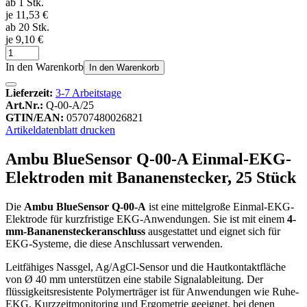
ab 1 Stk.
je 11,53 €
ab 20 Stk.
je 9,10 €
In den Warenkorb
In den Warenkorb
Lieferzeit:
3-7 Arbeitstage
Art.Nr.:
Q-00-A/25
GTIN/EAN:
05707480026821
Artikeldatenblatt drucken
Ambu BlueSensor Q-00-A Einmal-EKG-
Elektroden mit Bananenstecker, 25 Stück
Die
Ambu BlueSensor Q-00-A
ist eine mittelgroße Einmal-EKG-
Elektrode für kurzfristige EKG-Anwendungen. Sie ist mit einem
4-
mm-Bananensteckeranschluss
ausgestattet und eignet sich für
EKG-Systeme, die diese Anschlussart verwenden.
Leitfähiges Nassgel, Ag/AgCl-Sensor und die Hautkontaktfläche
von Ø 40 mm unterstützen eine stabile Signalableitung. Der
flüssigkeitsresistente Polymerträger ist für Anwendungen wie Ruhe-
EKG, Kurzzeitmonitoring und Ergometrie geeignet, bei denen