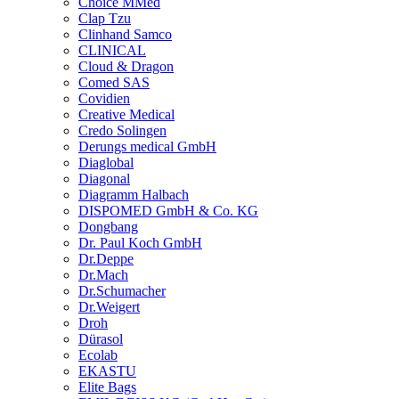
Choice MMed
Clap Tzu
Clinhand Samco
CLINICAL
Cloud & Dragon
Comed SAS
Covidien
Creative Medical
Credo Solingen
Derungs medical GmbH
Diaglobal
Diagonal
Diagramm Halbach
DISPOMED GmbH & Co. KG
Dongbang
Dr. Paul Koch GmbH
Dr.Deppe
Dr.Mach
Dr.Schumacher
Dr.Weigert
Droh
Dürasol
Ecolab
EKASTU
Elite Bags