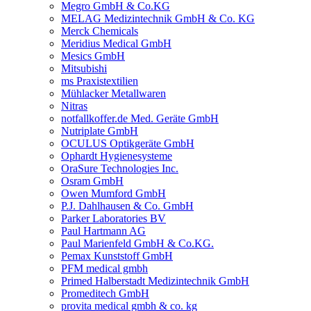
Megro GmbH & Co.KG
MELAG Medizintechnik GmbH & Co. KG
Merck Chemicals
Meridius Medical GmbH
Mesics GmbH
Mitsubishi
ms Praxistextilien
Mühlacker Metallwaren
Nitras
notfallkoffer.de Med. Geräte GmbH
Nutriplate GmbH
OCULUS Optikgeräte GmbH
Ophardt Hygienesysteme
OraSure Technologies Inc.
Osram GmbH
Owen Mumford GmbH
P.J. Dahlhausen & Co. GmbH
Parker Laboratories BV
Paul Hartmann AG
Paul Marienfeld GmbH & Co.KG.
Pemax Kunststoff GmbH
PFM medical gmbh
Primed Halberstadt Medizintechnik GmbH
Promeditech GmbH
provita medical gmbh & co. kg