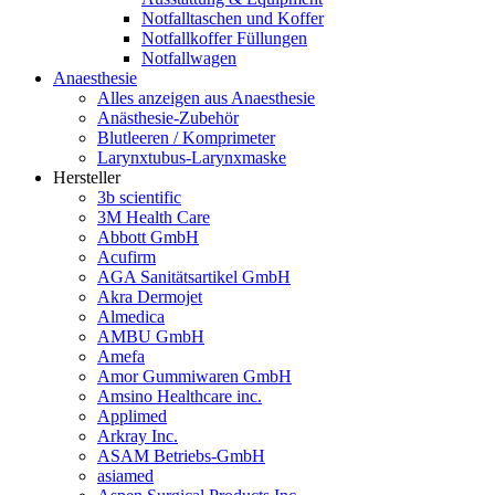
Notfalltaschen und Koffer
Notfallkoffer Füllungen
Notfallwagen
Anaesthesie
Alles anzeigen aus Anaesthesie
Anästhesie-Zubehör
Blutleeren / Komprimeter
Larynxtubus-Larynxmaske
Hersteller
3b scientific
3M Health Care
Abbott GmbH
Acufirm
AGA Sanitätsartikel GmbH
Akra Dermojet
Almedica
AMBU GmbH
Amefa
Amor Gummiwaren GmbH
Amsino Healthcare inc.
Applimed
Arkray Inc.
ASAM Betriebs-GmbH
asiamed