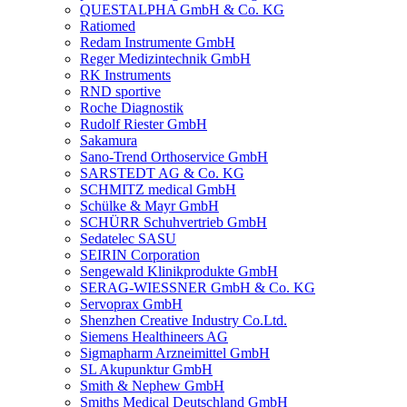
QUESTALPHA GmbH & Co. KG
Ratiomed
Redam Instrumente GmbH
Reger Medizintechnik GmbH
RK Instruments
RND sportive
Roche Diagnostik
Rudolf Riester GmbH
Sakamura
Sano-Trend Orthoservice GmbH
SARSTEDT AG & Co. KG
SCHMITZ medical GmbH
Schülke & Mayr GmbH
SCHÜRR Schuhvertrieb GmbH
Sedatelec SASU
SEIRIN Corporation
Sengewald Klinikprodukte GmbH
SERAG-WIESSNER GmbH & Co. KG
Servoprax GmbH
Shenzhen Creative Industry Co.Ltd.
Siemens Healthineers AG
Sigmapharm Arzneimittel GmbH
SL Akupunktur GmbH
Smith & Nephew GmbH
Smiths Medical Deutschland GmbH