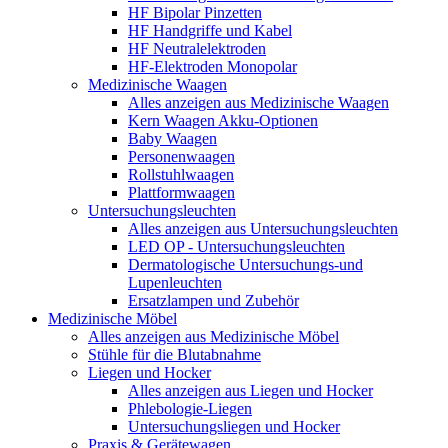
HF Bipolar Pinzetten
HF Handgriffe und Kabel
HF Neutralelektroden
HF-Elektroden Monopolar
Medizinische Waagen
Alles anzeigen aus Medizinische Waagen
Kern Waagen Akku-Optionen
Baby Waagen
Personenwaagen
Rollstuhlwaagen
Plattformwaagen
Untersuchungsleuchten
Alles anzeigen aus Untersuchungsleuchten
LED OP - Untersuchungsleuchten
Dermatologische Untersuchungs-und
Lupenleuchten
Ersatzlampen und Zubehör
Medizinische Möbel
Alles anzeigen aus Medizinische Möbel
Stühle für die Blutabnahme
Liegen und Hocker
Alles anzeigen aus Liegen und Hocker
Phlebologie-Liegen
Untersuchungsliegen und Hocker
Praxis & Gerätewagen