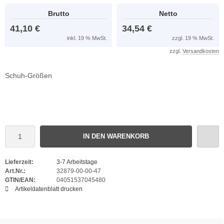
Brutto
Netto
41,10 €
34,54 €
inkl. 19 % MwSt.
zzgl. 19 % MwSt.
zzgl.
Versandkosten
Schuh-Größen
IN DEN WARENKORB
Lieferzeit:
3-7 Arbeitstage
Art.Nr.:
32879-00-00-47
GTIN/EAN:
04051537045480
Artikeldatenblatt drucken