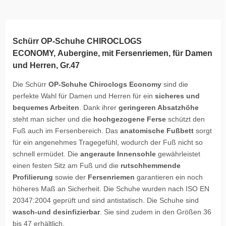
Schürr OP-Schuhe CHIROCLOGS
ECONOMY, Aubergine, mit Fersenriemen, für Damen
und Herren, Gr.47
Die Schürr
OP-Schuhe Chiroclogs Economy
sind die
perfekte Wahl für Damen und Herren für ein
sicheres und
bequemes Arbeiten
. Dank ihrer
geringeren Absatzhöhe
steht man sicher und die
hochgezogene Ferse
schützt den
Fuß auch im Fersenbereich. Das
anatomische Fußbett
sorgt
für ein angenehmes Tragegefühl, wodurch der Fuß nicht so
schnell ermüdet. Die
angeraute Innensohle
gewährleistet
einen festen Sitz am Fuß und die
rutschhemmende
Profilierung
sowie der
Fersenriemen
garantieren ein noch
höheres Maß an Sicherheit. Die Schuhe wurden nach ISO EN
20347:2004 geprüft und sind antistatisch. Die Schuhe sind
wasch-und desinfizierbar
. Sie sind zudem in den Größen 36
bis 47 erhältlich.