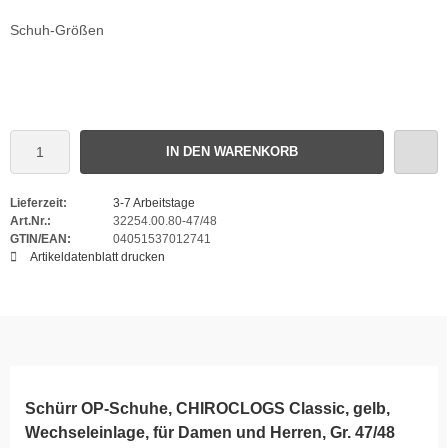
Schuh-Größen
IN DEN WARENKORB
Lieferzeit:
3-7 Arbeitstage
Art.Nr.:
32254.00.80-47/48
GTIN/EAN:
04051537012741
Artikeldatenblatt drucken
Schürr OP-Schuhe, CHIROCLOGS Classic, gelb,
Wechseleinlage, für Damen und Herren, Gr. 47/48